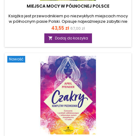
MIEJSCA MOCY W PÓŁNOCNEJ POLSCE
Książka jest przewodnikiem po niezwykłych miejscach mocy
w północnym pasie Polski. Opisuje najważniejsze zabytki nie
tylko jako dzieła sztuki i architektury, ale przedstawia
Cena
43,55 zł
67,00 zł
tajemnicze oddziaływania związane z koncentracją
pozytywnych energii Ziemi i Kosmosu. Ukazuje, jak możemy
Dodaj do koszyka

korzystać z ich energii dla zdrowia i rozwoju
duchowego.LESZEK MATELA jest znanym autorem
wielokrotnie wznawianych bestsellerów oraz kilkuset
Nowość
artykułów obejmujących m.in. takie dziedziny wiedzy jak
sekrety dawnych...