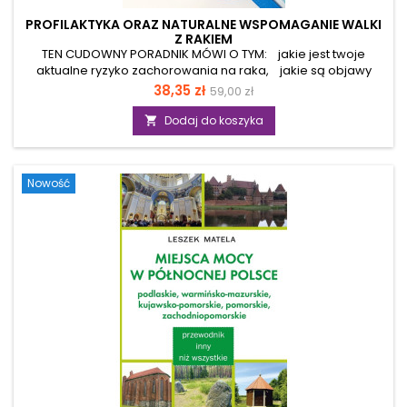
PROFILAKTYKA ORAZ NATURALNE WSPOMAGANIE WALKI
Z RAKIEM
TEN CUDOWNY PORADNIK MÓWI O TYM: jakie jest twoje
aktualne ryzyko zachorowania na raka, jakie są objawy
raka, jakie czynniki i przyczyny decydują o zachorowalności
Cena
38,35 zł
59,00 zł
na raka, jak nie zachorować na raka, jak wygląda
antyrakowa, najzdrowsza dieta świata oraz pełnosprawny
Dodaj do koszyka

styl życia, jak uzupełnić medycynę akademicką -
elementami medycyny naturalnej, jak samemu przedłużyć
sobie życie. KSIĄŻKA JEST CENNYM, PRAKTYCZNYM
Nowość
KOMPENDIUM WIEDZY DLA KAŻDEGO, KTO PODJĄŁ
ODPOWIEDNIO...