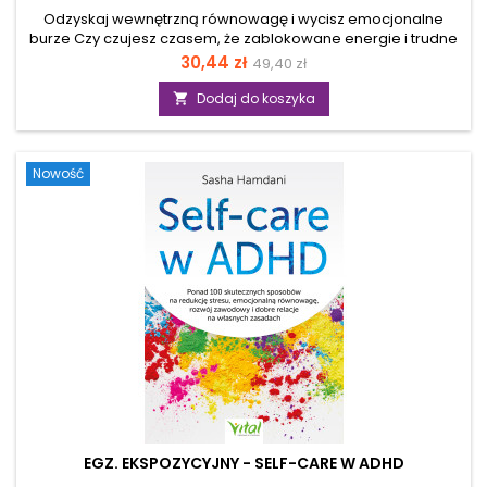
Odzyskaj wewnętrzną równowagę i wycisz emocjonalne
burze Czy czujesz czasem, że zablokowane energie i trudne
uczucia ograniczają twój potencjał? Kiedy dysregulacja
Cena
Cena
30,44 zł
49,40 zł
emocji przejmuje kontrolę, twoja aura traci naturalny blask, a
podstawowa
codzienne wyzwania stają się przytłaczające. Zapewne
Dodaj do koszyka

zastanawiasz się, czy ta książka jest dla ciebie? Jeśli
pragniesz odnaleźć głęboki spokój, a jednocześnie
skutecznie uwolnić się od ciężaru, jakim bywa przytłaczająca
Nowość
depresja czy niepokój, to ten przewodnik jest...
EGZ. EKSPOZYCYJNY - SELF-CARE W ADHD