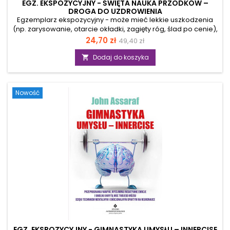
EGZ. EKSPOZYCYJNY - ŚWIĘTA NAUKA PRZODKÓW –
DROGA DO UZDROWIENIA
Egzemplarz ekspozycyjny - może mieć lekkie uszkodzenia
(np. zarysowanie, otarcie okładki, zagięty róg, ślad po cenie),
ale merytorycznie jest pełnowartościowy. Dzięki tej publikacji
Cena
Cena
24,70 zł
49,40 zł
zgłębisz świętą naukę przodków i poznasz tradycyjne techniki
podstawowa
uzdrawiania amazońskich szamanów. Autor opisuje w niej
Dodaj do koszyka

święte ceremonie, praktyki i rytuały rdzennej ludności, a także
ich życiowe sposoby na problemy dręczące współczesnego
człowieka. Z jej pomocą odkryjesz prawdę o sobie i
Nowość
odblokujesz...
EGZ. EKSPOZYCYJNY - GIMNASTYKA UMYSŁU – INNERCISE