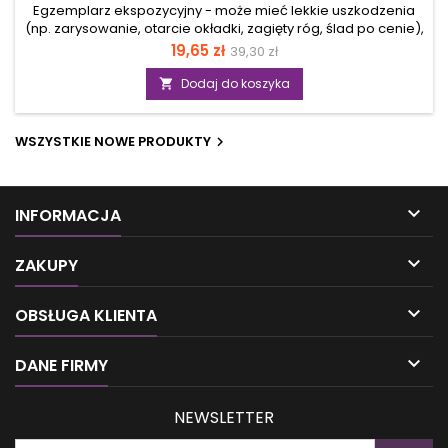
Egzemplarz ekspozycyjny - może mieć lekkie uszkodzenia
(np. zarysowanie, otarcie okładki, zagięty róg, ślad po cenie),
ale merytorycznie jest pełnowartościowy. Masz dość walki z
Cena
Cena
19,65 zł
39,30 zł
chaosem? Odkryj self-care w ADHD Czujesz, że twoja
podstawowa
codzienność to ciągła improwizacja? Lista zadań rośnie, a ty,
Dodaj do koszyka

zamiast działać, paraliżowany prokrastynacją scrollujesz
telefon, czując narastający wstyd? Tradycyjne metody
organizacji i relaksu rzadko sprawdzają się przy ADHD u
WSZYSTKIE NOWE PRODUKTY

dorosłych. Zamiast pomagać, często...

INFORMACJA

ZAKUPY

OBSŁUGA KLIENTA

DANE FIRMY
NEWSLETTER