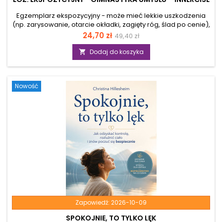
Egzemplarz ekspozycyjny - może mieć lekkie uszkodzenia
(np. zarysowanie, otarcie okładki, zagięty róg, ślad po cenie),
ale merytorycznie jest pełnowartościowy. Wciąż czekasz na
Cena
Cena
24,70 zł
49,40 zł
swoją szansę? Masz poczucie, że nie jesteś wystarczająco
podstawowa
mądry lub dobry, aby osiągnąć sukces? Boisz się porażki lub
Dodaj do koszyka

rozczarowania? Czas skończyć z negatywnym myśleniem,
szkodliwymi emocjami i ograniczającymi cię przekonaniami.
To jest czas, aby uwolnić ukrytą moc twojego mózgu! Z tego
Nowość
kompleksowego...
Zapowiedź:
2026-10-09
SPOKOJNIE, TO TYLKO LĘK