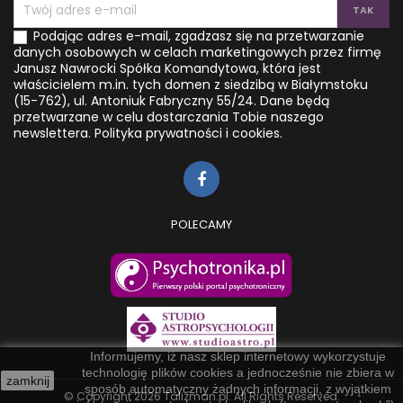
Podając adres e-mail, zgadzasz się na przetwarzanie
danych osobowych w celach marketingowych przez firmę
Janusz Nawrocki Spółka Komandytowa, która jest
właścicielem m.in. tych domen z siedzibą w Białymstoku
(15-762), ul. Antoniuk Fabryczny 55/24. Dane będą
przetwarzane w celu dostarczania Tobie naszego
newslettera.
Polityka prywatności i cookies.
POLECAMY
Informujemy, iż nasz sklep internetowy wykorzystuje
technologię plików cookies a jednocześnie nie zbiera w
zamknij
sposób automatyczny żadnych informacji, z wyjątkiem
© Copyright 2026 Talizman.pl. All Rights Reserved.