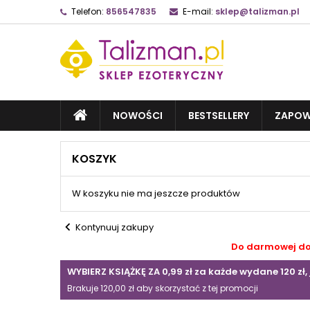
Telefon:
856547835
E-mail:
sklep@talizman.pl
NOWOŚCI
BESTSELLERY
ZAPOW
KOSZYK
W koszyku nie ma jeszcze produktów
chevron_left
Kontynuuj zakupy
Do darmowej dos
WYBIERZ KSIĄŻKĘ ZA 0,99 zł za każde wydane 120 zł, 
Brakuje 120,00 zł aby skorzystać z tej promocji