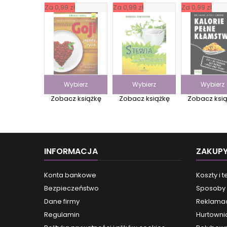
Za 0,99 zł
Za 0,99 zł
Za 0,99 zł
Wybierz
Wybierz
Wybierz
Zobacz książkę
Zobacz książkę
Zobacz ksi
INFORMACJA
ZAKUP
Konta bankowe
Koszty i 
Bezpieczeństwo
Sposoby 
Dane firmy
Reklamac
Regulamin
Hurtowni