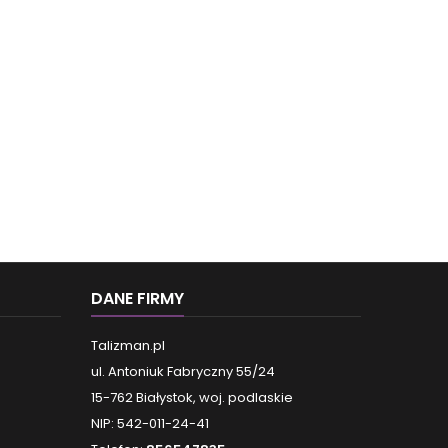
Za 0,99 zł
Za 0,99 zł
Za 0,99 zł
Za 0,9
Wybierz
Wybierz
Wybierz
Zobacz książkę
Zobacz książkę
Zobacz książkę
Zoba
DANE FIRMY
Talizman.pl
ul. Antoniuk Fabryczny 55/24
15-762 Białystok, woj. podlaskie
NIP: 542-011-24-41