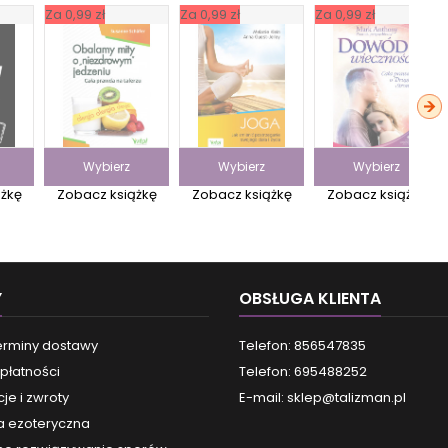
Za 0,99 zł
Za 0,99 zł
Za 0,99 zł
Wybierz
Wybierz
Wybierz
ążkę
Zobacz książkę
Zobacz książkę
Zobacz książkę
Y
OBSŁUGA KLIENTA
terminy dostawy
Telefon: 856547835
płatności
Telefon: 695488252
je i zwroty
E-mail:
sklep@talizman.pl
a ezoteryczna