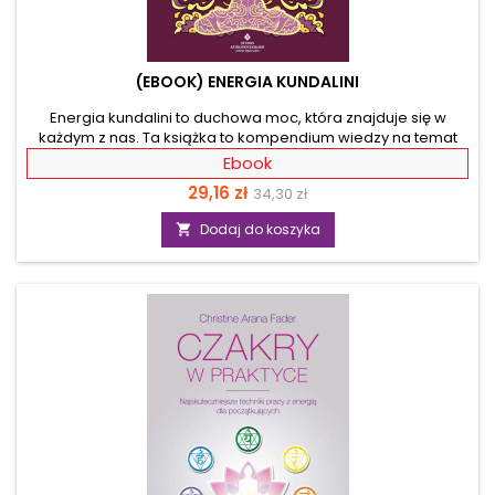
(EBOOK) ENERGIA KUNDALINI
Energia kundalini to duchowa moc, która znajduje się w
każdym z nas. Ta książka to kompendium wiedzy na temat
aktywacji kundalini i pracy z energią, które odmieni twoje
Ebook
życie. Poznaj praktyczne ćwiczenia i rytuały, które pomogą ci
Cena
Cena
29,16 zł
34,30 zł
osiągnąć wewnętrzną harmonię, skutecznie aktywować
energię kundalini, oczyścić czakry i podnieść świadomość.
podstawowa
Dodaj do koszyka

Książka wprowadzi cię w tajniki świętej sekrecji, duchowości
oraz kundalini, wyjaśniając objawy podniesienia oleju
chrystusowego i ich znaczenie. Dzięki...