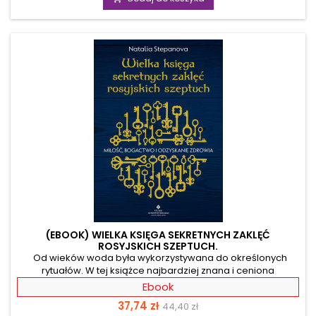
energetycznej anatomii człowieka to holistyczne
kompendium narzędzi i technik subtelnej energii oraz
uzdrawiania kwantowego, uzdrawiania za pomocą energii....
(EBOOK) WIELKA KSIĘGA SEKRETNYCH ZAKLĘĆ
ROSYJSKICH SZEPTUCH.
Od wieków woda była wykorzystywana do określonych
rytuałów. W tej książce najbardziej znana i ceniona
szeptucha, Natalia Stepanova, dzieli się swoją
Ebook
wielopokoleniową wiedzą i opisuje wiele rytuałów, które
Cena
Cena
37,74 zł
44,40 zł
wiążą się z zaklinaniem czy zamawianiem wody. To