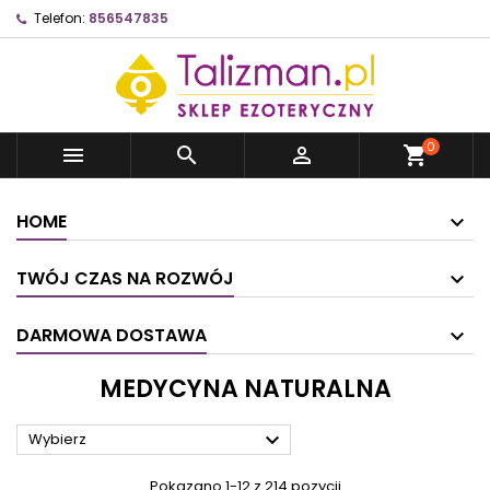
Telefon:
856547835
0



shopping_cart
HOME
TWÓJ CZAS NA ROZWÓJ
DARMOWA DOSTAWA
MEDYCYNA NATURALNA

Wybierz
Pokazano 1-12 z 214 pozycji