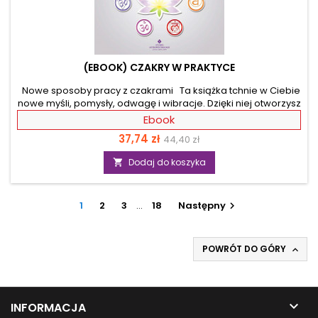
(EBOOK) CZAKRY W PRAKTYCE
Nowe sposoby pracy z czakrami Ta książka tchnie w Ciebie
nowe myśli, pomysły, odwagę i wibracje. Dzięki niej otworzysz
swoje serce i przestaniesz się bać zmian. Staniesz się
Ebook
również dowodem skuteczności, mającej właśnie miejsce,
Cena
Cena
37,74 zł
44,40 zł
rewolucji na poziomie czakr. Tego o czakrach nie
wiedziałeś! Zaczniesz samodzielnie modyfikować kolory i
podstawowa
Dodaj do koszyka

energie wszystkich, również tych mało znanych, czakr. To
prosta droga pozwalająca zwiększyć swoje wibracje i
przenieść się na następny poziom świadomości....
1
2
3
…
18
Następny

POWRÓT DO GÓRY


INFORMACJA