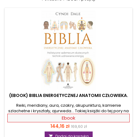
(EBOOK) BIBLIA ENERGETYCZNEJ ANATOMII CZŁOWIEKA.
Reiki, meridiany, aura, czakry, akupunktura, kamienie
szlachetne i kryształy, ajurweda… Takiej książki do tej pory na
rynku nie było! Ten niezwykle obszerny, wyczerpujący i
Ebook
pięknie ilustrowany przewodnik po niewidzialnych energiach
Cena
Cena
144,16 zł
169,60 zł
ducha, psychiki i świadomości, pozwoli Ci zrozumieć ich
wpływ na każdy aspekt Twojego samopoczucia. Biblia
podstawowa
Dodaj do koszyka
