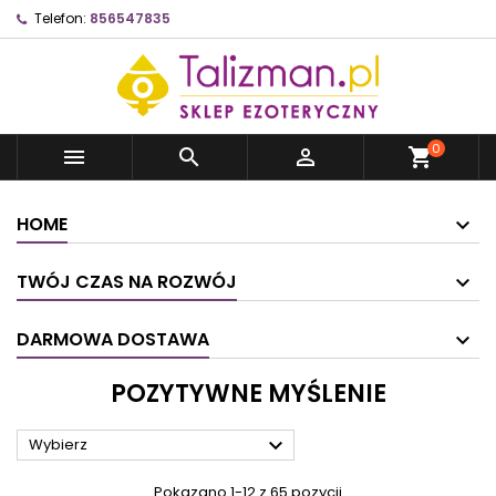
Telefon:
856547835
0



shopping_cart
HOME
TWÓJ CZAS NA ROZWÓJ
DARMOWA DOSTAWA
POZYTYWNE MYŚLENIE

Wybierz
Pokazano 1-12 z 65 pozycji