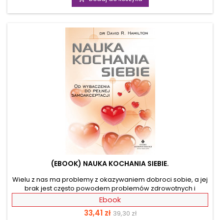
Twoją intuicję i nauczą kreować rzeczywistość, wykorzystując
pozytywną energię. Pozbądź się stresu z Access Bars i oczyść
umysł i podświadomość z negatywnych emocji poprzez...
(EBOOK) NAUKA KOCHANIA SIEBIE.
Wielu z nas ma problemy z okazywaniem dobroci sobie, a jej
brak jest często powodem problemów zdrowotnych i
emocjonalnych. Czas z tym skończyć. Autor studiował
Ebook
najnowsze badania z zakresu chemii mózgu i poznawał
Cena
Cena
33,41 zł
39,30 zł
techniki psychoterapeutyczne oraz narzędzia do rozwoju