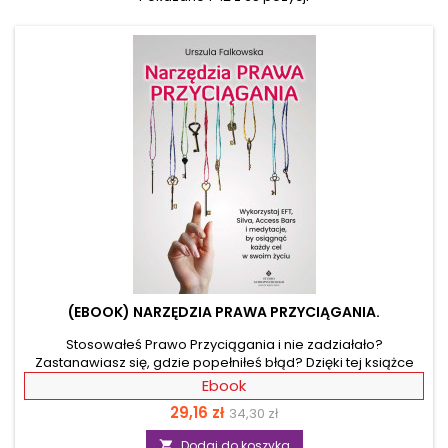
(EBOOK) NARZĘDZIA PRAWA PRZYCIĄGANIA.
Stosowałeś Prawo Przyciągania i nie zadziałało?
Zastanawiasz się, gdzie popełniłeś błąd? Dzięki tej książce
zrozumiesz jego zasady. Systematycznie realizowany 9-
Ebook
punktowy plan pozwoli Ci uruchomić pozytywne myślenie i
Cena
Cena
29,16 zł
34,30 zł
skutecznie wprowadzić je w życie. A sprawdzone techniki
rozwoju duchowego proponowane przez Autorkę rozwiną
podstawowa
Dodaj do koszyka
