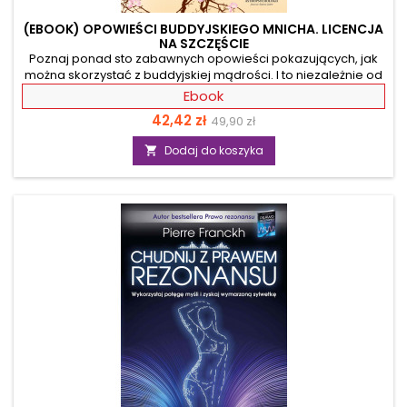
(EBOOK) OPOWIEŚCI BUDDYJSKIEGO MNICHA. LICENCJA
NA SZCZĘŚCIE
Poznaj ponad sto zabawnych opowieści pokazujących, jak
można skorzystać z buddyjskiej mądrości. I to niezależnie od
wyznania! Dzięki nim dowiesz się, dlaczego nie wolno się
Ebook
poddawać i znajdziesz niezawodny sposób na
Cena
Cena
42,42 zł
49,90 zł
bezkonfliktowe zdyscyplinowanie niepokornego członka
rodziny. Poznasz przykłady, w których obrzucenie błotem,
podstawowa
Dodaj do koszyka

wyzwiskami bądź ekskrementami stanowi przyczynę
satysfakcji, poznasz moc medytacji oraz nauczysz się
świadomie modyfikować własne nastawienie. Dowiesz się
jak wyjść z...