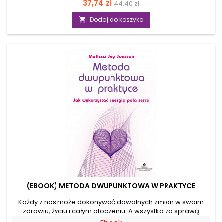
Cena
Cena
37,74 zł
44,40 zł
impulsów kształtują pole energetyczne otaczającego cię
świata. Co to oznacza? „Niemożliwe jest tylko to, co uważamy
podstawowa
Dodaj do koszyka

za niemożliwe”! Autor, doskonale wie o czym mówi,
ponieważ jako ceniony trener rozwoju osobistego
wykorzystał prawo rezonansu, by odmienić życie tysięcy
ludzi. W...
(EBOOK) METODA DWUPUNKTOWA W PRAKTYCE
Każdy z nas może dokonywać dowolnych zmian w swoim
zdrowiu, życiu i całym otoczeniu. A wszystko za sprawą
metody, którą praktykują już setki tysięcy ludzi na całym