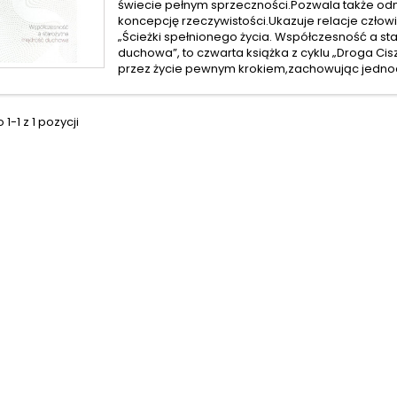
świecie pełnym sprzeczności.Pozwala także od
koncepcję rzeczywistości.Ukazuje relacje człow
„Ścieżki spełnionego życia. Współczesność a s
duchowa”, to czwarta książka z cyklu „Droga Cisz
przez życie pewnym krokiem,zachowując jednoc
1-1 z 1 pozycji