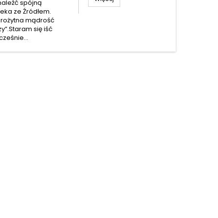
naleźć spójną
ieka ze Źródłem.
tarożytna mądrość
y”.Staram się iść
ześnie...