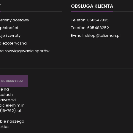
Y
OBSŁUGA KLIENTA
terminy dostawy
Telefon: 856547835
płatności
Telefon: 695488252
je i zwroty
E-mail:
sklep@talizman.pl
a ezoteryczna
e rozwiązywanie sporów
ię na
celach
Nawrocki
icielem m.in.
15-762), ul.
obie naszego
okies.