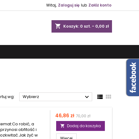
Witaj,
Zaloguj się
lub
Załóż konto
shopping_cart
Koszyk:
0
szt. - 0,00 zł



rtuj wg:
Wybierz
Cena
46,86 zł
70,00 zł
temat:Co robić, a
Dodaj do koszyka

przynosi obfitość i
ozkwitać.Jak żyć w
Więcej