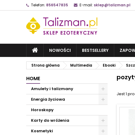
Telefon:
856547835
E-mail:
sklep@talizman.pl
NOWOŚCI
BESTSELLERY
ZAPOW
Strona główna
Multimedia
Ebooki
Szcz
pozyt
HOME
Amulety i talizmany
Jest 1 pro
Energia życiowa
Horoskopy
Karty do wróżenia
Kosmetyki