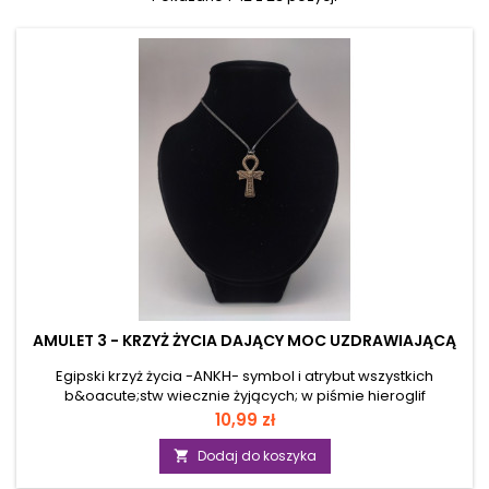
AMULET 3 - KRZYŻ ŻYCIA DAJĄCY MOC UZDRAWIAJĄCĄ
Egipski krzyż życia -ANKH- symbol i atrybut wszystkich
b&oacute;stw wiecznie żyjących; w piśmie hieroglif
oznaczający życie. W symbolice i wierzeniach starożytnego
Cena
10,99 zł
Egiptu miał dawać długowieczność, wieczne zdrowie; był
kluczem do otworzenia w zaświatach bram raju i zjednanie z
Dodaj do koszyka

bogami, a tym samym wieczne i szczęśliwe życie. Przywraca