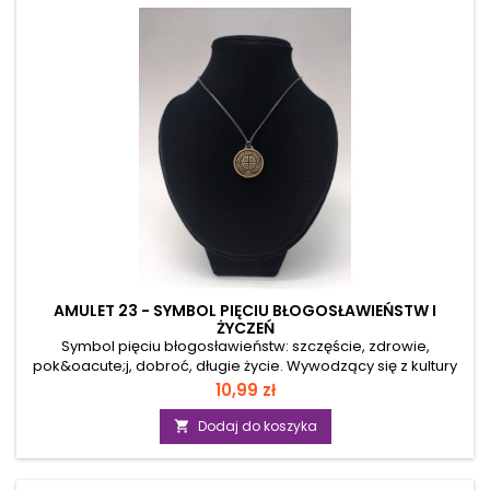
ub&oacute;stwa i wszelkich złych energii dręczących ciało i
duszę (np. gorączki, dreszczy, strach&oacute;w, itp.) -
forma...
AMULET 23 - SYMBOL PIĘCIU BŁOGOSŁAWIEŃSTW I
ŻYCZEŃ
Symbol pięciu błogosławieństw: szczęście, zdrowie,
pok&oacute;j, dobroć, długie życie. Wywodzący się z kultury
starożytnych Chin, bardzo popularny motyw umieszczany na
Cena
10,99 zł
ubiorach, tarczach wojennych, ozdobach, przedstawiał
symboliczne pięć nietoperzy wok&oacute;ł znaku uniwersum
Dodaj do koszyka

wieczności. Uznawano, że nietoperze żyją tam gdzie jest
przejście do drugiego świata i przenoszą stamtąd wszelkie
łaski i dobrodziejstwa, rozrzucając je w ciemności po