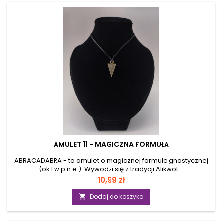
pesymizmem. Jak każdy talizman słoneczny przynosić ma
poprawę nastroju i chęć do tw&oacute;rczego działania.
Materiał:...
AMULET 11 - MAGICZNA FORMUŁA
ABRACADABRA - to amulet o magicznej formule gnostycznej
(ok I w p.n.e.). Wywodzi się z tradycji Alikwot -
wyśpiewywanych głosek mających swoimi wibracjami
Cena
10,99 zł
powodować odpowiednie stany ducha (transy) i przynosić
odpowiednie działanie. Abrakadabra pisana i wymawiana w
Dodaj do koszyka

systemie zanikającym od pełnej nazwy do jednej litery ma
powodować zanikanie (wyrzucenie) choroby, niedoli,