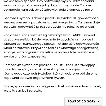
we właściwy sposób. Gdy potrzebujemy siły i wzmocnienia
warto skorzystać z mocy jaką dają nam symbole. To one
pomagają nam odzyskać zdrowie i dobre samopoczucie.
Jednym z symboli zdrowia jest SHOU symbol długowieczności,
według wierzeń - podstawy szczęśliwego życia. Talizman daje
zdrowie i sprawność przez całe życie niezależnie od wieku.
Znajdziesz u nas również egipski krzyż życia -ANKH- symbol i
atrybut wszystkich bóstw wiecznie żyjących. W symbolice i
wierzeniach starożytnego Egiptu miał dawać długowieczność,
wieczne zdrowie. Przywraca także równowagę energetyczną,
emituje poza organizm wszelkie szkodliwe fale powstałe w
wyniku chorób i zmęczenia.
Pomocnym symbolem jest Kaduceusz - znak uzdrawiający
przedstawiający czterokrotne skrzyżowanie węży - jako
równowaga czterech żywiołów, których dobre współistnienie
zapewnia zdrowie organizmom żywym.
Długie, spełnione życie osiągniesz dzięki właściwej harmonii siły
kształtu symboli zdrowia.
POWRÓT DO GÓRY
