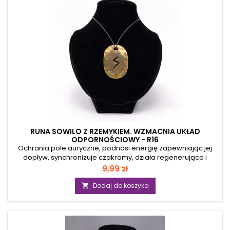
RUNA SOWILO Z RZEMYKIEM. WZMACNIA UKŁAD
ODPORNOŚCIOWY - R16
Ochrania pole auryczne, podnosi energię zapewniając jej
dopływ, synchronizuje czakramy, działa regenerująco i
wzmacna układ odpornościowy .Rzemyk w
Cena
9,99 zł
kompleciewymiary: wysokość 3 cm, szerokość 2 cm,
materiał: metal..."Runy pomagają nie tylko zajrzeć za kurtynę
Dodaj do koszyka

czasu, pomagają również dojść do zdrowia, osłonić przed
negatywnym oddziaływaniem zewnętrznego obszaru, a
nawet wskrzesić i przywrócić zyciu. Tak postrzegali je runiści
na przestrzeni wielu wieków, również ja doświadczyłam ich