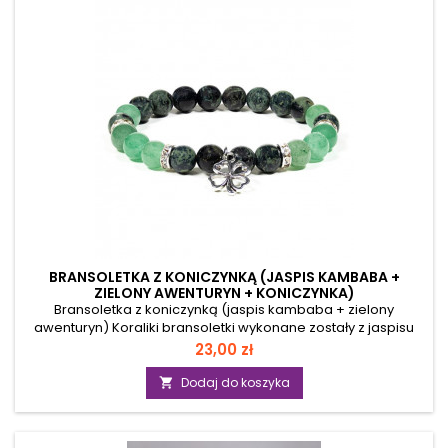
świecie. Może być noszony jako talizman bądź...
BRANSOLETKA Z KONICZYNKĄ (JASPIS KAMBABA +
ZIELONY AWENTURYN + KONICZYNKA)
Bransoletka z koniczynką (jaspis kambaba + zielony
awenturyn) Koraliki bransoletki wykonane zostały z jaspisu
kambaba oraz zielonego awenturynu. Elementem
Cena
23,00 zł
dekoracyjnym są cztery przekładki z lśniącymi kryształkami
oraz miniaturka koniczynki. Miniaturka oraz pozostałe
Dodaj do koszyka

metalowe elementy zostały wykonane ze stopu cynku.
Koraliki nawleczone są na bardzo mocną, elastyczną żyłkę
jubilerską i łatwo dopasowują się do nadgarstka. Produkt nie