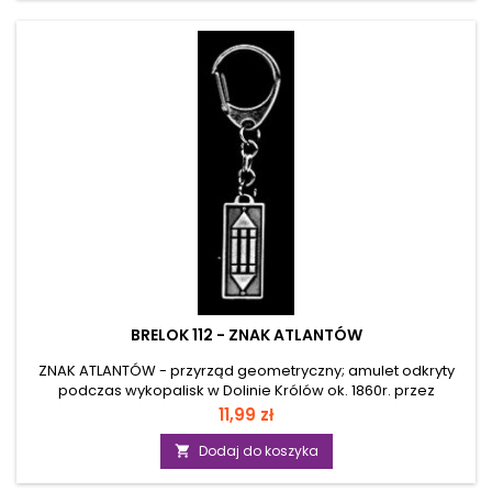
także r&oacute;wnowagę energetyczną, emituje poza
organizm wszelkie szkodliwe fale powstałe w wyniku
chor&oacute;b i zmęczenia. Materiał: mosiądz Wymiary:
3,5cm...
BRELOK 112 - ZNAK ATLANTÓW
ZNAK ATLANTÓW - przyrząd geometryczny; amulet odkryty
podczas wykopalisk w Dolinie Królów ok. 1860r. przez
francuskiego egiptologa Pierra dAgraina. Moc znaku dzięki
Cena
11,99 zł
układowi promieniowania kształtu daje bardzo silną ochronę
i nietykalność przed agresją i złem z zewnątrz. Daje ochronę
Dodaj do koszyka

przed wypadkami, kradzieżami, a także przed klątwami i
urokami. Służy uzdrawianiu, usuwaniu bólu i przywracaniu