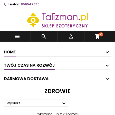
Telefon:
856547835
0



shopping_cart
HOME
TWÓJ CZAS NA ROZWÓJ
DARMOWA DOSTAWA
ZDROWIE

Wybierz
Pokazano 1-12 z 23 pozycji