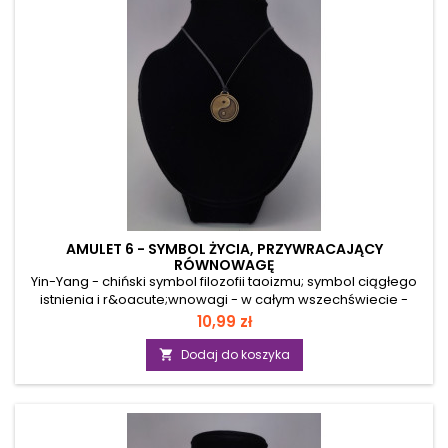
pozytywnego...
AMULET 6 - SYMBOL ŻYCIA, PRZYWRACAJĄCY
RÓWNOWAGĘ
Yin-Yang - chiński symbol filozofii taoizmu; symbol ciągłego
istnienia i r&oacute;wnowagi - w całym wszechświecie -
istniejącej dzięki r&oacute;wnoważeniu się przeciwstawnych
Cena
10,99 zł
pierwiastk&oacute;w Yin i Yang. Yang - biały - znak męski;
aktywny; dzień; symbol nieba, z kt&oacute;rego spłynęło
Dodaj do koszyka

życie; płodność spływająca; siła kreacji; dominacja;
aktywność. Yin - czarny - znak żeński; bierny; noc; symbol
ziemi matkui z kt&oacute;rej wyrasta zycie; płodność
rodząca; destrukcja; uległość; pasywność....