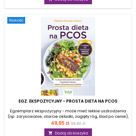
energia spada, a problemy zdrowotne – od alergii, przez
bóle głowy, aż po stany zapalne – nie chcą ustąpić? Często
niewidzialnym wrogiem są toksyny ukryte w przedmiotach
Nowość
codziennego użytku:...
EGZ. EKSPOZYCYJNY - PROSTA DIETA NA PCOS
Egzemplarz ekspozycyjny - może mieć lekkie uszkodzenia
(np. zarysowanie, otarcie okładki, zagięty róg, ślad po cenie),
ale merytorycznie jest pełnowartościowy. Jakie są
Cena
Cena
49,95 zł
99,90 zł
najczęstsze objawy PCOS? Czy istnieją sprawdzone metody
podstawowa
odwracania skutków tej choroby kobiecej? Zespół
Dodaj do koszyka
