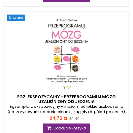
policystycznych jajników to często diagnozowane
zaburzenie, które wiąże się z poważnymi zaburzeniami
hormonalnymi. Ta choroba może prowadzić do
Nowość
insulinooporności, stanów zapalnych, a nawet bezpłodności.
Jeśli...
EGZ. EKSPOZYCYJNY - PRZEPROGRAMUJ MÓZG
UZALEŻNIONY OD JEDZENIA
Egzemplarz ekspozycyjny - może mieć lekkie uszkodzenia
(np. zarysowanie, otarcie okładki, zagięty róg, ślad po cenie),
ale merytorycznie jest pełnowartościowy. Masz wrażenie, że
Cena
Cena
24,70 zł
49,40 zł
jedzenie coraz częściej przejmuje nad tobą kontrolę?
podstawowa
Sięgasz po słodycze lub wysokoprzetworzone przekąski nie
Dodaj do koszyka
