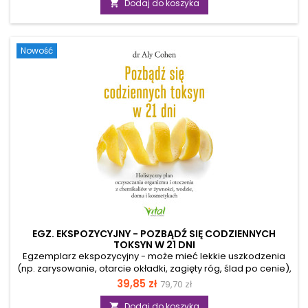
trwającej 26 lat walki ze stwardnieniem rozsianym – choroby
Dodaj do koszyka

powszechnie uważanej przez tradycyjną medycynę za
nieuleczalną. Zastosowane przez nią metody, oparte na
medycynie funkcjonalnej i żywieniowej, zapewniły jej pełne
Nowość
wyleczenie. W oparciu o...
EGZ. EKSPOZYCYJNY - POZBĄDŹ SIĘ CODZIENNYCH
TOKSYN W 21 DNI
Egzemplarz ekspozycyjny - może mieć lekkie uszkodzenia
(np. zarysowanie, otarcie okładki, zagięty róg, ślad po cenie),
ale merytorycznie jest pełnowartościowy. Pozbądź się
Cena
Cena
39,85 zł
79,70 zł
codziennych toksyn w 21 dni – twój przewodnik po zdrowiu
podstawowa
bez chemiiCzy czujesz, że mimo dbania o siebie twoja
Dodaj do koszyka
