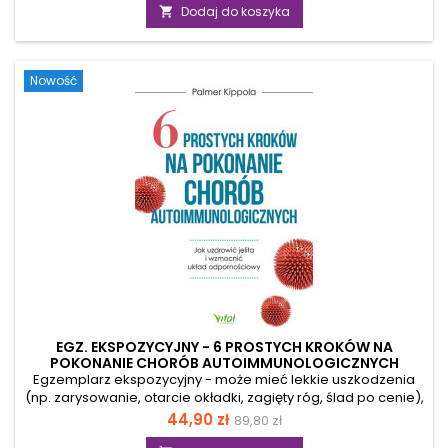
podstawowa
cierpi ponad 90 procent populacji? Tradycyjna medycyna
Dodaj do koszyka

nie zawsze sobie z nimi radzi. Autorka przedstawia metodę
Myers, która umożliwia cofnięcie dolegliwości, takich jak
alergie, nadwaga, astma, schorzenia układu krążenia, bóle
Nowość
głowy. Z tej książki...
EGZ. EKSPOZYCYJNY - 6 PROSTYCH KROKÓW NA
POKONANIE CHORÓB AUTOIMMUNOLOGICZNYCH
Egzemplarz ekspozycyjny - może mieć lekkie uszkodzenia
(np. zarysowanie, otarcie okładki, zagięty róg, ślad po cenie),
ale merytorycznie jest pełnowartościowy. Autorka prezentuje
Cena
Cena
44,90 zł
89,80 zł
skuteczne techniki, dzięki którym odwróciła skutki swojej
podstawowa