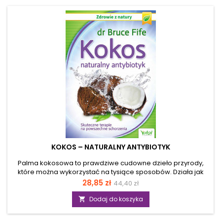
najskuteczniejsze metody oczyszczania organizmu,
nawadniania go i odżywiania, na przykład poprzez
stosowanie diety...
KOKOS – NATURALNY ANTYBIOTYK
Palma kokosowa to prawdziwe cudowne dzieło przyrody,
które można wykorzystać na tysiące sposobów. Działa jak
naturalny antybiotyk. Dr Bruce Fife, znany jako &#8222;doktor
Cena
Cena
28,85 zł
44,40 zł
Kokos,&#8221; dowodzi, że kokos to nie tylko pyszny pokarm,
podstawowa
ale także skuteczny antybiotyk, bez szkodliwych efektów
Dodaj do koszyka

ubocznych. Kokos wzmacnia układ odpornościowy, chroni
przed infekcjami, reguluje poziom cukru we krwi, wspomaga