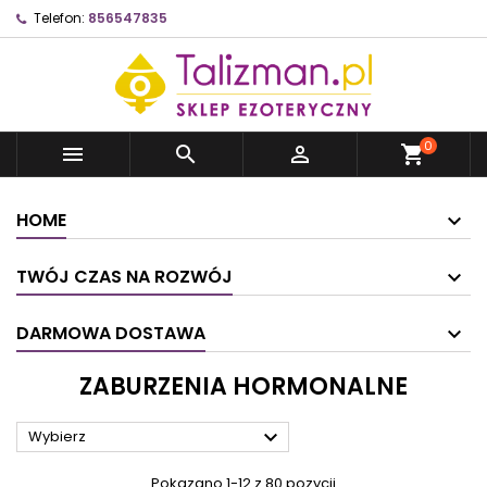
Telefon:
856547835
0



shopping_cart
HOME
TWÓJ CZAS NA ROZWÓJ
DARMOWA DOSTAWA
ZABURZENIA HORMONALNE

Wybierz
Pokazano 1-12 z 80 pozycji