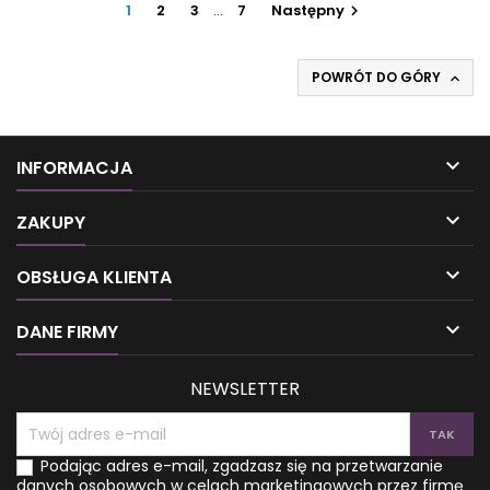
których należy unikać podczas terapii odtruwającej. Ponadto
1
2
3
…
7
Następny

prezentuje wykaz preparatów...
POWRÓT DO GÓRY


INFORMACJA

ZAKUPY

OBSŁUGA KLIENTA

DANE FIRMY
NEWSLETTER
Podając adres e-mail, zgadzasz się na przetwarzanie
danych osobowych w celach marketingowych przez firmę