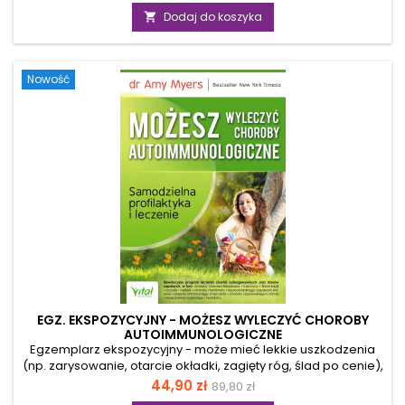
na odporność i jak żyć długo i zdrowo, ta książka pomoże ci
podstawowa
Dodaj do koszyka

lepiej zrozumieć potrzeby własnego ciała. Michelle
Ziegelmann łączy wiedzę z zakresu biologii komórkowej z
praktycznym zastosowaniem roślin....
Nowość
EGZ. EKSPOZYCYJNY - MOŻESZ WYLECZYĆ CHOROBY
AUTOIMMUNOLOGICZNE
Egzemplarz ekspozycyjny - może mieć lekkie uszkodzenia
(np. zarysowanie, otarcie okładki, zagięty róg, ślad po cenie),
ale merytorycznie jest pełnowartościowy. Czy wiesz, że na
Cena
Cena
44,90 zł
89,80 zł
choroby autoimmunologiczne i zaburzenia hormonalne