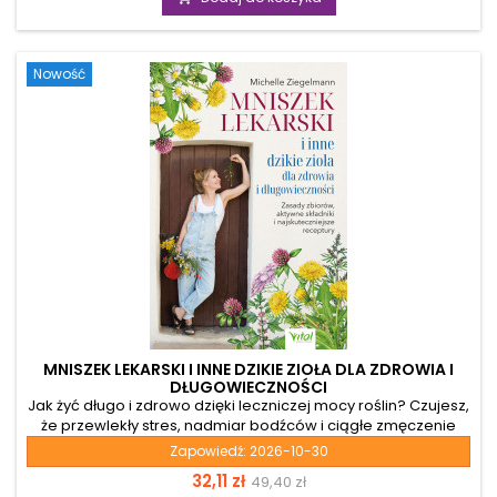
pozycją stworzoną właśnie dla ciebie. To znacznie więcej niż
kolejna książka kulinarna. To klucz do zrozumienia, jak
odpowiednie, uzdrawiające pożywienie potrafi...
Nowość
MNISZEK LEKARSKI I INNE DZIKIE ZIOŁA DLA ZDROWIA I
DŁUGOWIECZNOŚCI
Jak żyć długo i zdrowo dzięki leczniczej mocy roślin? Czujesz,
że przewlekły stres, nadmiar bodźców i ciągłe zmęczenie
odbierają ci energię? Współczesny tryb życia może osłabiać
Zapowiedź:
2026-10-30
naturalną równowagę organizmu, utrudniać regenerację i
Cena
Cena
32,11 zł
49,40 zł
wpływać na odporność. Jeśli zastanawiasz się, co jest dobre