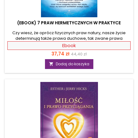
(EBOOK) 7 PRAW HERMETYCZNYCH W PRAKTYCE
Czy wiesz, że oprócz fizycznych praw natury, nasze życie
determinują także prawa duchowe, tak zwane prawa
hermetyczne? Możesz je wykorzystać, aby skierować życie w
Ebook
określonym kierunku i wprowadzić więcej harmonii, radości,
Cena
Cena
37,74 zł
44,40 zł
sukcesu i zdrowia do swojej codzienności. W tej książce
Autor objaśnia 7 praw hermetycznych, dzięki którym wszystko
podstawowa
Dodaj do koszyka

w stanie się możliwe! Dowiedz się, jak wykorzystać prawo
przyciągania, stworzenia, biegunowości, zgodności,
przyczynowości, rytmu i równowagi, by...