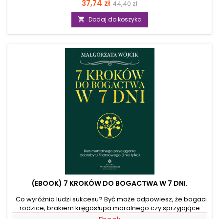
Cena
Cena
37,74 zł
44,40 zł
impulsów kształtują pole energetyczne otaczającego cię
świata. Co to oznacza? „Niemożliwe jest tylko to, co uważamy
podstawowa
Dodaj do koszyka

za niemożliwe”! Autor, doskonale wie o czym mówi,
ponieważ jako ceniony trener rozwoju osobistego
wykorzystał prawo rezonansu, by odmienić życie tysięcy
ludzi. W...
(EBOOK) 7 KROKÓW DO BOGACTWA W 7 DNI.
Co wyróżnia ludzi sukcesu? Być może odpowiesz, że bogaci
rodzice, brakiem kręgosłupa moralnego czy sprzyjające
okoliczności, na jakie trafili. Tymczasem większość z nich po