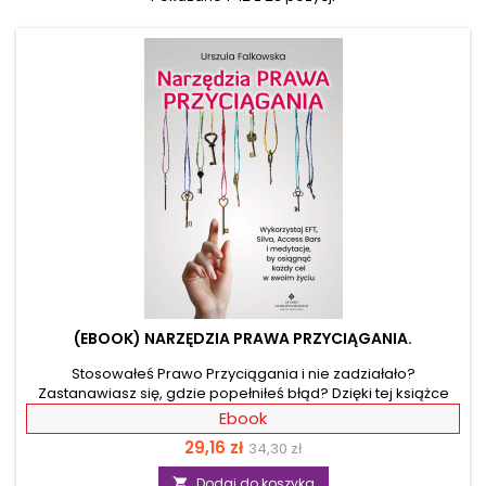
(EBOOK) NARZĘDZIA PRAWA PRZYCIĄGANIA.
Stosowałeś Prawo Przyciągania i nie zadziałało?
Zastanawiasz się, gdzie popełniłeś błąd? Dzięki tej książce
zrozumiesz jego zasady. Systematycznie realizowany 9-
Ebook
punktowy plan pozwoli Ci uruchomić pozytywne myślenie i
Cena
Cena
29,16 zł
34,30 zł
skutecznie wprowadzić je w życie. A sprawdzone techniki
rozwoju duchowego proponowane przez Autorkę rozwiną
podstawowa
Dodaj do koszyka
