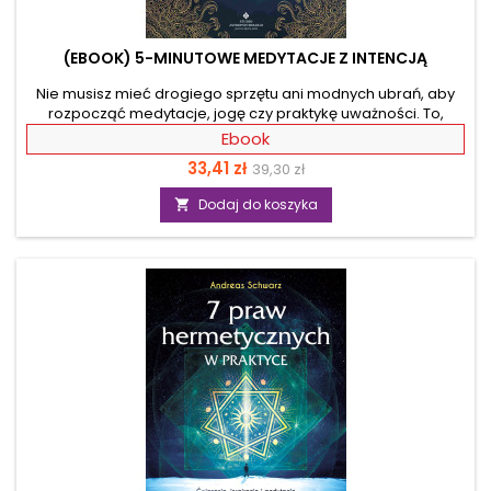
(EBOOK) 5-MINUTOWE MEDYTACJE Z INTENCJĄ
Nie musisz mieć drogiego sprzętu ani modnych ubrań, aby
rozpocząć medytacje, jogę czy praktykę uważności. To,
czego naprawdę potrzebujesz, to 5 minut własnej
Ebook
niepodzielnej uwagi. Z książki dowiesz się jak zacząć
Cena
Cena
33,41 zł
39,30 zł
medytować codziennie. Wykorzystasz 9 ćwiczeń, by
wspomóc 5minutowe medytowanie z intencją w duchu
podstawowa
Dodaj do koszyka

buddyzmu. Przede wszystkim zaś poznasz 9 intencji, które w
połączeniu z praktykami duchowymi pomogą ci odzyskać
zdrowie i wspomogą rozwój duchowy. Medytacja „kocham i
akceptuję siebie”...