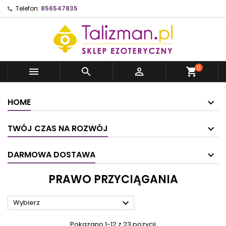
Telefon:
856547835
0



shopping_cart
HOME
TWÓJ CZAS NA ROZWÓJ
DARMOWA DOSTAWA
PRAWO PRZYCIĄGANIA

Wybierz
Pokazano 1-12 z 23 pozycji