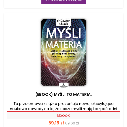
Twoją intuicję i nauczą kreować rzeczywistość, wykorzystując
pozytywną energię. Pozbądź się stresu z Access Bars i oczyść
umysł i podświadomość z negatywnych emocji poprzez...
(EBOOK) MYŚLI TO MATERIA.
Ta przełomowa książka prezentuje nowe, ekscytujące
naukowe dowody na to, że nasze myśli mają bezpośredni
wpływ na otaczający nas świat i pokazuje nam, jak
Ebook
wykorzystać tę wiedzę w tworzeniu radosnego i spełnionego
Cena
Cena
59,16 zł
69,60 zł
życia. Autor udowadnia, że Prawo Przyciągania nie jest