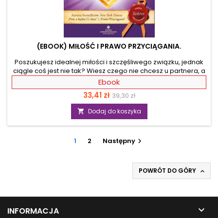
(EBOOK) MIŁOŚĆ I PRAWO PRZYCIĄGANIA.
Poszukujesz idealnej miłości i szczęśliwego związku, jednak
ciągle coś jest nie tak? Wiesz czego nie chcesz u partnera, a
zawsze trafiasz na właśnie taką osobę? Esther i Jerry Hicks
Ebook
udowodnią Ci, że tak działa Prawo Przyciągania. Dzięki tej
Cena
Cena
33,41 zł
39,30 zł
książce nauczysz się je wykorzystywać do stworzenia
idealnego związku. Dowiesz się jak świadomie formułować
podstawowa
Dodaj do koszyka

myśli i wibrować energią, by przyciągnąć ukochaną osobę i
szczęście. Odnajdziesz drogę do Wiru Tworzenia, który
zawiera wszystko, czego pragniesz i...
1
2
Następny

POWRÓT DO GÓRY


INFORMACJA