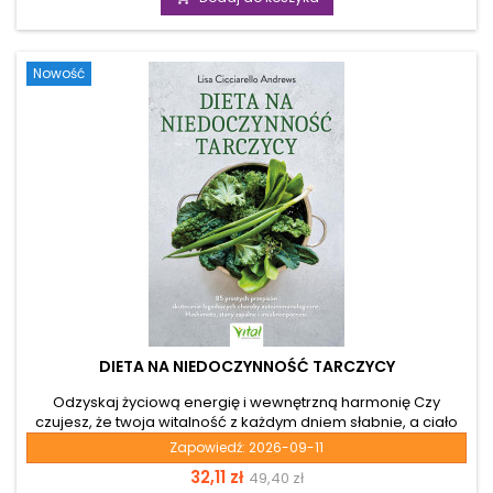
by znów żyć w pełnej harmonii. Często szukamy przyczyn
naszych kryzysów wyłącznie w sferze duchowej lub
psychicznej, podczas gdy prawdziwe źródło problemu...
Nowość
DIETA NA NIEDOCZYNNOŚĆ TARCZYCY
Odzyskaj życiową energię i wewnętrzną harmonię Czy
czujesz, że twoja witalność z każdym dniem słabnie, a ciało
wysyła sygnały o braku równowagi? Choroby
Zapowiedź:
2026-09-11
autoimmunologiczne, takie jak Hashimoto, oraz zaburzenia
Cena
Cena
32,11 zł
49,40 zł
hormonalne potrafią zablokować naturalny przepływ energii.