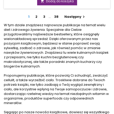
zapobiec problemom, zanim się pojawią? Nie odkładaj
Dodaj do koszyka

decyzji na później. Nadciśnienie tętnicze nie boli, ale jego
konsekwencje mogą być poważne. Dobra wiadomość jest
taka, że możesz je skutecznie kontrolować. Odpowiednia
1
2
3
…
38
Następny

dieta, regularny ruch i świadome codzienne...
W tym dziale znajdziesz najnowsze publikacje na temat wielu
diet i zdrowego żywienia. Specjalnie dla Ciebie
przygotowaliśmy najświeższe bestsellery, które osiągnęły
wielonakładową sprzedaż. Dzięki oferowanym przez nas
pozycjom książkowym, będziesz w stanie poprawić swoją
sylwetkę, zadbać o zdrowie, jak również pomóc w zmianie
nawyków żywieniowych. Znajdziesz tu wiele kulinarnych książek
z przepisami, nie tylko kuchni bezglutenowej czy
makrobiotycznej, ale także poradniki znanych kucharzy czy
blogerów kulinarnych.
Proponujemy publikacje, które pozwolą Ci schudnąć, zwalczyć
cellulit, a także wyrzeźbić ciało. Troskliwie dobrane do Twoich
potrzeb książki, nie tylko zadbają o Twój wygląd zewnętrzny i
ciało, ale korzystnie wpłyną na Twoje samopoczucie i zdrowie,
dostarczając rzetelnej wiedzy na temat niezbędnych witamin w
organizmie, produktów superfoods czy odpowiednich
minerałów.
Sięgając po nasze nowości książkowe, dowiesz się wszystkiego