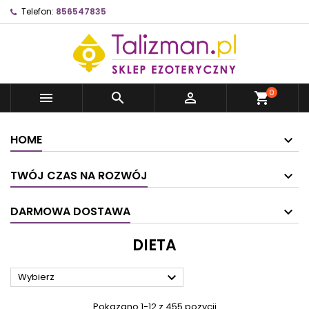
Telefon:
856547835
0



shopping_cart
HOME
TWÓJ CZAS NA ROZWÓJ
DARMOWA DOSTAWA
DIETA

Wybierz
Pokazano 1-12 z 455 pozycji