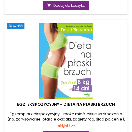
podstawowa
roślinnej? Szukasz inspirujących, szybkich przepisów i
Dodaj do koszyka

gotowych rozwiązań na zdrowe posiłki? „Wysokobiałkowa
dieta roślinna” to książka właśnie dla ciebie – niezależnie od
tego, czy jesteś początkującym weganinem, osobą
Nowość
ograniczającą produkty...
EGZ. EKSPOZYCYJNY - DIETA NA PŁASKI BRZUCH
Egzemplarz ekspozycyjny - może mieć lekkie uszkodzenia
(np. zarysowanie, otarcie okładki, zagięty róg, ślad po cenie),
ale merytorycznie jest pełnowartościowy. Dzięki rewolucyjnej
Cena
59,50 zł
metodzie, która wyłączy Twoje geny odpowiedzialne za tycie