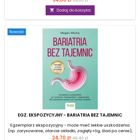
69,60 zł
świeżych, wolnych od pestycydów warzywach, ale przeraża
podstawowa
cię wizja skomplikowanej uprawy? A może uważasz, że nie
Dodaj do koszyka

masz „ręki do roślin”, bo twoje dotychczasowe próby
kończyły się uschniętą bazylią na parapecie? Alchemia
ogrodu to książka, która skutecznie zmienia te przekonania.
Nowość
Autorka udowadnia, że własne źródło...
EGZ. EKSPOZYCYJNY - BARIATRIA BEZ TAJEMNIC
Egzemplarz ekspozycyjny - może mieć lekkie uszkodzenia
(np. zarysowanie, otarcie okładki, zagięty róg, ślad po cenie),
ale merytorycznie jest pełnowartościowy. Zabieg
Cena
Cena
24,70 zł
49,40 zł