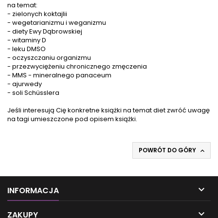
na temat:
-
zielonych koktajlii
- wegetarianizmu i weganizmu
- diety Ewy Dąbrowskiej
- witaminy D
-
leku DMSO
- oczyszczaniu organizmu
- przezwyciężeniu chronicznego zmęczenia
-
MMS - mineralnego panaceum
- ajurwedy
- soli Schüsslera
Jeśli interesują Cię konkretne książki na temat diet zwróć uwagę
na tagi umieszczone pod opisem książki.
POWRÓT DO GÓRY


INFORMACJA

ZAKUPY