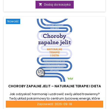
Jeśli szukasz holistycznego rozwiązania, to ta książka jest
podstawowa
Dodaj do koszyka

pozycją stworzoną właśnie dla ciebie. To znacznie więcej niż
kolejna książka kulinarna. To klucz do zrozumienia, jak
odpowiednie, uzdrawiające pożywienie potrafi...
Nowość
CHOROBY ZAPALNE JELIT – NATURALNE TERAPIE I DIETA
Jak odzyskać harmonię i uzdrowić swój układ trawienny?
Twój układ pokarmowy to centrum życiowej energii, które
decyduje o twoim codziennym samopoczuciu. Kiedy
Zapowiedź:
2026-09-18
dotykają cię choroby zapalne jelit, takie jak choroba