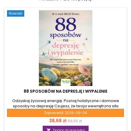
Nowość
88 SPOSOBÓW NA DEPRESJĘ I WYPALENIE
Odzyskaj życiową energię. Poznaj holistyczne i domowe
sposoby na depresję Czujesz, że twoja wewnętrzna siła
gaśnie, a życiowa energia została zablokowana przez
Zapowiedź:
2026-09-04
niepokój i przewlekły stres? Jeśli zmagasz się ze spadkiem
Cena
Cena
38,68 zł
59,50 zł
wibracji, a stany lękowe odcinają cię od odczuwania radości,
z pewnością zadajesz sobie pytanie: jak pozbyć się depresji,
podstawowa
Dodaj do koszyka
