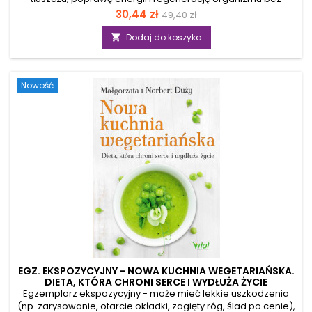
ciężkiej głodówki. Jeśli masz dość nieskutecznych diet i
Cena
Cena
30,44 zł
49,40 zł
czujesz, że twój metabolizm zwolnił, ten poradnik pokaże ci,
podstawowa
jak w zaledwie 5 dni wprowadzić ciało w tryb spalania
Dodaj do koszyka

tłuszczu i odnowy komórkowej. Dzięki metodzie diety
imitującej post (FMD) jesz lekkie, roślinne posiłki, a twój
organizm zachowuje się tak, jakby pościł. W efekcie
Nowość
uruchamiasz autofagię – naturalny proces oczyszczania...
EGZ. EKSPOZYCYJNY - NOWA KUCHNIA WEGETARIAŃSKA.
DIETA, KTÓRA CHRONI SERCE I WYDŁUŻA ŻYCIE
Egzemplarz ekspozycyjny - może mieć lekkie uszkodzenia
(np. zarysowanie, otarcie okładki, zagięty róg, ślad po cenie),