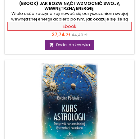
(EBOOK) JAK ROZWINĄĆ I WZMOCNIĆ SWOJĄ
WEWNĘTRZNĄ ENERGIĘ.
Wiele osób zaczyna zajmować się oczyszczeniem swojej
wewnętrznej energii dopiero po tym, jak okazuje się, że są
chorzy. To błąd! Autorka, mająca rzesze fanów uzdrowicielka
Ebook
z kilkudziesięcioletnim doświadczeniem, pokaże Ci, jak
Cena
Cena
37,74 zł
44,40 zł
zadbać o swoją aurę i cieszyć się dobrym samopoczuciem.
Dowiesz się, co szkodzi i zagraża Twojej wewnętrznej energii
podstawowa
Dodaj do koszyka

oraz jak uchronić się przed atakami energetycznych
patogenów. Dzięki poradom Autorki, będziesz wiedział także,
jak poprawnie wypowiadać afirmacje,...