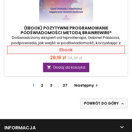
(EBOOK) POZYTYWNE PROGRAMOWANIE
PODŚWIADOMOŚCI METODĄ BRAINREWIRE®
Doświadczony ekspert od hipnoterapii, Gabriel Palacios,
podpowiada, jak wejść w podświadomość, korzystając z
autorskiego programu pozytywnego programowania
Ebook
podświadomości metodą BrainRewire®. Pozwala on pozbyć
Cena
Cena
29,16 zł
34,30 zł
się traum z dzieciństwa, blokad, negatywnych wzorców
myślowych, stanów lękowych i niepokojów. Dzięki niemu
podstawowa
Dodaj do koszyka

dotrzesz do zakamarków swojego umysłu i
przeprogramujesz sposób myślenia. Autor przedstawia
terapie i techniki oparte na autohipnozie oraz medytacji,
1
które pozwolą ci w bezpieczny...
2
3
…
27
Następny

POWRÓT DO GÓRY


INFORMACJA