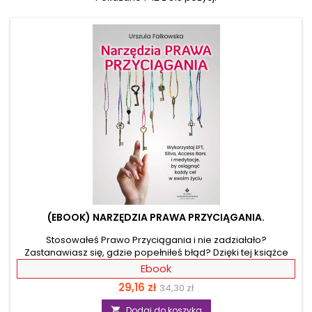
(EBOOK) NARZĘDZIA PRAWA PRZYCIĄGANIA.
Stosowałeś Prawo Przyciągania i nie zadziałało?
Zastanawiasz się, gdzie popełniłeś błąd? Dzięki tej książce
zrozumiesz jego zasady. Systematycznie realizowany 9-
Ebook
punktowy plan pozwoli Ci uruchomić pozytywne myślenie i
Cena
Cena
29,16 zł
34,30 zł
skutecznie wprowadzić je w życie. A sprawdzone techniki
rozwoju duchowego proponowane przez Autorkę rozwiną
podstawowa
Dodaj do koszyka
