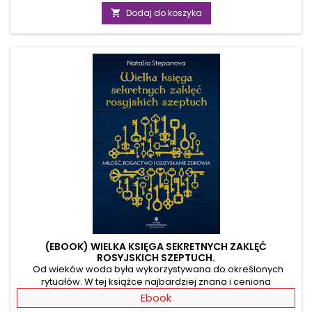
duchowe zasoby do osobistego rozwoju. Staniesz się tym,
podstawowa
Dodaj do koszyka

kim naprawdę chciałbyś być. Będziesz cieszyć się
nadzwyczajnymi relacjami ze wszystkimi, których spotykasz
na swej drodze, uzyskasz świadomość jedności ze
wszystkimi...
(EBOOK) WIELKA KSIĘGA SEKRETNYCH ZAKLĘĆ
ROSYJSKICH SZEPTUCH.
Od wieków woda była wykorzystywana do określonych
rytuałów. W tej książce najbardziej znana i ceniona
szeptucha, Natalia Stepanova, dzieli się swoją
Ebook
wielopokoleniową wiedzą i opisuje wiele rytuałów, które