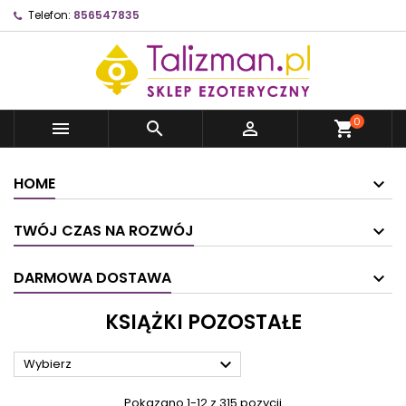
Telefon:
856547835
0



shopping_cart
HOME
TWÓJ CZAS NA ROZWÓJ
DARMOWA DOSTAWA
KSIĄŻKI POZOSTAŁE

Wybierz
Pokazano 1-12 z 315 pozycji