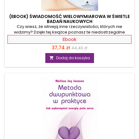
(EBOOK) ŚWIADOMOŚĆ WIELOWYMIAROWA W ŚWIETLE
BADAŃ NAUKOWYCH
Czy wiesz, że istnieją inne rzeczywistości, których nie
widzimy? Dzięki tej książce poznasz te niedostrzegalne
elementy, których istnienie udowodniono naukowo. Autorka
Ebook
zaprasza do przekraczania granic, przełamywania bariery
Cena
Cena
37,74 zł
44,40 zł
czasu, przestrzeni i materii. Omawia anomalne zjawiska jak
teleportacja, podróże w czasie – w przeszłość jak i w
podstawowa
Dodaj do koszyka

przyszłość. Przybliża również bardzo tajemnicze przeżycia
jakimi są doświadczenia poza ciałem. Podkreśla rolę
świadomości oraz podaje przykłady rozwoju...