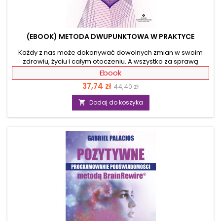
(EBOOK) METODA DWUPUNKTOWA W PRAKTYCE
Każdy z nas może dokonywać dowolnych zmian w swoim
zdrowiu, życiu i całym otoczeniu. A wszystko za sprawą
metody, którą praktykują już setki tysięcy ludzi na całym
Ebook
świecie. Z książki dowiesz się, jak poradzić sobie z różnymi
Cena
Cena
37,74 zł
44,40 zł
życiowymi sytuacjami i wyzwaniami oraz doświadczyć pełnej
radości i osobistego spełnienia. Kluczem do tego jest pole
podstawowa
Dodaj do koszyka

serca, które jest portalem do wewnętrznej mocy oraz
osobistej i globalnej przemiany. Nauczysz się szybko w nie
wchodzić, koncentrować się na nowych...