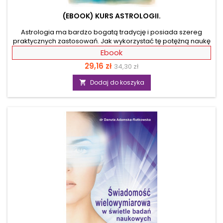
(EBOOK) KURS ASTROLOGII.
Astrologia ma bardzo bogatą tradycję i posiada szereg
praktycznych zastosowań. Jak wykorzystać tę potężną naukę
w swoim życiu? Wystarczy wiedza zawarta w tej, napisanej
Ebook
przystępnym językiem, książce. Dzięki niej samodzielnie
Cena
Cena
29,16 zł
34,30 zł
zinterpretujesz swój horoskop.Autorka zamieściła w niej
szczegółową charakterystykę wszystkich znaków zodiaku.
podstawowa
Dodaj do koszyka

Wyjaśniła również jak interpretować planety w konkretnych
znakach i co o nas mówią poszczególne domy horoskopu.
Opisała również powstawanie określonych cech z...