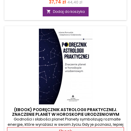
Cena
Cena
37,74 zł
44,40 zł
wiążą się z zaklinaniem czy zamawianiem wody. To
skarbnica syberyjskiej mądrości, magiczna książka, która
podstawowa
Dodaj do koszyka

pomoże Ci zamienić zwykłą wodę w potężne narzędzie do
uzdrawiania i samoleczenia, pozbywania się lęków oraz
zaklinania rzeczywistości. Dzięki nim pokonasz dolegliwości,
ukoisz nerwy i...
(EBOOK) PODRĘCZNIK ASTROLOGII PRAKTYCZNEJ.
ZNACZENIE PLANET W HOROSKOPIE URODZENIOWYM
Godności i słabości planet Planety symbolizują rozmaite
energie, które wyrażasz w swoim życiu.Gdy je poznasz, lepiej
zrozumiesz zarówno siebie, jak i osoby z Twojego otoczenia.