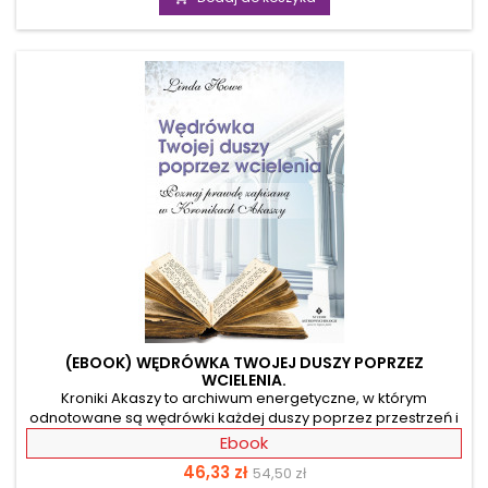
Twoją intuicję i nauczą kreować rzeczywistość, wykorzystując
pozytywną energię. Pozbądź się stresu z Access Bars i oczyść
umysł i podświadomość z negatywnych emocji poprzez...
(EBOOK) WĘDRÓWKA TWOJEJ DUSZY POPRZEZ
WCIELENIA.
Kroniki Akaszy to archiwum energetyczne, w którym
odnotowane są wędrówki każdej duszy poprzez przestrzeń i
czas. Zapisano w nich wszystko, czego Twoja dusza nauczyła
Ebook
się w poprzednich inkarnacjach. Skrywają także informacje
Cena
Cena
46,33 zł
54,50 zł
na temat przyszłości. Zapewnią Ci one nieskończone