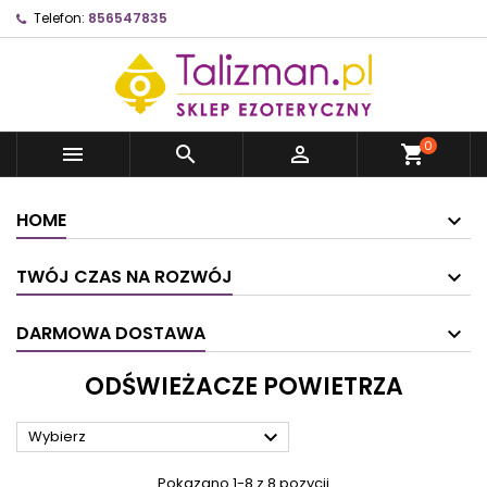
Telefon:
856547835
0



shopping_cart
HOME
TWÓJ CZAS NA ROZWÓJ
DARMOWA DOSTAWA
ODŚWIEŻACZE POWIETRZA

Wybierz
Pokazano 1-8 z 8 pozycji