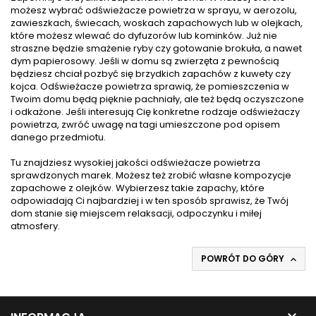
możesz wybrać odświeżacze powietrza w sprayu, w aerozolu,
zawieszkach,
świecach
,
woskach zapachowych
lub w
olejkach
,
które możesz wlewać do dyfuzorów lub kominków. Już nie
straszne będzie smażenie ryby czy gotowanie brokuła, a nawet
dym papierosowy. Jeśli w domu są zwierzęta z pewnością
będziesz chciał pozbyć się brzydkich zapachów z kuwety czy
kojca. Odświeżacze powietrza sprawią, że pomieszczenia w
Twoim domu będą pięknie pachniały, ale też będą oczyszczone
i odkażone. Jeśli interesują Cię konkretne rodzaje odświeżaczy
powietrza, zwróć uwagę na tagi umieszczone pod opisem
danego przedmiotu.
Tu znajdziesz wysokiej jakości odświeżacze powietrza
sprawdzonych marek. Możesz też zrobić własne kompozycje
zapachowe z olejków. Wybierzesz takie zapachy, które
odpowiadają Ci najbardziej i w ten sposób sprawisz, że Twój
dom stanie się miejscem relaksacji, odpoczynku i miłej
atmosfery.
POWRÓT DO GÓRY
