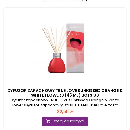
DYFUZOR ZAPACHOWY TRUE LOVE SUNKISSED ORANGE &
WHITE FLOWERS (45 ML) BOLSIUS
Dyfuzor zapachowy TRUE LOVE Sunkissed Orange & White
FlowersDyfuzor zapachowy Bolsius z serii True Love został
stworzony z miłości do ludzi i planety. Bez alkoholu, ale z
Cena
22,50 zł
naturalnymi ekstraktami i doznaniem zapachowym, które
utrzymuje się do 6 tygodni. Ilością patyczków można
Dodaj do koszyka

regulować natężenie zapachu. Im więcej patyczków tym