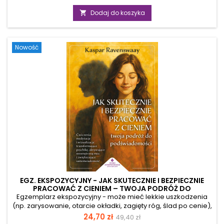
detoks – uwolnij się od stresu i odzyskaj wewnętrzną
podstawowa
równowagęCzujesz, że stres, lęk i ciągłe napięcie zaczynają
Dodaj do koszyka

przejmować kontrolę nad twoją codziennością? Jeśli
zmagasz się z emocjonalnym chaosem, a twoje reakcje
często wydają się nieadekwatne do sytuacji, „Emocjonalny
Nowość
detoks” jest lekturą, której właśnie...
EGZ. EKSPOZYCYJNY - JAK SKUTECZNIE I BEZPIECZNIE
PRACOWAĆ Z CIENIEM – TWOJA PODRÓŻ DO
PODŚWIADOMOŚCI
Egzemplarz ekspozycyjny - może mieć lekkie uszkodzenia
(np. zarysowanie, otarcie okładki, zagięty róg, ślad po cenie),
ale merytorycznie jest pełnowartościowy. Uwolnij
Cena
Cena
24,70 zł
49,40 zł
zablokowaną energię i odzyskaj wewnętrzną harmonię Czy