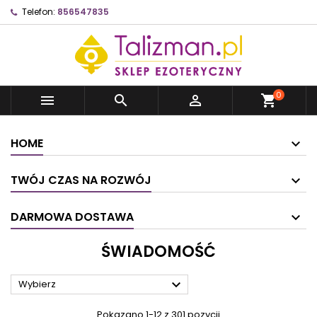
Telefon:
856547835
0



shopping_cart
HOME
TWÓJ CZAS NA ROZWÓJ
DARMOWA DOSTAWA
ŚWIADOMOŚĆ

Wybierz
Pokazano 1-12 z 301 pozycji