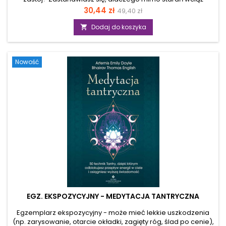
odczuwasz wewnętrzną pustkę, niepokój lub brak radości na
Cena
Cena
30,44 zł
49,40 zł
co dzień? W dzisiejszym pędzącym świecie bardzo łatwo
podstawowa
stracić kontakt z własną intuicją i uzdrawiającą energią Ziemi.
Dodaj do koszyka

Jeśli czujesz odcięcie od siebie i szukasz drogi do głębokiej
przemiany, Księga praktyk szamańskich to odpowiedź na
twoje potrzeby. Ten niezwykły przewodnik to inwestycja w
Nowość
twój osobisty dobrostan – zbiór...
EGZ. EKSPOZYCYJNY - MEDYTACJA TANTRYCZNA
Egzemplarz ekspozycyjny - może mieć lekkie uszkodzenia
(np. zarysowanie, otarcie okładki, zagięty róg, ślad po cenie),