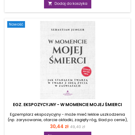
podstawowa
siebie i otaczającego świata. Znakomicie łączy ezoterykę,
Dodaj do koszyka

duchową tradycję i współczesne badania, oferując zarówno
praktyczną wiedzę, jak i refleksję nad życiem po życiu.
Autorka prowadzi czytelnika przez pojęcie reinkarnacji,
Nowość
pokazując, jak wpływa...
EGZ. EKSPOZYCYJNY - W MOMENCIE MOJEJ ŚMIERCI
Egzemplarz ekspozycyjny - może mieć lekkie uszkodzenia
(np. zarysowanie, otarcie okładki, zagięty róg, ślad po cenie),
ale merytorycznie jest pełnowartościowy. Zastanawiasz się,
Cena
Cena
30,44 zł
49,40 zł
co się dzieje po śmierci i czy istnieje życie po życiu? Ta
podstawowa