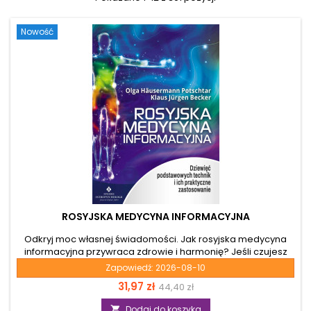
Nowość
ROSYJSKA MEDYCYNA INFORMACYJNA
Odkryj moc własnej świadomości. Jak rosyjska medycyna
informacyjna przywraca zdrowie i harmonię? Jeśli czujesz
bezsilność wobec przewlekłych dolegliwości, a tradycyjne
Zapowiedź:
2026-08-10
terapie okazują się niewystarczające, ta książka otworzy
Cena
Cena
31,97 zł
44,40 zł
przed tobą zupełnie nowe horyzonty. Rosyjska medycyna
informacyjna to fascynujące połączenie prastarej wiedzy
podstawowa
Dodaj do koszyka
