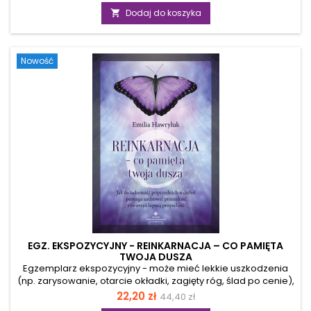
podstawowa
czujesz czasem, że niewidzialna siła blokuje twój rozwój, a ty
Dodaj do koszyka

wciąż powtarzasz te same, bolesne schematy w relacjach?
Te niewytłumaczalne lęki i destrukcyjne wzorce to głos twojej
podświadomości, ukryty w przestrzeni, którą nazywamy
Nowość
wewnętrznym cieniem....
EGZ. EKSPOZYCYJNY - REINKARNACJA – CO PAMIĘTA
TWOJA DUSZA
Egzemplarz ekspozycyjny - może mieć lekkie uszkodzenia
(np. zarysowanie, otarcie okładki, zagięty róg, ślad po cenie),
ale merytorycznie jest pełnowartościowy. To inspirująca
Cena
Cena
22,20 zł
44,40 zł
lektura dla każdego, kto poszukuje głębszego zrozumienia