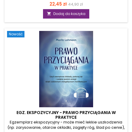
ale merytorycznie jest pełnowartościowy. Stymulacja
Cena
Cena
22,45 zł
44,90 zł
przywspółczulnego układu nerwowego, szersza
podstawowa
świadomość, uzdrowienie duchowe i cielesne, spokojny
Dodaj do koszyka

umysł… Medytacja jest taką praktyką duchową, o której
korzyściach można by mówić wiele. Wypróbuj wywodzącą
się z filozofii Wschodu medytację tantryczną! Przekonasz się,
Nowość
że ta praktyka może korzystnie wpłynąć także...
EGZ. EKSPOZYCYJNY - PRAWO PRZYCIĄGANIA W
PRAKTYCE
Egzemplarz ekspozycyjny - może mieć lekkie uszkodzenia
(np. zarysowanie, otarcie okładki, zagięty róg, ślad po cenie),