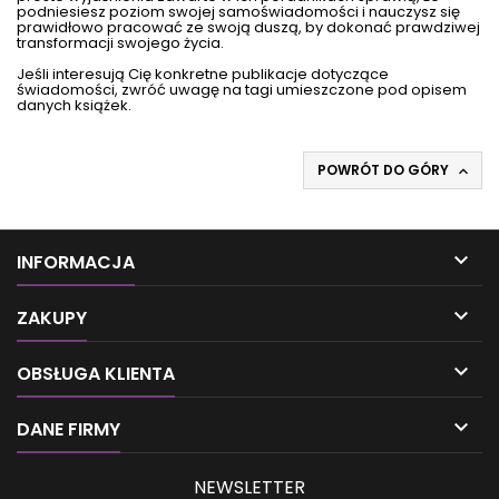
podniesiesz poziom swojej samoświadomości i nauczysz się
prawidłowo pracować ze swoją duszą, by dokonać prawdziwej
transformacji swojego życia.
Jeśli interesują Cię konkretne publikacje dotyczące
świadomości, zwróć uwagę na tagi umieszczone pod opisem
danych książek.
POWRÓT DO GÓRY


INFORMACJA

ZAKUPY

OBSŁUGA KLIENTA

DANE FIRMY
NEWSLETTER