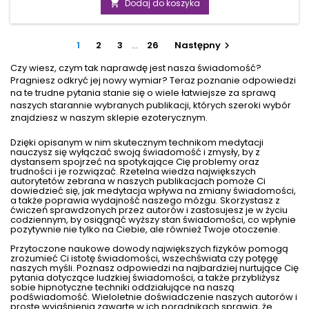
książka wychodzi naprzeciw twojej ciekawości, łącząc
Dodaj do koszyka

doświadczenia bliskie granicy życia z reportażową
rzetelnością. Dzięki temu otrzymujesz okazję do wglądu w
kontakty z duchami, pracę mózgu w chwilach zagrożenia
1
2
3
…
26
Następny

oraz inspirację płynącą z...
Czy wiesz, czym tak naprawdę jest nasza świadomość?
Pragniesz odkryć jej nowy wymiar? Teraz poznanie odpowiedzi
na te trudne pytania stanie się o wiele łatwiejsze za sprawą
naszych starannie wybranych publikacji, których szeroki wybór
znajdziesz w naszym sklepie ezoterycznym.
Dzięki opisanym w nim skutecznym technikom medytacji
nauczysz się wyłączać swoją świadomość i zmysły, by z
dystansem spojrzeć na spotykające Cię problemy oraz
trudności i je rozwiązać. Rzetelna wiedza największych
autorytetów zebrana w naszych publikacjach pomoże Ci
dowiedzieć się, jak medytacja wpływa na zmiany świadomości,
a także poprawia wydajność naszego mózgu. Skorzystasz z
ćwiczeń sprawdzonych przez autorów i zastosujesz je w życiu
codziennym, by osiągnąć wyższy stan świadomości, co wpłynie
pozytywnie nie tylko na Ciebie, ale również Twoje otoczenie.
Przytoczone naukowe dowody największych fizyków pomogą
zrozumieć Ci istotę świadomości, wszechświata czy potęgę
naszych myśli. Poznasz odpowiedzi na najbardziej nurtujące Cię
pytania dotyczące ludzkiej świadomości, a także przybliżysz
sobie hipnotyczne techniki oddziałujące na naszą
podświadomość. Wieloletnie doświadczenie naszych autorów i
proste wyjaśnienia zawarte w ich poradnikach sprawią, że