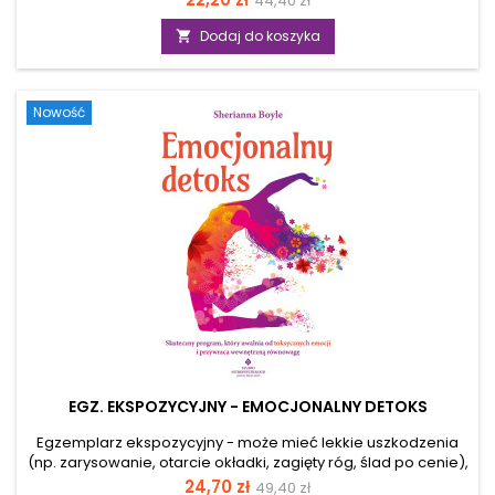
44,40 zł
buddyzmie, która pokazuje, jak wprowadzić więcej spokoju,
podstawowa
uważności i równowagi do codziennego życia. Przystępnie
Dodaj do koszyka

wyjaśnia zasady buddyzmu i uczy praktycznych technik,
takich jak medytacja, świadomy oddech czy praca z
emocjami. Jeśli szukasz prostych sposobów na redukcję
Nowość
stresu i lepsze samopoczucie, ta...
EGZ. EKSPOZYCYJNY - EMOCJONALNY DETOKS
Egzemplarz ekspozycyjny - może mieć lekkie uszkodzenia
(np. zarysowanie, otarcie okładki, zagięty róg, ślad po cenie),
ale merytorycznie jest pełnowartościowy. Emocjonalny
Cena
Cena
24,70 zł
49,40 zł