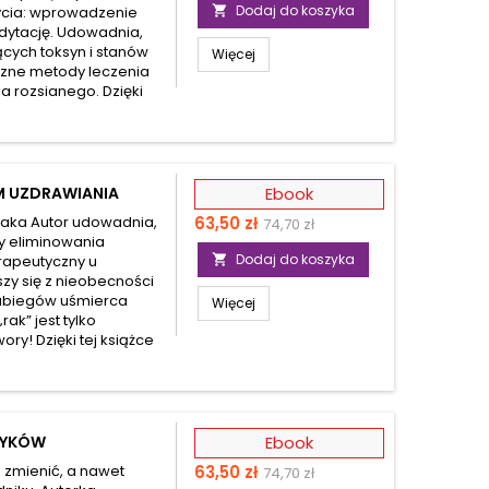
podstawowa
Dodaj do koszyka
życia: wprowadzenie

edytację. Udowadnia,
cych toksyn i stanów
Więcej
czne metody leczenia
a rozsianego. Dzięki
M UZDRAWIANIA
Ebook
Cena
Cena
raka Autor udowadnia,
63,50 zł
74,70 zł
y eliminowania
podstawowa
Dodaj do koszyka
rapeutyczny u

szy się z nieobecności
ć zabiegów uśmierca
Więcej
rak” jest tylko
y! Dzięki tej książce
WYKÓW
Ebook
Cena
Cena
 zmienić, a nawet
63,50 zł
74,70 zł