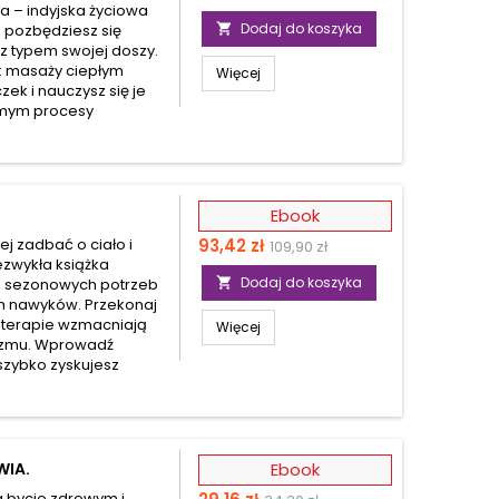
a – indyjska życiowa
podstawowa
Dodaj do koszyka
, pozbędziesz się

 z typem swojej doszy.
y: masaży ciepłym
Więcej
zek i nauczysz się je
amym procesy
Ebook
Cena
ej zadbać o ciało i
93,42 zł
109,90 zł
iezwykła książka
Dodaj do koszyka
o sezonowych potrzeb

ch nawyków. Przekonaj
ne terapie wzmacniają
Więcej
izmu. Wprowadź
 szybko zyskujesz
WIA.
Ebook
Cena
Cena
a bycie zdrowym i