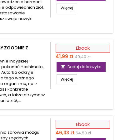
prowadzenie harmonii
ie odpowiednich ziół,
Więcej
zastosowanie
jesz swoje nawyki
Y ZGODNIE Z
Ebook
Cena
Cena
41,99 zł
49,40 zł
nie indyjskiej –
podstawowa
y, pokonać Hashimoto,
Dodaj do koszyka

 Autorka odkryje
nia tego ważnego
Więcej
o organizmu, np. z
asz konkretne
ych, a także otrzymasz
a ziół,...
Ebook
Cena
Cena
ania zdrowia mózgu
46,33 zł
54,50 zł
iczby zbędnych