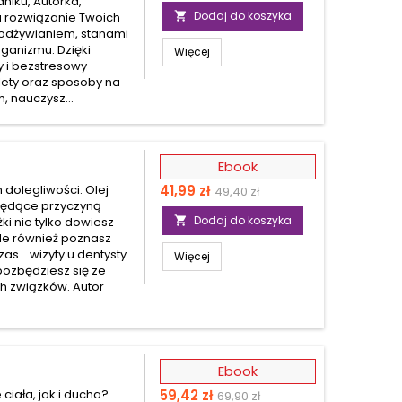
niku, Autorka,
podstawowa
Dodaj do koszyka
a rozwiązanie Twoich

 odżywianiem, stanami
anizmu. Dzięki
Więcej
 i bezstresowy
lety oraz sposoby na
, nauczysz...
Ebook
Cena
Cena
dolegliwości. Olej
41,99 zł
49,40 zł
 będące przyczyną
podstawowa
Dodaj do koszyka
i nie tylko dowiesz

ale również poznasz
... wizyty u dentysty.
Więcej
pozbędziesz się ze
ch związków. Autor
Ebook
Cena
Cena
ciała, jak i ducha?
59,42 zł
69,90 zł