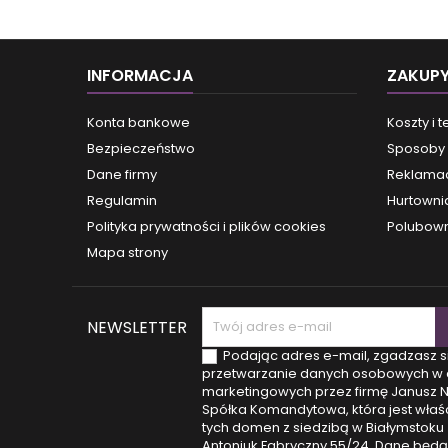
INFORMACJA
ZAKUP
Konta bankowe
Koszty i 
Bezpieczeństwo
Sposoby 
Dane firmy
Reklamac
Regulamin
Hurtowni
Polityka prywatności i plików cookies
Polubown
Mapa strony
NEWSLETTER
Podając adres e-mail, zgadzasz s
przetwarzanie danych osobowych w 
marketingowych przez firmę Janusz 
Spółka Komandytowa, która jest właśc
tych domen z siedzibą w Białymstoku (
Antoniuk Fabryczny 55/24. Dane będą