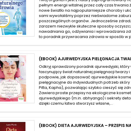
pełnym energii witalnej przez cały czas trwania 
nowe światło na najpopularniejsze choroby i uka
sami wywołaliśmy poprzez nieświadome zaburz
poszczególnych organów. Jednocześnie zdradz
zarazem niezwykle skuteczne sposoby oczyszcz
nawadniania go, odżywiania i wprowadzania z
to poradnik przywracania zdrowia w sposób w pe
(EBOOK) AJURWEDYJSKA PIELĘGNACJA TWARZ
Odkryj sprawdzony poradnik ajurwedyjski, który
fascynujący świat naturalnej pielęgnacji twarzy i 
podpowie, jak dopasować ajurwedyjskie kosmet
pielęgnacyjne do indywidualnych potrzeb skóry
Pitta, Kapha), pozwalając szybko cieszyć się zdr
Zawiera proste przepisy na ekologiczne kosmety
ajurwedyjskiego (m.in. abhyanga) i sekrety det
dzięki czemu łatwo stworzysz własne,...
(EBOOK) DIETA AJURWEDYJSKA – PRZEPIS N