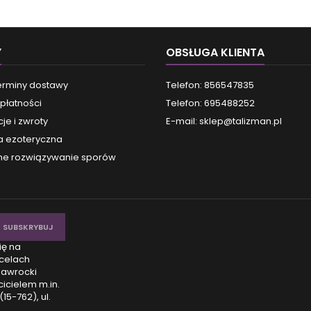
Y
OBSŁUGA KLIENTA
terminy dostawy
Telefon: 856547835
płatności
Telefon: 695488252
je i zwroty
E-mail:
sklep@talizman.pl
a ezoteryczna
e rozwiązywanie sporów
ię na
celach
Nawrocki
icielem m.in.
15-762), ul.