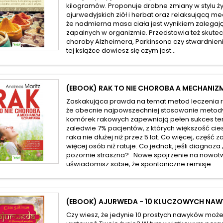
kilogramów. Proponuje drobne zmiany w stylu 
ajurwedyjskich ziół i herbat oraz relaksującą m
że nadmierna masa ciała jest wynikiem zalegają
zapalnych w organizmie. Przedstawia też skute
choroby Alzheimera, Parkinsona czy stwardnieni
tej książce dowiesz się czym jest...
(EBOOK) RAK TO NIE CHOROBA A MECHANIZ
Zaskakująca prawda na temat metod leczenia 
że obecnie najpowszechniej stosowanie metod
komórek rakowych zapewniają pełen sukces te
zaledwie 7% pacjentów, z których większość cie
raka nie dłużej niż przez 5 lat. Co więcej, częś
więcej osób niż ratuje. Co jednak, jeśli diagnoza „
pozornie straszna? Nowe spojrzenie na nowotwor
uświadomisz sobie, że spontaniczne remisje...
(EBOOK) AJURWEDA - 10 KLUCZOWYCH NA
Czy wiesz, że jedynie 10 prostych nawyków może