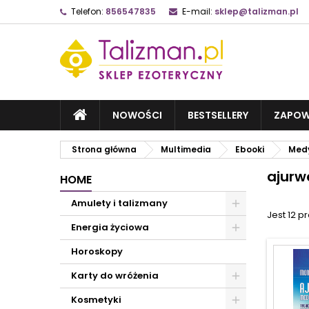
Telefon:
856547835
E-mail:
sklep@talizman.pl
NOWOŚCI
BESTSELLERY
ZAPOW
Strona główna
Multimedia
Ebooki
Med
ajur
HOME
Amulety i talizmany
Jest 12 p
Energia życiowa
Horoskopy
Karty do wróżenia
Kosmetyki