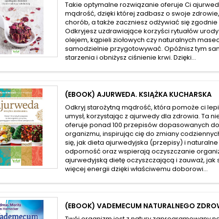
Takie optymalne rozwiązanie oferuje Ci ajurwed
mądrość, dzięki której zadbasz o swoje zdrowie
chorób, a także zaczniesz odżywiać się zgodnie
Odkryjesz uzdrawiające korzyści rytuałów urod
olejem, kąpieli ziołowych czy naturalnych masec
samodzielnie przygotowywać. Opóźnisz tym s
starzenia i obniżysz ciśnienie krwi. Dzięki...
(EBOOK) AJURWEDA. KSIĄŻKA KUCHARSKA
Odkryj starożytną mądrość, która pomoże ci lepi
umysł, korzystając z ajurwedy dla zdrowia. Ta n
oferuje ponad 100 przepisów dopasowanych d
organizmu, inspirując cię do zmiany codzienny
się, jak dieta ajurwedyjska (przepisy) i natural
odporność oraz wspierają oczyszczanie organ
ajurwedyjską dietę oczyszczającą i zauważ, jak
więcej energii dzięki właściwemu doborowi...
(EBOOK) VADEMECUM NATURALNEGO ZDRO
Twój organizm jest z natury zaprogramowany n