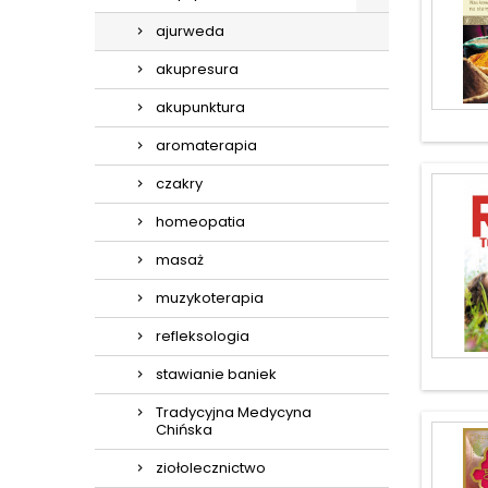
ajurweda
akupresura
akupunktura
aromaterapia
czakry
homeopatia
masaż
muzykoterapia
refleksologia
stawianie baniek
Tradycyjna Medycyna
Chińska
ziołolecznictwo