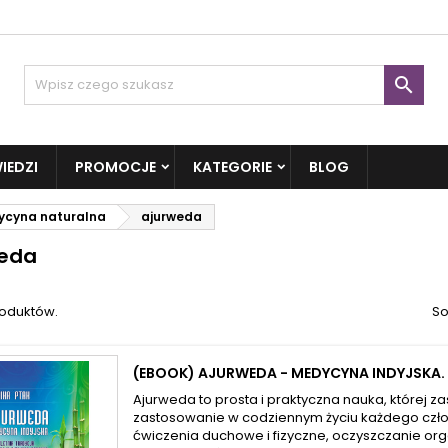

IEDZI
PROMOCJE
KATEGORIE
BLOG
ycyna naturalna
ajurweda
weda
roduktów.
So
(EBOOK) AJURWEDA - MEDYCYNA INDYJSKA.
Ajurweda to prosta i praktyczna nauka, której z
zastosowanie w codziennym życiu każdego czł
ćwiczenia duchowe i fizyczne, oczyszczanie or