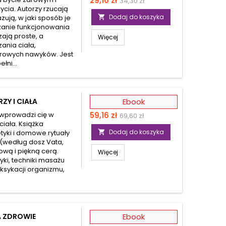
29,16 zł
34,30 zł
życia. Autorzy rzucają
podstawowa
Dodaj do koszyka
zują, w jaki sposób je

anie funkcjonowania
ają proste, a
Więcej
ania ciała,
drowych nawyków. Jest
łni...
Y I CIAŁA
Ebook
Cena
 wprowadzi cię w
59,16 zł
69,60 zł
ciała. Książka
Dodaj do koszyka
yki i domowe rytuały

 (według dosz Vata,
ową i piękną cerą.
Więcej
ki, techniki masażu
oksykacji organizmu,
A ZDROWIE
Ebook