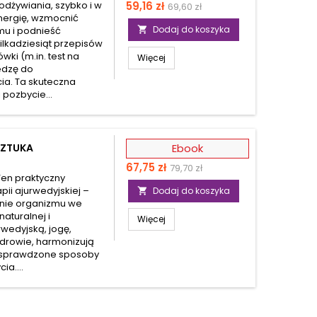
Cena
Cena
odżywiania, szybko i w
59,16 zł
69,60 zł
nergię, wzmocnić
podstawowa
Dodaj do koszyka
mu i podnieść

ilkadziesiąt przepisów
ki (m.in. test na
Więcej
iedzę do
ia. Ta skuteczna
 pozbycie...
SZTUKA
Ebook
Cena
67,75 zł
79,70 zł
 Ten praktyczny
ii ajurwedyjskiej –
Dodaj do koszyka

nie organizmu we
turalnej i
Więcej
rwedyjską, jogę,
zdrowie, harmonizują
z sprawdzone sposoby
ia....