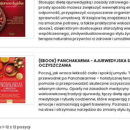
Stosując dietę ajurwedyjską i zasady zdrowego 
prosty sposób możesz zwiększyć wewnętrzną e
odporność, przyspieszyć oczyszczanie organiz
sprawność umysłową. W książce tej znajdziesz k
na smaczne potrawy, a także praktyczne wskazów
dosze), dzięki którym dostosujesz starożytną w
współczesnego, zindywidualizowanego stylu życ
terapia naturalna przywróci ci zdrowie i umożliwi
(EBOOK) PANCHAKARMA - AJURWEDYJSKA 
OCZYSZCZANIA
Poczuj, jak wraca lekkość ciała i spokój umysłu.
przewodnik po Panchakarmie – holistycznej terap
pomoże ci przeprowadzić skuteczne oczyszcza
własnym domu. Oparty na zasadach medycyny na
wielowiekowej tradycji ajurwedy, łączy dietę aju
medytacje i rytuały codzienne, które wspierają 
emocje i wzmacniają ogień trawienny. Poznas
na stres i otrzymasz narzędzia do zmiany stylu życ
1-12 z 12 pozycji