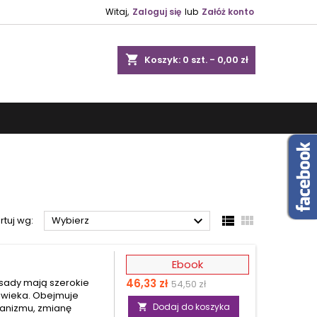
Witaj,
Zaloguj się
lub
Załóż konto
shopping_cart
Koszyk:
0
szt. - 0,00 zł



rtuj wg:
Wybierz
Ebook
Cena
Cena
asady mają szerokie
46,33 zł
54,50 zł
owieka. Obejmuje
podstawowa
Dodaj do koszyka
ganizmu, zmianę
