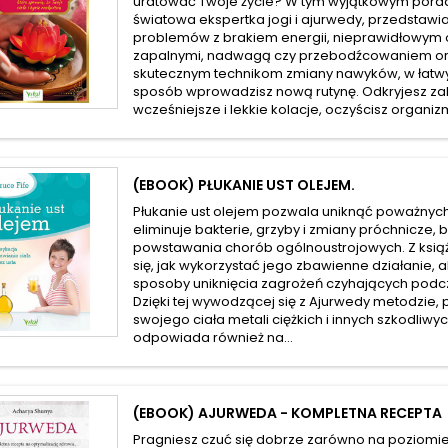
uratować Twoje życie? W tym wyjątkowym porad
światowa ekspertka jogi i ajurwedy, przedstawi
problemów z brakiem energii, nieprawidłowym
zapalnymi, nadwagą czy przebodźcowaniem org
skutecznym technikom zmiany nawyków, w łatwy
sposób wprowadzisz nową rutynę. Odkryjesz za
wcześniejsze i lekkie kolacje, oczyścisz organizm
(EBOOK) PŁUKANIE UST OLEJEM.
Płukanie ust olejem pozwala uniknąć poważnych 
eliminuje bakterie, grzyby i zmiany próchnicze,
powstawania chorób ogólnoustrojowych. Z książk
się, jak wykorzystać jego zbawienne działanie, 
sposoby uniknięcia zagrożeń czyhających podczas
Dzięki tej wywodzącej się z Ajurwedy metodzie, 
swojego ciała metali ciężkich i innych szkodliwy
odpowiada również na...
(EBOOK) AJURWEDA - KOMPLETNA RECEPTA
Pragniesz czuć się dobrze zarówno na poziomie 