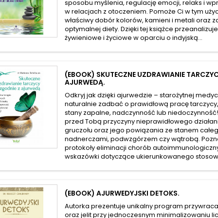
sposobu myślenia, regulację emocji, relaks i w
w relacjach z otoczeniem. Pomoże Ci w tym użyc
właściwy dobór kolorów, kamieni i metali oraz 
optymalnej diety. Dzięki tej książce przeanalizu
żywieniowe i życiowe w oparciu o indyjską...
(EBOOK) SKUTECZNE UZDRAWIANIE TARCZYC
AJURWEDĄ.
Odkryj jak dzięki ajurwedzie – starożytnej medycy
naturalnie zadbać o prawidłową pracę tarczyc
stany zapalne, nadczynność lub niedoczynność!
przed Tobą przyczyny nieprawidłowego działa
gruczołu oraz jego powiązania ze stanem całeg
nadnerczami, podwzgórzem czy wątrobą. Pozn
protokoły eliminacji chorób autoimmunologiczn
wskazówki dotyczące ukierunkowanego stosowani
(EBOOK) AJURWEDYJSKI DETOKS.
Autorka prezentuje unikalny program przywrac
oraz jelit przy jednoczesnym minimalizowaniu l