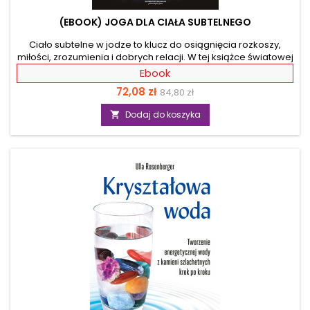
(EBOOK) JOGA DLA CIAŁA SUBTELNEGO
Ciało subtelne w jodze to klucz do osiągnięcia rozkoszy,
miłości, zrozumienia i dobrych relacji. W tej książce światowej
sławy nauczyciel jogi zabierze cię w fascynującą podróż po
Ebook
fizycznej i energetycznej anatomii jogi. Twoimi przystankami
Cena
Cena
72,08 zł
84,80 zł
będą czakry, meridiany, systemy nadi i energia kundalini.
Wszystko to, by dotrzeć do ciała subtelnego. W tej podróży
podstawowa
Dodaj do koszyka

towarzyszyć ci będą asany, dzięki którym dowiesz się, jak
odblokować czakry, uspokajające umysł medytacje, a także
ćwiczenia oddechowe i...