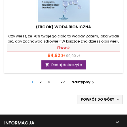
(EBOOK) WODA BIONICZNA
Czy wiesz, że 70% twojego ciała to woda? Zatem, jaką wodę
pić, aby zachować zdrowie? W książce znajdziesz opis wielu
wód, a w szczególności wody bionicznej, wody z lodowca i
Ebook
wody alkalicznej. Ich właściwości mogą przyczynić się do
Cena
Cena
84,92 zł
99,90 zł
pokonania wielu chorób, nawet chorób
autoimmunologicznych. Woda wpływa na oczyszczanie
podstawowa
Dodaj do koszyka

organizmu, odzyskanie odporności i wzmocnienie
organizmu. W książce znajdziesz terapie naturalne z
wykorzystaniem odpowiedniej wody, których efekty mogą
1
cię zaskoczyć. Wodę możesz...
2
3
…
27
Następny

POWRÓT DO GÓRY


INFORMACJA