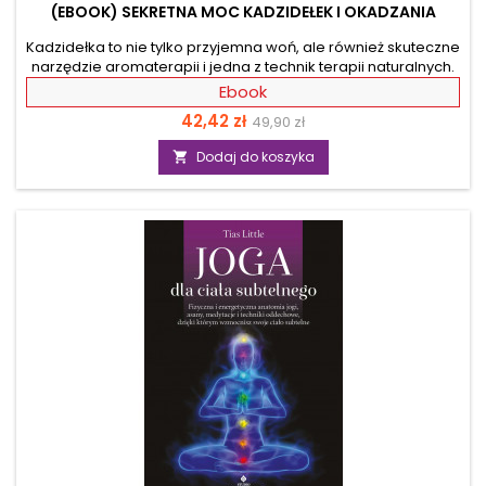
(EBOOK) SEKRETNA MOC KADZIDEŁEK I OKADZANIA
Kadzidełka to nie tylko przyjemna woń, ale również skuteczne
narzędzie aromaterapii i jedna z technik terapii naturalnych.
Wspomagają zdrowie i leczenie wielu chorób. Są
Ebook
doskonałym sposobem na stres i ból głowy. Działają
Cena
Cena
42,42 zł
49,90 zł
relaksująco i antydepresyjnie. Z książki dowiesz się, które
kompozycje z roślin leczniczych używać do okadzania osób
podstawowa
Dodaj do koszyka

oraz pomieszczeń, aby usunąć negatywną energię. Poznasz
mieszanki oparte na ziołolecznictwie i medycynie naturalnej
pomocne do odstraszania komarów i innych...