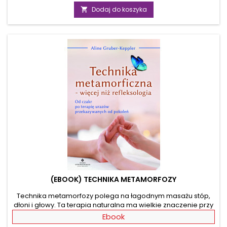
traumatycznych przeżyć w organizmie powstają zakłócenia
podstawowa
Dodaj do koszyka

pracy układu kranialnego, a co za tym idzie blokady
powodujące napięcia mięśni prowadzące do konkretnych
dolegliwości.W publikacji znajdziesz dokładny opis
przeprowadzenia...
(EBOOK) TECHNIKA METAMORFOZY
Technika metamorfozy polega na łagodnym masażu stóp,
dłoni i głowy. Ta terapia naturalna ma wielkie znaczenie przy
uzdrawianiu holistycznym. Poprzez masaż metamorfozy
Ebook
wzmocnisz swoje zdrowie, odbudujesz odporność i