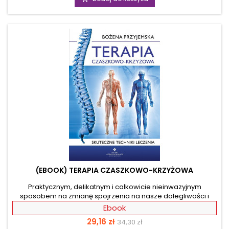
zdradzi o Twoim stanie zdrowia. Ta książka umożliwi Ci
zgłębienie zagadnień takich jak: działanie stresu na Twój
organizm, choroby psychosomatyczne i sposoby
zapobiegania...
(EBOOK) TERAPIA CZASZKOWO-KRZYŻOWA
Praktycznym, delikatnym i całkowicie nieinwazyjnym
sposobem na zmianę spojrzenia na nasze dolegliwości i
poprawę zdrowia jest terapia czaszkowo- -krzyżowa. Ten
Ebook
nowatorski sposób uzdrawiana odkryty przez amerykańskich
Cena
Cena
29,16 zł
34,30 zł
osteopatów zakłada, że pod wpływem urazów, stresów i