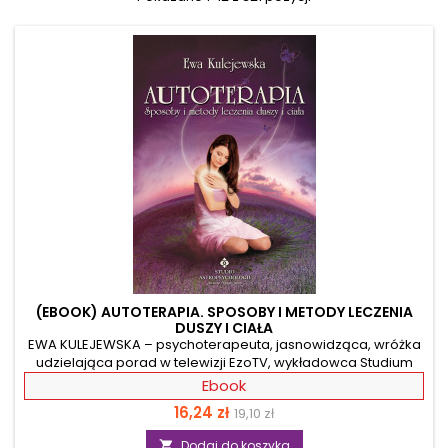
(EBOOK) AUTOTERAPIA. SPOSOBY I METODY LECZENIA
DUSZY I CIAŁA
EWA KULEJEWSKA – psychoterapeuta, jasnowidząca, wróżka
udzielająca porad w telewizji EzoTV, wykładowca Studium
Psychologii Psychotronicznej, autorka książkowych
Ebook
bestsellerów – oferuje Ci zupełnie nowy wymiar
Cena
Cena
16,24 zł
19,10 zł
postrzegania, diagnozowania i leczenia chorób. Pokaż
język, a powiem, co Ci dolega. Już sam wygląd skóry wiele mi
podstawowa
Dodaj do koszyka
