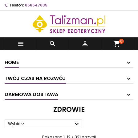
Telefon:
856547835
0



shopping_cart
HOME
TWÓJ CZAS NA ROZWÓJ
DARMOWA DOSTAWA
ZDROWIE

Wybierz
Pokazano 1-12 z 321 pozycji