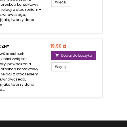
Więcej
 Horoskop kontaktowy
j relacji z otoczeniem -
te;wnawczego,
cji jaką tworzy dana
...
Cena
19,90 zł
CZNY
dw&oacute;ch
Dodaj do koszyka

złości związku
ary, powodzenia
Więcej
 Horoskop kontaktowy
j relacji z otoczeniem -
te;wnawczego,
cji jaką tworzy dana
...