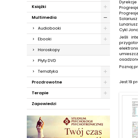
Dyrekcje
Książki
Progresje
Progresje
Multimedia
Solarius
Lunarius
Audiobooki
Cykl Jona
Jeśli i
Ebooki
przygoto
elektron
Horoskopy
umieszc
osadzone
Płyty DVD
Poznaj p
Tematyka
Jest 19 p
Prozdrowotne
Terapie
Zapowiedzi