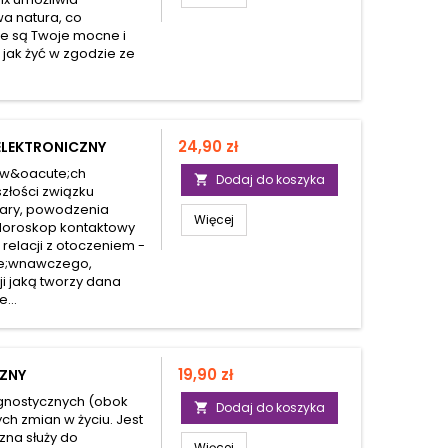
wa natura, co
ie są Twoje mocne i
, jak żyć w zgodzie ze
Cena
24,90 zł
ELEKTRONICZNY
dw&oacute;ch
Dodaj do koszyka

złości związku
ary, powodzenia
Więcej
 Horoskop kontaktowy
j relacji z otoczeniem -
te;wnawczego,
cji jaką tworzy dana
...
Cena
19,90 zł
CZNY
ognostycznych (obok
Dodaj do koszyka

ch zmian w życiu. Jest
zna służy do
Więcej