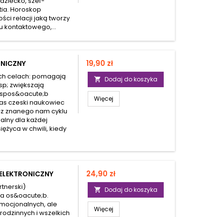
dziecko, szef-
ia. Horoskop
ści relacji jaką tworzy
 kontaktowego,...
Cena
19,90 zł
ONICZNY
ech celach: pomagają
Dodaj do koszyka

sp; zwiększają
 spos&oacute;b
Więcej
nas czeski naukowiec
;cz znanego nam cyklu
alny dla każdej
ężyca w chwili, kiedy
Cena
24,90 zł
LEKTRONICZNY
tnerski)
Dodaj do koszyka

ga os&oacute;b.
emocjonalnych, ale
Więcej
odzinnych i wszelkich