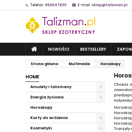
Telefon:
856547835
E-mail:
sklep@talizman.pl
NOWOŚCI
BESTSELLERY
ZAPOW
Strona główna
Multimedia
Horoskopy
Horos
HOME
Chcesz w
Amulety i talizmany
zawodowe
predysp
Energia życiowa
indywidua
Horoskopy
Horoskop
Horoskop
Karty do wróżenia
Horoskop
Horoskop
Kosmetyki
Tranzyty