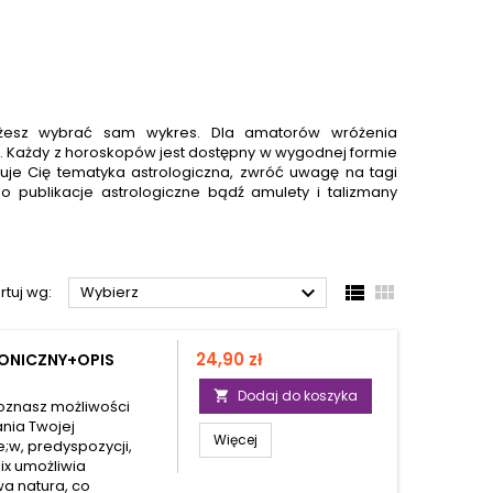
 możesz wybrać sam wykres. Dla amatorów wróżenia
 Każdy z horoskopów jest dostępny w wygodnej formie
suje Cię tematyka astrologiczna, zwróć uwagę na tagi
 po
publikacje astrologiczne
bądź amulety i talizmany



rtuj wg:
Wybierz
Cena
24,90 zł
ONICZNY+OPIS
Dodaj do koszyka

oznasz możliwości
ania Twojej
Więcej
;w, predyspozycji,
ix umożliwia
wa natura, co