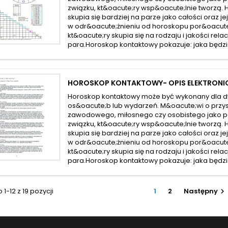
związku, kt&oacute;ry wsp&oacute;lnie tworzą.
skupia się bardziej na parze jako całości oraz je
w odr&oacute;żnieniu od horoskopu por&oacu
kt&oacute;ry skupia się na rodzaju i jakości rela
para.Horoskop kontaktowy pokazuje: jaka będzie
HOROSKOP KONTAKTOWY- OPIS ELEKTRONI
Horoskop kontaktowy może być wykonany dla 
os&oacute;b lub wydarzeń. M&oacute;wi o przys
zawodowego, miłosnego czy osobistego jako p
związku, kt&oacute;ry wsp&oacute;lnie tworzą.
skupia się bardziej na parze jako całości oraz je
w odr&oacute;żnieniu od horoskopu por&oacu
kt&oacute;ry skupia się na rodzaju i jakości rela
para.Horoskop kontaktowy pokazuje: jaka będzie
1-12 z 19 pozycji
1
2
Następny
