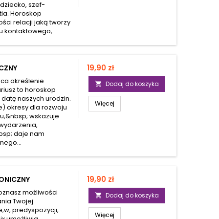
dziecko, szef-
ia. Horoskop
ści relacji jaką tworzy
 kontaktowego,...
Cena
19,90 zł
ICZNY
ąca określenie
Dodaj do koszyka

riusz to horoskop
 datę naszych urodzin.
Więcej
e) okresy dla rozwoju
ku,&nbsp; wskazuje
 wydarzenia,
bsp; daje nam
nego...
Cena
19,90 zł
RONICZNY
oznasz możliwości
Dodaj do koszyka

ania Twojej
;w, predyspozycji,
Więcej
ix umożliwia