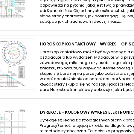
odpowiedzi na pytania: jaka jest Twoja prawdzi
odr&oacute;żnia Cię od innych os&oacute;b, jak
słabe strony charakteru, jak postrzegają Cię inni
sobą, do jakich zachowań i decyzji masz...
HOROSKOP KONTAKTOWY - WYKRES + OPIS 
Horoskop kontaktowy może być wykonany dla 
os&oacute;b lub wydarzeń. M&oacute;wi o przys
zawodowego, miłosnego czy osobistego jako p
związku, kt&oacute;ry wsp&oacute;lnie tworzą.
skupia się bardziej na parze jako całości oraz je
w odr&oacute;żnieniu od horoskopu por&oacu
kt&oacute;ry skupia się na rodzaju i jakości rela
para.Horoskop kontaktowy pokazuje: jaka będzie
DYREKCJE - KOLOROWY WYKRES ELEKTRONI
Dyrekcje są jedną z astrologicznych technik pr
Progresji) umożliwiającą określenie długofalowy
to metoda symboliczna. Ta technika prognostyc