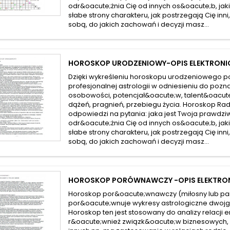
odr&oacute;żnia Cię od innych os&oacute;b, jak
słabe strony charakteru, jak postrzegają Cię inni
sobą, do jakich zachowań i decyzji masz...
HOROSKOP URODZENIOWY-OPIS ELEKTRONI
Dzięki wykreśleniu horoskopu urodzeniowego p
profesjonalnej astrologii w odniesieniu do pozn
osobowości, potencjał&oacute;w, talent&oacute
dążeń, pragnień, przebiegu życia. Horoskop Rad
odpowiedzi na pytania: jaka jest Twoja prawdzi
odr&oacute;żnia Cię od innych os&oacute;b, jak
słabe strony charakteru, jak postrzegają Cię inni
sobą, do jakich zachowań i decyzji masz...
HOROSKOP PORÓWNAWCZY -OPIS ELEKTRO
Horoskop por&oacute;wnawczy (miłosny lub par
por&oacute;wnuje wykresy astrologiczne dwoj
Horoskop ten jest stosowany do analizy relacji 
r&oacute;wnież związk&oacute;w biznesowych, r