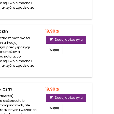
ie są Twoje mocne i
, jak żyć w zgodzie ze
Cena
19,90 zł
CZNY
oznasz możliwości
Dodaj do koszyka

ania Twojej
;w, predyspozycji,
Więcej
ix umożliwia
wa natura, co
ie są Twoje mocne i
, jak żyć w zgodzie ze
Cena
19,90 zł
NICZNY
tnerski)
Dodaj do koszyka

ga os&oacute;b.
emocjonalnych, ale
Więcej
odzinnych i wszelkich