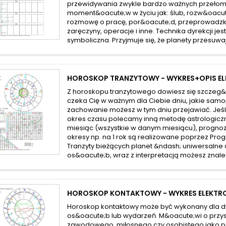
przewidywania zwykle bardzo ważnych przeło
moment&oacute;w w życiu jak: ślub, rozw&oacut
rozmowę o pracę, por&oacute;d, przeprowadzka,
zaręczyny, operacje i inne. Technika dyrekcji jes
symboliczna. Przyjmuje się, że planety przesuwają
HOROSKOP TRANZYTOWY - WYKRES+OPIS E
Z horoskopu tranzytowego dowiesz się szczeg&
czeka Cię w ważnym dla Ciebie dniu, jakie sam
zachowanie możesz w tym dniu przejawiać. Jeśli 
okres czasu polecamy inną metodę astrologiczn
miesiąc (wszystkie w danym miesiącu), prognoz
okresy np. na 1 rok są realizowane poprzez Prog
Tranzyty bieżących planet &ndash; uniwersalne 
os&oacute;b, wraz z interpretacją możesz znaleź
HOROSKOP KONTAKTOWY - WYKRES ELEKTR
Horoskop kontaktowy może być wykonany dla 
os&oacute;b lub wydarzeń. M&oacute;wi o przys
zawodowego, miłosnego czy osobistego jako p