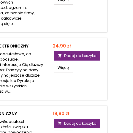
mowych
e;d, egzamin,
 założenie firmy,
t całkowicie
 się o...
Cena
24,90 zł
LEKTRONICZNY
oacute;łowo, co
Dodaj do koszyka

opoczucie,
interesuje Cię dłuższy
Więcej
ą: Tranzyty na dany
y na jeszcze dłuższe
resje lub Dyrekcje.
dla wszystkich
ć w...
Cena
19,90 zł
ONICZNY
dw&oacute;ch
Dodaj do koszyka

złości związku
ary, powodzenia