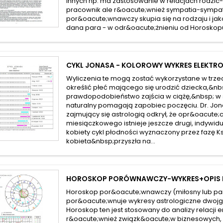
innych np. ma zastosowanie w relacjach rodzic-
pracownik ale r&oacute;wnież sympatia-sympat
por&oacute;wnawczy skupia się na rodzaju i jako
dana para - w odr&oacute;żnieniu od Horoskopu
CYKL JONASA - KOLOROWY WYKRES ELEKTR
Wyliczenia te mogą zostać wykorzystane w trz
określić płeć mającego się urodzić dziecka,&nb
prawdopodobieństwo zajścia w ciążę,&nbsp; w
naturalny pomagają zapobiec poczęciu. Dr. Jo
zajmujący się astrologią odkrył, że opr&oacute
miesiączkowego istnieje jeszcze drugi, indywidu
kobiety cykl płodności wyznaczony przez fazę Ksi
kobieta&nbsp;przyszła na...
HOROSKOP PORÓWNAWCZY-WYKRES+OPIS E
Horoskop por&oacute;wnawczy (miłosny lub par
por&oacute;wnuje wykresy astrologiczne dwoj
Horoskop ten jest stosowany do analizy relacji 
r&oacute;wnież związk&oacute;w biznesowych, r