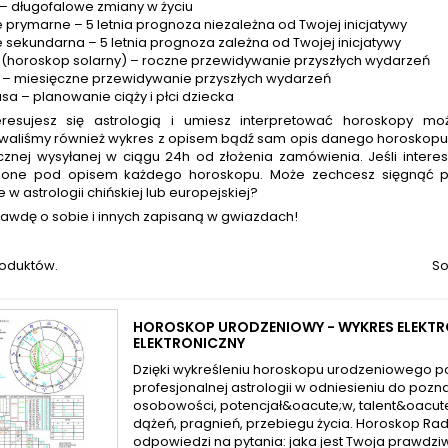
 – długofalowe zmiany w życiu
 prymarne – 5 letnia prognoza niezależna od Twojej inicjatywy
 sekundarna – 5 letnia prognoza zależna od Twojej inicjatywy
z (horoskop solarny) – roczne przewidywanie przyszłych wydarzeń
z – miesięczne przewidywanie przyszłych wydarzeń
sa – planowanie ciąży i płci dziecka
nteresujesz się astrologią i umiesz interpretować horoskopy
waliśmy również wykres z opisem bądź sam opis danego horoskopu.
icznej wysyłanej w ciągu 24h od złożenia zamówienia. Jeśli intere
zone pod opisem każdego horoskopu. Może zechcesz sięgnąć
 w astrologii
chińskiej
lub
europejskiej
?
rawdę o sobie i innych zapisaną w gwiazdach!
roduktów.
So
HOROSKOP URODZENIOWY - WYKRES ELEKTR
ELEKTRONICZNY
Dzięki wykreśleniu horoskopu urodzeniowego p
profesjonalnej astrologii w odniesieniu do pozn
osobowości, potencjał&oacute;w, talent&oacute
dążeń, pragnień, przebiegu życia. Horoskop Rad
odpowiedzi na pytania: jaka jest Twoja prawdzi