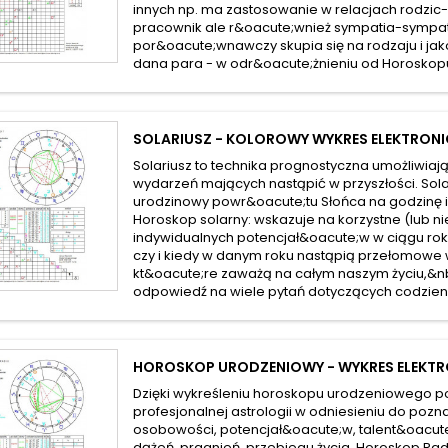
innych np. ma zastosowanie w relacjach rodzic-
pracownik ale r&oacute;wnież sympatia-sympat
por&oacute;wnawczy skupia się na rodzaju i jako
dana para - w odr&oacute;żnieniu od Horoskopu
SOLARIUSZ - KOLOROWY WYKRES ELEKTRON
Solariusz to technika prognostyczna umożliwiaj
wydarzeń mających nastąpić w przyszłości. Sola
urodzinowy powr&oacute;tu Słońca na godzinę i
Horoskop solarny: wskazuje na korzystne (lub ni
indywidualnych potencjał&oacute;w w ciągu ro
czy i kiedy w danym roku nastąpią przełomowe
kt&oacute;re zaważą na całym naszym życiu,&n
odpowiedź na wiele pytań dotyczących codzien
HOROSKOP URODZENIOWY - WYKRES ELEKT
Dzięki wykreśleniu horoskopu urodzeniowego p
profesjonalnej astrologii w odniesieniu do pozn
osobowości, potencjał&oacute;w, talent&oacute
dążeń, pragnień, przebiegu życia. Horoskop Rad