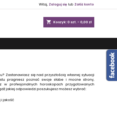
Witaj,
Zaloguj się
lub
Załóż konto
shopping_cart
Koszyk:
0
szt. - 0,00 zł
? Zastanawiasz się nad przyszłością własnej sytuacji
ostu pragniesz poznać swoje słabe i mocne strony,
dz w profesjonalnych horoskopach przygotowanych
bądź jakiej odpowiedzi poszukujesz możesz wybrać:
i jakość