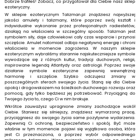
Dobrze trafiłeś! Zobacz, co przygotował dla Ciebie nasz sklep
ezoteryczny.
W sklepie ezoterycznym Talizman.pl znajdziesz najwyższej
jakości amulety i talizmany, które poprzez swój kształt i
indywidualne wykonanie przez profesjonalnych radiestetów,
działają na właściciela w szczególny sposób. Talizman jest
symbolem siły, daje człowiekowi cały czas wsparcie i przynosi
szczęście. Amulet natomiast odbija negatywną energię i chroni
właściciela w momencie zagrożenia. W naszym sklepie
ezoterycznym wybraliśmy starannie najskuteczniejsze symbole
wywodzące się z różnych kultur, tradycji duchowych, religii,
inspirowane legendą Atlantydy oraz astrologii. Poprzez swoje
działanie symbole ezoteryczne zapewnią wewnętrzną
harmonię i szczęście. Szybko odczujesz zmiany w
poszczególnych sferach swojego życia. Staną się dla Ciebie
opoką i drogowskazem na ścieżkach duchowego rozwoju oraz
pomocą, gdy tylko będziesz jej potrzebować. Przyciągną do
Twojego życia to, czego Ci w nim brakuje.
Wkrótce zauważysz upragnione zmiany zachodzące wokół
Ciebie. Staniesz się silniejszy, znajdziesz wymarzoną pracę,
przyciągniesz do swojego życia same pozytywne wydarzenia.
Zapewnią Ci ochronę, bezpieczeństwo i spokój. Być może
właśnie w tym momencie pojawi się wyjątkowa osoba, która
jest Ci przeznaczona, a poprzez wybór odpowiedniego