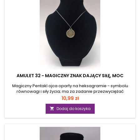
AMULET 32 - MAGICZNY ZNAK DAJĄCY SIŁĘ, MOC
Magiczny Pentakl ojca oparty na heksagramie - symbolu
równowagi i siły życia; ma za zadanie przezwyciężać
wszelkie trudności związane z życiem codziennym, ma dać
Cena
10,99 zł
wsparcie i moc przezwyciężania napotykanych codziennie
problemów. Chroni przed bezsennością, koszmarami
Dodaj do koszyka

sennymi, nawrotami złych snów, lękami i złymi przeczuciami.
Daje siłę, moc i zdecydowanie. Wzmacnia wiarę w siebie i
powodzenie. Materiał: mosiądz Wymiary: 2,5cm x
2,5cmRzemyk w komplecie