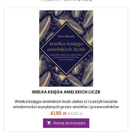
WIELKA KSIĘGA ANIELSKICH LICZB
Wielka księga anielskich liczb ułatwi ci rozszyfrowanie
wiadomości wysyłanych przez aniołów i przewodników
duchowych. Dzięki niej odkryjesz sens liczb anielskich i
Cena
Cena
41,85 zł
64,60 zł
nauczysz się wykorzystać channeling w codziennym życiu.
podstawowa
Oprócz wskazówek interpretacyjnych otrzymasz obszerny
Dodaj do koszyka

indeks liczb anielskich, poczynając od 1, a kończąc na 999.