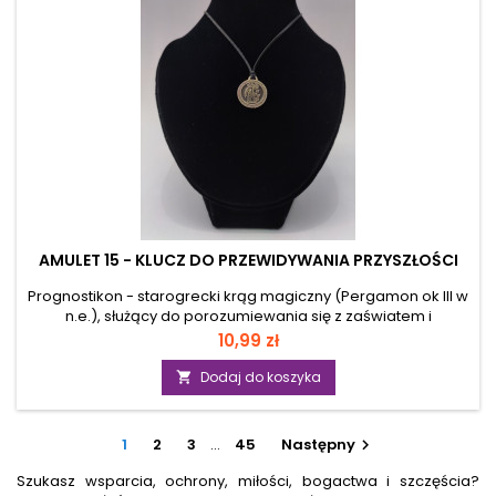
AMULET 15 - KLUCZ DO PRZEWIDYWANIA PRZYSZŁOŚCI
Prognostikon - starogrecki krąg magiczny (Pergamon ok III w
n.e.), służący do porozumiewania się z zaświatem i
przewidywania przyszłości. Przetrwał do dziś wraz z
Cena
10,99 zł
symboliką jako odwieczny wz&oacute;r stoł&oacute;w
wr&oacute;żebnych. Jako talizman służy rozwijaniu
Dodaj do koszyka

podświadomości i intuicji, pomaga wyzwolić w sobie
zdolności nadprzyrodzone i dzięki temu unikać wielu zdarzeń
losowych. Pomaga rozwijać wyobraźnię, poznać samego
1
2
3
…
45
Następny

siebie i odpowiedzieć na wiele pytań. Może przyczynić się do
odkrycia...
Szukasz wsparcia, ochrony, miłości, bogactwa i szczęścia?