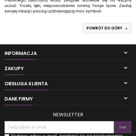
miłosnego talizmanu Wasz związek wzniesie się na wyżyny
uczuć. Troski, lęki, niepowodzenia ominą Twoje życie. Zaufaj
swojej intuicji i poczuj uzdrawiającą moc symboli.
POWRÓT DO GÓRY


INFORMACJA

ZAKUPY

OBSŁUGA KLIENTA

DANE FIRMY
NEWSLETTER