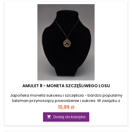
AMULET 8 - MONETA SZCZĘŚLIWEGO LOSU
Japońska moneta sukcesu i szczęścia - bardzo popularny
talizman przynoszący powodzenie i sukces. W związku z
kojarzeniem dobrobytu i powodzenia ze stanem
Cena
10,99 zł
majątkowym najczęściej przypisuje się jej właściwości
pomnażania majątku, wygranych od losu, zdobycia fortuny,
Dodaj do koszyka

szczęśliwego życia. Budowa monety oparta na podłożu
filozoficznym nauk Feng-Shui, służyć ma dawaniu