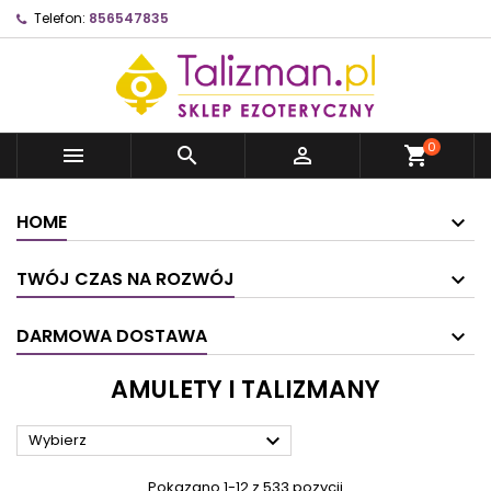
Telefon:
856547835
0



shopping_cart
HOME
TWÓJ CZAS NA ROZWÓJ
DARMOWA DOSTAWA
AMULETY I TALIZMANY

Wybierz
Pokazano 1-12 z 533 pozycji