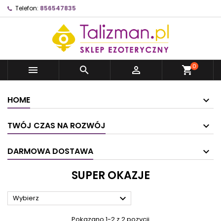
Telefon:
856547835
0



shopping_cart
HOME
TWÓJ CZAS NA ROZWÓJ
DARMOWA DOSTAWA
SUPER OKAZJE

Wybierz
Pokazano 1-2 z 2 pozycji