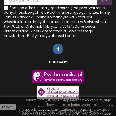
Podając adres e-mail, zgadzasz się na przetwarzanie
danych osobowych w celach marketingowych przez firmę
Janusz Nawrocki Spółka Komandytowa, która jest
właścicielem m.in. tych domen z siedzibą w Białymstoku
(15-762), ul. Antoniuk Fabryczny 55/24. Dane będą
przetwarzane w celu dostarczania Tobie naszego
newslettera.
Polityka prywatności i cookies.
POLECAMY
Informujemy, iż nasz sklep internetowy wykorzystuje
technologię plików cookies a jednocześnie nie zbiera w
zamknij
sposób automatyczny żadnych informacji, z wyjątkiem
© Copyright 2026 Talizman.pl. All Rights Reserved.
informacji zawartych w tych plikach (tzw. „ciasteczkach”).