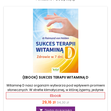
(EBOOK) SUKCES TERAPII WITAMINĄ D
Witaminę D nasz organizm wytwarza pod wpływem promieni
słonecznych. W strefie klimatycznej, w której żyjemy, jedynie
latem możemy naturalnie uzupełnić tę witaminę w
Ebook
organizmie, dlatego wszyscy jesteśmy narażeni na jej
Cena
Cena
29,16 zł
34,30 zł
niedobór. Może się on objawiać chronicznym zmęczeniem,
osłabieniem i bólem głowy. Niedobór utrzymujący się dłuższy
podstawowa
Dodaj do koszyka
