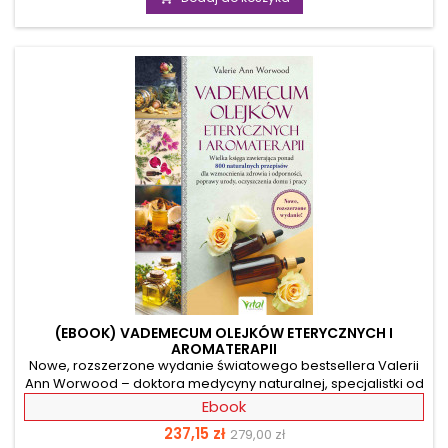
czas, podnosi ryzyko pojawienia się nadciśnienia, cukrzycy,
osteoporozy, a nawet raka. Autor jest lekarzem i podczas
swojej wieloletniej praktyki opracował prostą w...
(EBOOK) VADEMECUM OLEJKÓW ETERYCZNYCH I
AROMATERAPII
Nowe, rozszerzone wydanie światowego bestsellera Valerii
Ann Worwood – doktora medycyny naturalnej, specjalistki od
terapii naturalnych, olejków eterycznych i aromaterapii
Ebook
nareszcie dostępne na rynku! Wykorzystaj jeden z ponad 800
Cena
Cena
237,15 zł
279,00 zł
sprawdzonych przepisów na zdrowie, urodę, pielęgnację