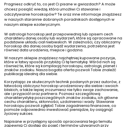
Pragniesz odkryć to, co jest Ci pisane w gwiazdach? A może
chcesz posiąść wiedzę, która umożliwi Ci stawianie i
odczytywanie horoskopów? Te oraz inne informacje znajdziesz
w naszych starannie dobranych poradnikach dostępnych w
naszym sklepie ezoterycznym.
W astrologii
horoskop
jest przepowiednią lub opisem cech
charakteru danej osoby lub wydarzeń, które są opracowane na
podstawie układu ciał niebieskich. W zależności, czy obliczamy
horoskop dla danej osoby bądź wydarzenia, potrzebna jest
również data urodzenia, miejsce i godzina.
W naszym sklepie znajdziesz najchętniej kupowane pozycje,
które w łatwy sposób przybliżą Ci tę tematykę. Wśród nich są
również te, które są kompilacją horoskopu, astrologii, planet i
znaków zodiaku
. Nasza bogata oferta pozwoli Tobie znaleźć
publikację idealną dla siebie.
Korzystając ze skutecznych technik podanych przez autorów, z
łatwością obliczysz horoskop urodzeniowy dla siebie i swoich
bliskich, a także lepiej zrozumiesz nie tylko swoje zachowanie,
ale i przyjaciół oraz partnera. Poznasz szczegółową
charakterystykę poszczególnych znaków zodiaku, ich główne
cechu charakteru, skłonności, uzdolnienia i wady. Stawianie
horoskopu pozwoli zgłębić Tobie zagadnienia finansowe, co
pomoże odpowiednio inwestować
pieniądze
, by osiągnąć
życiowy sukces.
Napisane w przystępny sposób opracowania tego tematu
zapewnią Ci dostęp do pojęć i terminów używanych przy