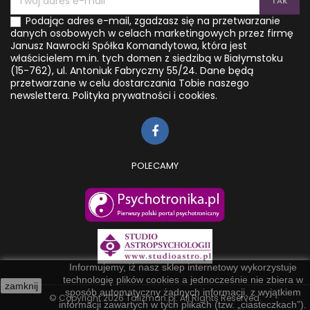
Podając adres e-mail, zgadzasz się na przetwarzanie
danych osobowych w celach marketingowych przez firmę
Janusz Nawrocki Spółka Komandytowa, która jest
właścicielem m.in. tych domen z siedzibą w Białymstoku
(15-762), ul. Antoniuk Fabryczny 55/24. Dane będą
przetwarzane w celu dostarczania Tobie naszego
newslettera.
Polityka prywatności i cookies.
POLECAMY
Informujemy, iż nasz sklep internetowy wykorzystuje
technologię plików cookies a jednocześnie nie zbiera w
zamknij
sposób automatyczny żadnych informacji, z wyjątkiem
© Copyright 2026 Talizman.pl. All Rights Reserved.
informacji zawartych w tych plikach (tzw. „ciasteczkach”).