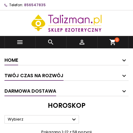
Telefon:
856547835
0



shopping_cart
HOME
TWÓJ CZAS NA ROZWÓJ
DARMOWA DOSTAWA
HOROSKOP

Wybierz
Pokazano 1-12 z 58 pozycji