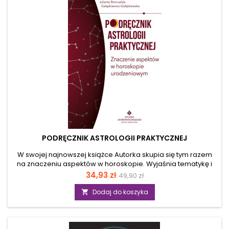
postrzegamy i odczuwamy jego głębię. Autorka prezentuje
w...
PODRĘCZNIK ASTROLOGII PRAKTYCZNEJ
W swojej najnowszej książce Autorka skupia się tym razem
na znaczeniu aspektów w horoskopie. Wyjaśnia tematykę i
funkcje aspektów harmonijnych i nieharmonijnych, aspektów
Cena
Cena
34,93 zł
49,90 zł
separacyjnych i aplikacyjnych, aspektów typu partil/partile,
podstawowa
jak również interpretacje aspektów planet w żywiołach i
Dodaj do koszyka

jakościach. Podpowiada, jak odnaleźć planety oblężone
przez malefiki lub benefiki oraz jak rozróżniać horoskopy
dzienne od nocnych. Uczy obliczania godności
akcydentalnych planet w horoskopie urodzeniowym oraz...