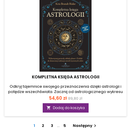
KOMPLETNA KSIĘGA ASTROLOGII
Odkryj tajemnice swojego przeznaczenia dzięki astrologii i
potędze wszechświata. Zacznij od astrologicznego wykresu
urodzeniowego – klucza do zrozumienia swoich talentów,
Cena
Cena
54,60 zł
89,80 zł
wyzwań i życiowego celu. Rozszyfrowując informacje z
podstawowa
horoskopu urodzeniowego, doświadczysz osobistego
Dodaj do koszyka

znaczenia astrologii, co ułatwi jej zrozumienie. Ta kompletna
księga to wprowadzenie do astrologii, skupiające się na
relacjach, karierze i finansach. Zawiera wyjaśnienia
1
2
3
…
5
Następny

znaczenia planet, znaków Zodiaku, domów...