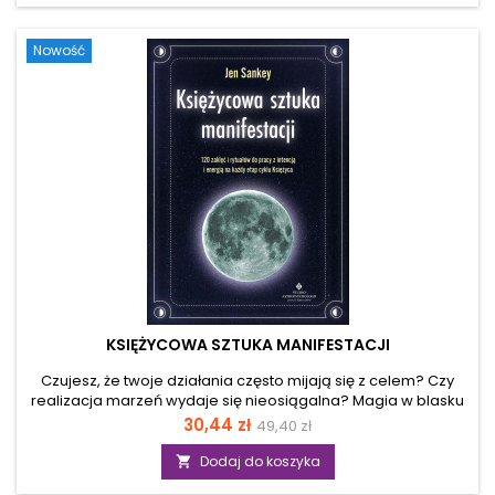
początkujących, jak i zaawansowanych miłośników
astrologii. W poszczególnych rozdziałach uznana
Nowość
astropsycholog omawia esencjalne godności i słabości...
KSIĘŻYCOWA SZTUKA MANIFESTACJI
Czujesz, że twoje działania często mijają się z celem? Czy
realizacja marzeń wydaje się nieosiągalna? Magia w blasku
księżyca to rozwiązanie twoich problemów. Zamiast walczyć
Cena
Cena
30,44 zł
49,40 zł
z losem, nauczy się płynąć z prądem lunarnych cykli,
podstawowa
wykorzystując potęgę nowiu do zasiewania intencji, a
Dodaj do koszyka

energię pełni do ich finalizacji. To książka dla każdego, kto