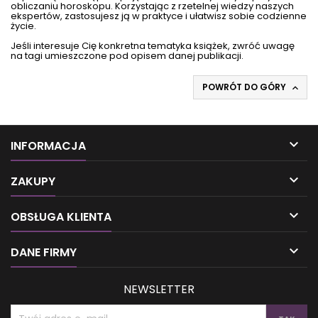
obliczaniu horoskopu. Korzystając z rzetelnej wiedzy naszych
ekspertów, zastosujesz ją w praktyce i ułatwisz sobie codzienne
życie.
Jeśli interesuje Cię konkretna tematyka książek, zwróć uwagę
na tagi umieszczone pod opisem danej publikacji.
POWRÓT DO GÓRY


INFORMACJA

ZAKUPY

OBSŁUGA KLIENTA

DANE FIRMY
NEWSLETTER