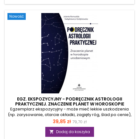
relacje, pożądanie i poczucie własnej wartości oraz jak
odczytać własny potencjał relacyjny. Autorka wyjaśnia, jak
interpretować Wenus, Marsa oraz kluczowe domy relacji, by
Nowość
lepiej poznać swój sposób kochania, budowania bliskości i...
EGZ. EKSPOZYCYJNY - PODRĘCZNIK ASTROLOGII
PRAKTYCZNEJ. ZNACZENIE PLANET W HOROSKOPIE
URODZENIOWYM
Egzemplarz ekspozycyjny - może mieć lekkie uszkodzenia
(np. zarysowanie, otarcie okładki, zagięty róg, ślad po cenie),
ale merytorycznie jest pełnowartościowy. Autorka dzieli się
Cena
Cena
39,85 zł
79,70 zł
swoim ponad dwudziestoletnim doświadczeniem w
podstawowa
dziedzinie astrologii urodzeniowej. Prezentowany podręcznik
Dodaj do koszyka

zawiera esencję wiedzy niezbędnej zarówno dla