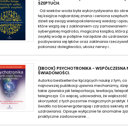
SZEPTUCH.
Od wieków woda była wykorzystywana do okreś
tej książce najbardziej znana i ceniona szeptuc
dzieli się swoją wielopokoleniową wiedzą i opisu
które wiążą się z zaklinaniem czy zamawianiem
syberyjskiej mądrości, magiczna książka, która
zwykłą wodę w potężne narzędzie do uzdrawiani
pozbywania się lęków oraz zaklinania rzeczywist
pokonasz dolegliwości, ukoisz nerwy i...
(EBOOK) PSYCHOTRONIKA - WSPÓŁCZESNA 
ŚWIADOMOŚCI.
Autorka bestsellerów łączących naukę z tym, co 
najnowszej publikacji ujawnia mechanizmy, dzię
takie zjawiska jak teleportacja, lewitacja, telepa
telegnozja. Co więcej, udowadnia, że większość l
skorzystać z tych pozornie magicznych praktyk
światło na bioenergoterapię i zdradza sekrety 
uzdrawiania. Opisuje wyłącznie te anomalne zja
praktyczne zastosowanie....