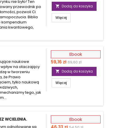
 rynku nie było! Ten
podstawowa
Dodaj do koszyka
strowany przewodnik po

domości, pozwoli Ci
amopoczucia. Biblia
Więcej
zne kompendium
wiania kwantowego,
Ebook
Cena
Cena
ytujące naukowe
59,16 zł
69,60 zł
 wpływ na otaczający
podstawowa
Dodaj do koszyka
edzę w tworzeniu

a, że Prawo
jęciem, tylko naukową
Więcej
awdziwych,
łe mechanizmy tego, jak
m...
Z WCIELENIA.
Ebook
Cena
Cena
tórym odnotowane są
46,33 zł
54,50 zł