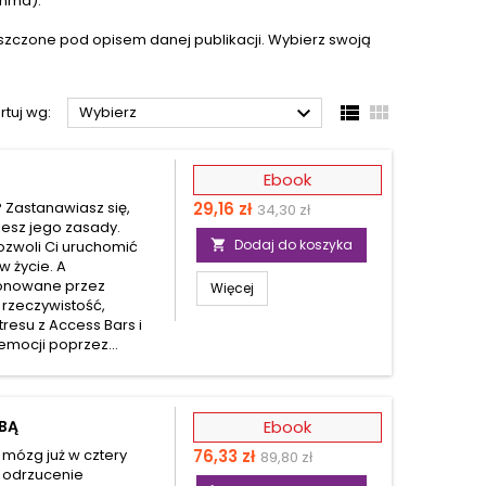
ahma).
szczone pod opisem danej publikacji. Wybierz swoją



rtuj wg:
Wybierz
Ebook
Cena
Cena
 Zastanawiasz się,
29,16 zł
34,30 zł
iesz jego zasady.
podstawowa
Dodaj do koszyka
ozwoli Ci uruchomić

w życie. A
ponowane przez
Więcej
 rzeczywistość,
resu z Access Bars i
mocji poprzez...
OBĄ
Ebook
Cena
Cena
 mózg już w cztery
76,33 zł
89,80 zł
e odrzucenie
podstawowa