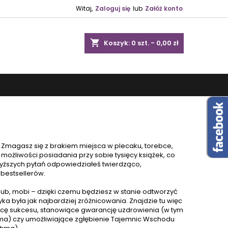
Witaj,
Zaloguj się
lub
Załóż konto
shopping_cart
Koszyk:
0
szt. - 0,00 zł
 Zmagasz się z brakiem miejsca w plecaku, torebce,
ożliwości posiadania przy sobie tysięcy książek, co
wyższych pytań odpowiedziałeś twierdząco,
 bestsellerów
.
ub, mobi – dzięki czemu będziesz w stanie odtworzyć
tyka była jak najbardziej zróżnicowania. Znajdzie tu więc
icę
sukcesu
, stanowiące gwarancję
uzdrowienia
(w tym
ama) czy umożliwiające zgłębienie
Tajemnic Wschodu