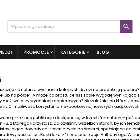

IEDZI
PROMOCJE
KATEGORIE
BLOG
i
szczędzić naturze wycinania kolejnych drzew na produkcję papieru?
 lub na półce? A może po prostu cenisz sobie wygodę wynikającą z m
by możliwe przy wydaniach papierowych? Niezależnie, na które z po
my Ci możliwość korzystania z e-booków najnowszych
książkowych
wane przez nas publikacje dostępne są w trzech formatach – pdf, ep
tniku, z którego korzystasz. Dołożyliśmy wszelkich starań, by ich tema
edstawiające dowody na istnienie
życia po śmierci
, spełniające obietn
odowy bestseller „Boski lekarz” i inne publikacje Anthony'ego Willi