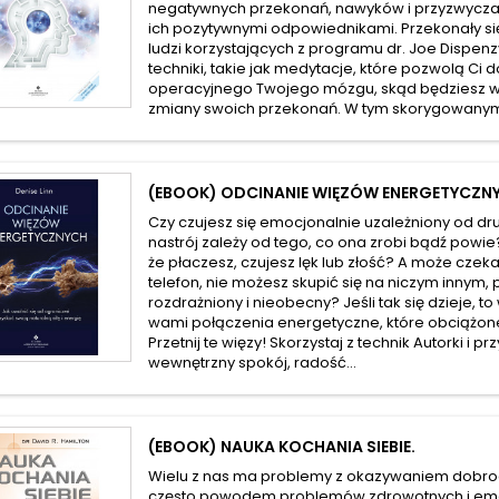
negatywnych przekonań, nawyków i przyzwyczaj
ich pozytywnymi odpowiednikami. Przekonały się
ludzi korzystających z programu dr. Joe Dispen
techniki, takie jak medytacje, które pozwolą Ci 
operacyjnego Twojego mózgu, skąd będziesz w
zmiany swoich przekonań. W tym skorygowanym
(EBOOK) ODCINANIE WIĘZÓW ENERGETYCZN
Czy czujesz się emocjonalnie uzależniony od dru
nastrój zależy od tego, co ona zrobi bądź powie
że płaczesz, czujesz lęk lub złość? A może czeka
telefon, nie możesz skupić się na niczym innym, 
rozdrażniony i nieobecny? Jeśli tak się dzieje, t
wami połączenia energetyczne, które obciążon
Przetnij te więzy! Skorzystaj z technik Autorki i p
wewnętrzny spokój, radość...
(EBOOK) NAUKA KOCHANIA SIEBIE.
Wielu z nas ma problemy z okazywaniem dobroci 
często powodem problemów zdrowotnych i emo