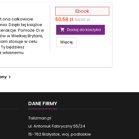
Ebook
Cena
Cena
t ona całkowicie
50,58 zł
59,50 zł
ia. Dzięki tej książce
podstawowa
Dodaj do koszyka
terakcje. Pomoże Ci w

w w Wielkiej Brytanii,
sam stosuje w celu
Więcej
 Ty będziesz
sz własnemu
.
pny

DANE FIRMY
Talizman.pl
ul. Antoniuk Fabryczny 55/24
15-762 Białystok, woj. podlaskie