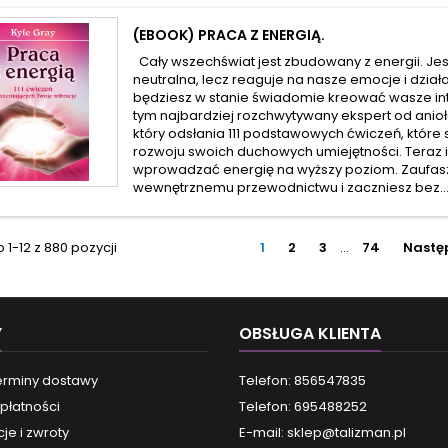
(EBOOK) PRACA Z ENERGIĄ.
Cały wszechświat jest zbudowany z energii. Jes
neutralna, lecz reaguje na nasze emocje i działan
będziesz w stanie świadomie kreować wasze in
tym najbardziej rozchwytywany ekspert od aniołó
który odsłania 111 podstawowych ćwiczeń, które 
rozwoju swoich duchowych umiejętności. Teraz i
wprowadzać energię na wyższy poziom. Zaufa
wewnętrznemu przewodnictwu i zaczniesz bez..
1-12 z 880 pozycji
1
2
3
…
74
Nastę
Y
OBSŁUGA KLIENTA
terminy dostawy
Telefon: 856547835
płatności
Telefon: 695488252
je i zwroty
E-mail:
sklep@talizman.pl