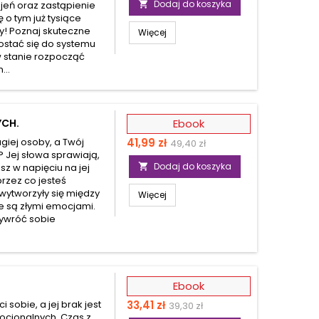
Dodaj do koszyka
eń oraz zastąpienie

 o tym już tysiące
zy! Poznaj skuteczne
Więcej
dostać się do systemu
 stanie rozpocząć
...
YCH.
Ebook
Cena
Cena
giej osoby, a Twój
41,99 zł
49,40 zł
? Jej słowa sprawiają,
podstawowa
Dodaj do koszyka
sz w napięciu na jej

przez co jesteś
o wytworzyły się między
Więcej
e są złymi emocjami.
rzywróć sobie
Ebook
Cena
Cena
sobie, a jej brak jest
33,41 zł
39,30 zł
cjonalnych. Czas z