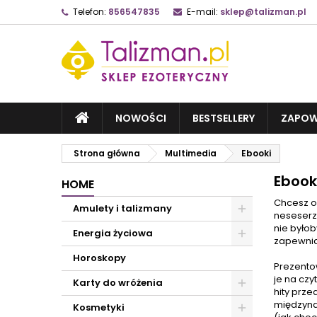
Telefon:
856547835
E-mail:
sklep@talizman.pl
NOWOŚCI
BESTSELLERY
ZAPOW
Strona główna
Multimedia
Ebooki
Ebook
HOME
Chcesz o
Amulety i talizmany
neseserze
nie było
Energia życiowa
zapewnia
Horoskopy
Prezento
je na czy
Karty do wróżenia
hity prz
międzynar
Kosmetyki