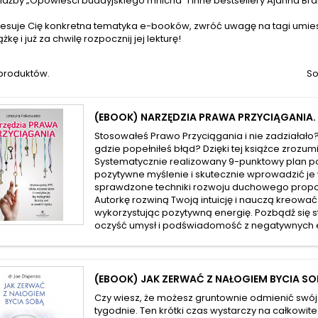
iażby „Opowieści buddyjskiego mnicha” i inne bestsellery Ajahna Br
teresuje Cię konkretna tematyka e-booków, zwróć uwagę na tagi umie
kę i już za chwilę rozpocznij jej lekturę!
 produktów.
So
(EBOOK) NARZĘDZIA PRAWA PRZYCIĄGANIA.
Stosowałeś Prawo Przyciągania i nie zadziałało?
gdzie popełniłeś błąd? Dzięki tej książce zrozum
Systematycznie realizowany 9-punktowy plan p
pozytywne myślenie i skutecznie wprowadzić je 
sprawdzone techniki rozwoju duchowego pro
Autorkę rozwiną Twoją intuicję i nauczą kreować
wykorzystując pozytywną energię. Pozbądź się st
oczyść umysł i podświadomość z negatywnych e
(EBOOK) JAK ZERWAĆ Z NAŁOGIEM BYCIA S
Czy wiesz, że możesz gruntownie odmienić swój
tygodnie. Ten krótki czas wystarczy na całkowit