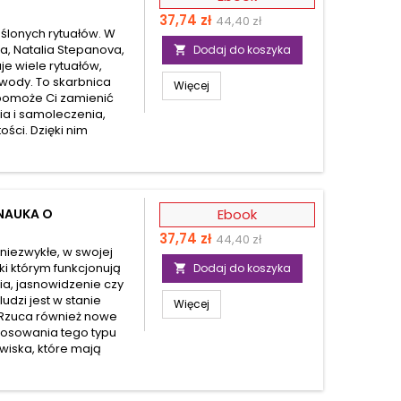
Cena
Cena
37,74 zł
44,40 zł
lonych rytuałów. W
podstawowa
ha, Natalia Stepanova,
Dodaj do koszyka

je wiele rytuałów,
 wody. To skarbnica
Więcej
 pomoże Ci zamienić
a i samoleczenia,
ości. Dzięki nim
NAUKA O
Ebook
Cena
Cena
37,74 zł
44,40 zł
niezwykłe, w swojej
podstawowa
ki którym funkcjonują
Dodaj do koszyka

tia, jasnowidzenie czy
udzi jest w stanie
Więcej
. Rzuca również nowe
stosowania tego typu
wiska, które mają