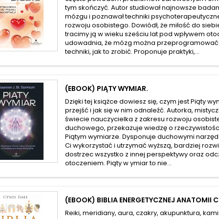
tym skończyć. Autor studiował najnowsze badan
mózgu i poznawał techniki psychoterapeutyczn
rozwoju osobistego. Dowiódł, że miłość do sie
tracimy ją w wieku sześciu lat pod wpływem oto
udowadnia, że mózg można przeprogramować i
techniki, jak to zrobić. Proponuje praktyki,...
(EBOOK) PIĄTY WYMIAR.
Dzięki tej książce dowiesz się, czym jest Piąty wy
przejść i jak się w nim odnaleźć. Autorka, misty
świecie nauczycielka z zakresu rozwoju osobis
duchowego, przekazuje wiedzę o rzeczywistości,
Piątym wymiarze. Dysponuje duchowymi narzęd
Ci wykorzystać i utrzymać wyższą, bardziej rozw
dostrzec wszystko z innej perspektywy oraz od
otoczeniem. Piąty w ymiar to nie...
(EBOOK) BIBLIA ENERGETYCZNEJ ANATOMII 
Reiki, meridiany, aura, czakry, akupunktura, kam