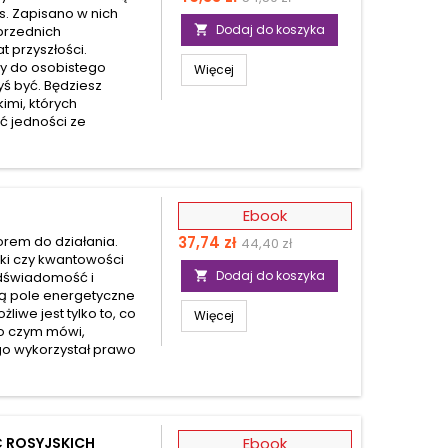
s. Zapisano w nich
podstawowa
Dodaj do koszyka
przednich

t przyszłości.
y do osobistego
Więcej
yś być. Będziesz
imi, których
ć jedności ze
Ebook
Cena
Cena
orem do działania.
37,74 zł
44,40 zł
ki czy kwantowości
podstawowa
Dodaj do koszyka
podświadomość i

ją pole energetyczne
iwe jest tylko to, co
Więcej
 o czym mówi,
go wykorzystał prawo
Ć ROSYJSKICH
Ebook