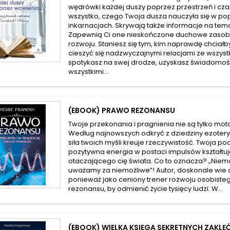
wędrówki każdej duszy poprzez przestrzeń i cza
wszystko, czego Twoja dusza nauczyła się w po
inkarnacjach. Skrywają także informacje na tema
Zapewnią Ci one nieskończone duchowe zasob
rozwoju. Staniesz się tym, kim naprawdę chciałb
cieszyć się nadzwyczajnymi relacjami ze wszystk
spotykasz na swej drodze, uzyskasz świadomoś
wszystkimi...
(EBOOK) PRAWO REZONANSU
Twoje przekonania i pragnienia nie są tylko mot
Według najnowszych odkryć z dziedziny ezotery
siła twoich myśli kreuje rzeczywistość. Twoja 
pozytywna energia w postaci impulsów kształtu
otaczającego cię świata. Co to oznacza? „Niemożl
uważamy za niemożliwe”! Autor, doskonale wie
ponieważ jako ceniony trener rozwoju osobiste
rezonansu, by odmienić życie tysięcy ludzi. W...
(EBOOK) WIELKA KSIĘGA SEKRETNYCH ZAKLĘ