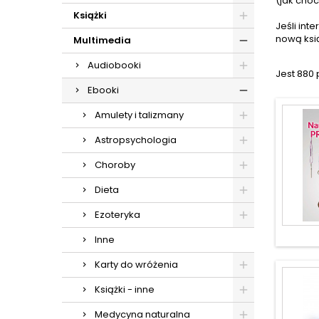
(jak choc
Książki
Jeśli in
nową książ
Multimedia
Audiobooki
Jest 880
Ebooki
Amulety i talizmany
Astropsychologia
Choroby
Dieta
Ezoteryka
Inne
Karty do wróżenia
Książki - inne
Medycyna naturalna