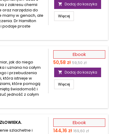
podstawowa
Dodaj do koszyka
ia z zakresu chemii

e oraz narzędzia do
bie mamy w genach, ale
Więcej
czenia. Dr Hamilton
 podaje proste
Ebook
Cena
Cena
miar, jak do niego
50,58 zł
59,50 zł
czka i uznana na całym
podstawowa
Dodaj do koszyka
tego i przebudzenia

 która istnieje w
ziami, które pomogą
Więcej
iniętą świadomość i
czuć jedność z całym
CZŁOWIEKA.
Ebook
Cena
Cena
ienie szlachetne i
144,16 zł
169,60 zł