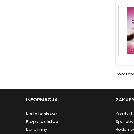
Pokazano 
INFORMACJA
ZAKUP
Konta bankowe
Koszty i 
Bezpieczeństwo
Sposoby 
Dane firmy
Reklamac