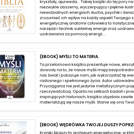
kryształy, ajurweda… Takiej książki do tej pory na
niezwykle obszerny, wyczerpujący i pięknie ilu
niewidzialnych energiach ducha, psychiki i świa
zrozumieć ich wpływ na każdy aspekt Twojego s
energetycznej anatomii człowieka to holistyc
narzędzi i technik subtelnej energii oraz uzdra
uzdrawiania za pomocą energii....
(EBOOK) MYŚLI TO MATERIA.
Ta przełomowa książka prezentuje nowe, eksc
dowody na to, że nasze myśli mają bezpośredni
nas świat i pokazuje nam, jak wykorzystać tę wi
radosnego i spełnionego życia. Autor udowadni
Przyciągania nie jest jedynie metafizycznym po
rzeczywistością. Oparta na setkach badań i pr
inspirujących historiach, książka objaśnia zawi
materializują się nasze myśli. Stanie się ona Twoi
(EBOOK) WĘDRÓWKA TWOJEJ DUSZY POPRZE
Kroniki Akaszy to archiwum energetyczne, w k