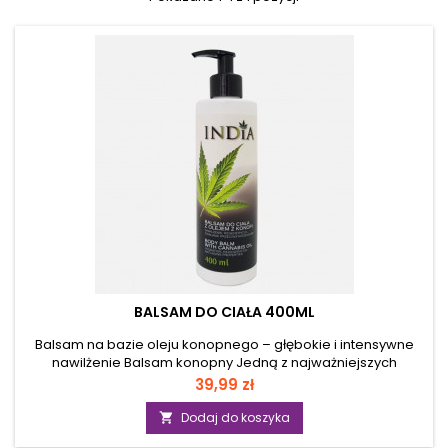
BALSAM DO CIAŁA 400ML
Balsam na bazie oleju konopnego – głębokie i intensywne
nawilżenie Balsam konopny Jedną z najważniejszych
właściwości oleju konopnego jest głębokie i intensywne
Cena
39,99 zł
nawilżenie. Zawarty w balsamie do ciała INDIA olej konopny
sprawia, że produkt nadaje się do codziennej pielęgnacji
Dodaj do koszyka

każdego typu skóry, a w szczególności suchej. Balsam z