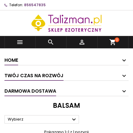
Telefon:
856547835
0



shopping_cart
HOME
TWÓJ CZAS NA ROZWÓJ
DARMOWA DOSTAWA
BALSAM

Wybierz
Pokazano 1-1 z 1 pozycji