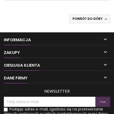
olejem konopnym na suchą skórę Olej konopny wzbogaca
skórę o niezbędne składniki odżywcze, zwiększając
odporność naskórka na szkodliwe działanie czynników...
POWRÓT DO GÓRY


INFORMACJA

ZAKUPY

OBSŁUGA KLIENTA

DANE FIRMY
NEWSLETTER
Podając adres e-mail, zgadzasz się na przetwarzanie
danych osobowych w celach marketingowych przez firmę