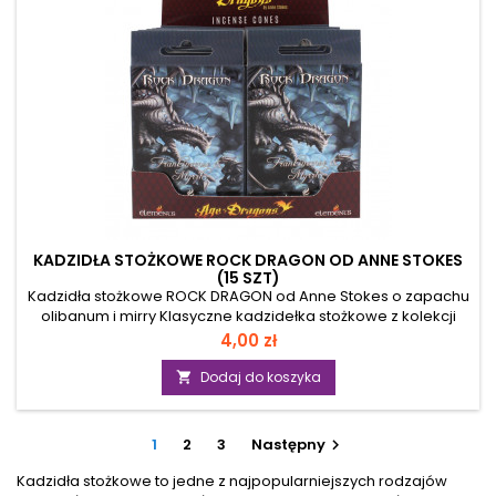
KADZIDŁA STOŻKOWE ROCK DRAGON OD ANNE STOKES
(15 SZT)
Kadzidła stożkowe ROCK DRAGON od Anne Stokes o zapachu
olibanum i mirry Klasyczne kadzidełka stożkowe z kolekcji
"Age of Dragons" Anne Stokes. Każde opakowanie zawiera 15
Cena
4,00 zł
kadzidełek oraz metalową podstawkę. Parametry:
przeznaczenie - do palenia w klasycznych kadzielniczkach
Dodaj do koszyka

forma kadzideł - stożki wymiary stożka - wysokość 3 cm /
średnica 1,3 cm ilość w opakowaniu - 15 sztuk Sposób użycia:
Podczas palenia należy zachować...
1
2
3
Następny

Kadzidła stożkowe to jedne z najpopularniejszych rodzajów