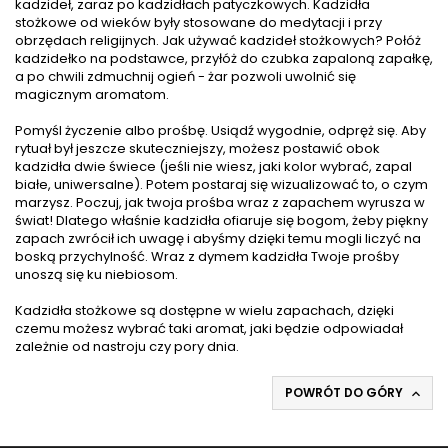
kadzideł, zaraz po kadzidłach patyczkowych. Kadzidła
stożkowe od wieków były stosowane do medytacji i przy
obrzędach religijnych. Jak używać kadzideł stożkowych? Połóż
kadzidełko na podstawce, przyłóż do czubka zapaloną zapałkę,
a po chwili zdmuchnij ogień - żar pozwoli uwolnić się
magicznym aromatom.
Pomyśl życzenie albo prośbę. Usiądź wygodnie, odpręż się. Aby
rytuał był jeszcze skuteczniejszy, możesz postawić obok
kadzidła dwie świece (jeśli nie wiesz, jaki kolor wybrać, zapal
białe, uniwersalne). Potem postaraj się wizualizować to, o czym
marzysz. Poczuj, jak twoja prośba wraz z zapachem wyrusza w
świat! Dlatego właśnie kadzidła ofiaruje się bogom, żeby piękny
zapach zwrócił ich uwagę i abyśmy dzięki temu mogli liczyć na
boską przychylność. Wraz z dymem kadzidła Twoje prośby
unoszą się ku niebiosom.
Kadzidła stożkowe są dostępne w wielu zapachach, dzięki
czemu możesz wybrać taki aromat, jaki będzie odpowiadał
zależnie od nastroju czy pory dnia.
POWRÓT DO GÓRY
