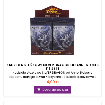
Firma Goloka od ponad 16 lat tworzy wysokiej jakości...
KADZIDŁA STOŻKOWE SILVER DRAGON OD ANNE STOKES
(15 SZT)
Kadzidła stożkowe SILVER DRAGON od Anne Stokes o
zapachu białego piżma Klasyczne kadzidełka stożkowe z
kolekcji "Age of Dragons" Anne Stokes. Każde opakowanie
Cena
4,00 zł
zawiera 15 kadzidełek oraz metalową podstawkę. Parametry:
przeznaczenie - do palenia w klasycznych kadzielniczkach
Dodaj do koszyka

forma kadzideł - stożki wymiary - wysokość 3 cm / średnica
1,3 cm ilość w opakowaniu - 15 sztuk Sposób użycia: Podczas
palenia należy zachować...