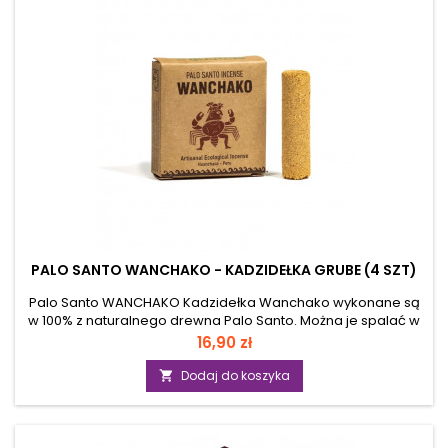
PALO SANTO WANCHAKO - KADZIDEŁKA GRUBE (4 SZT)
Palo Santo WANCHAKO Kadzidełka Wanchako wykonane są
w 100% z naturalnego drewna Palo Santo. Można je spalać w
muszli, sproszkować i spalić na węglu drzewnym lub palić jak
Cena
16,90 zł
zwykłe kadzidełko. Uwaga: Kadzidełka są kadzielniczki czy
muszli! Widoczne na zdjęciu przedstawiają zastosowanie
Dodaj do koszyka

produktu, lecz nie są częścią oferty. Parametry: forma
kadzidła: sprasowany walec parametry: 5 x 1,5 cm (wysokość
/ średnica) czas spalania: ± 25-30 min. składniki: Bursera...