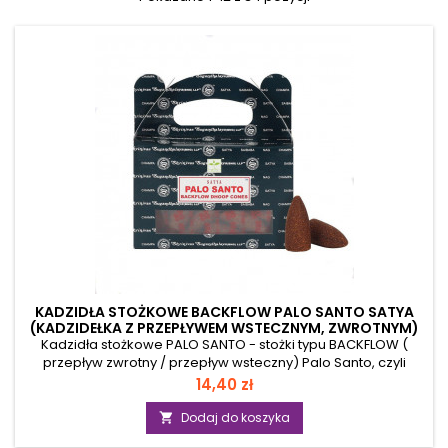
KADZIDŁA STOŻKOWE BACKFLOW PALO SANTO SATYA
(KADZIDEŁKA Z PRZEPŁYWEM WSTECZNYM, ZWROTNYM)
Kadzidła stożkowe PALO SANTO - stożki typu BACKFLOW (
przepływ zwrotny / przepływ wsteczny) Palo Santo, czyli
Święte Drzewo, jest rośliną pochodzenia tropikalnego, którą
Cena
14,40 zł
od lat wykorzystuje się do produkcji kadzidełek, olejków
eterycznych, wywarów, naparów itd. Charakteryzuje się
Dodaj do koszyka

znakomitymi właściwościami antyseptycznymi i