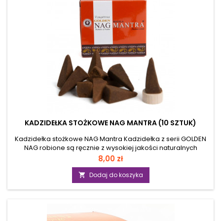
KADZIDEŁKA STOŻKOWE NAG MANTRA (10 SZTUK)
Kadzidełka stożkowe NAG Mantra Kadzidełka z serii GOLDEN
NAG robione są ręcznie z wysokiej jakości naturalnych
składników (zioła, żywice, olejki, kwiaty). Przeznaczone są do
Cena
8,00 zł
codziennego użytku oraz do medytacji... Parametry: forma
kadzidełka: klasyczne stożki wymiary stożka: 3 x 1,5 cm czas
Dodaj do koszyka

spalania: ok. 30 minut ilość w opakowaniu: 10 kadzidełek
stożkowych + ceramiczna podstawka wymiary opakowania:
6,5 x 6 x 2,2 cm producent: VIJAYSHREE Fragrance, Indie...