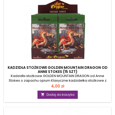
KADZIDŁA STOŻKOWE GOLDEN MOUNTAIN DRAGON OD
ANNE STOKES (15 SZT)
Kadzidła stożkowe GOLDEN MOUNTAIN DRAGON od Anne
Stokes o zapachu opium Klasyczne kadzidełka stożkowe z
kolekcji "Age of Dragons" Anne Stokes. Każde opakowanie
Cena
4,00 zł
zawiera 15 kadzidełek oraz metalową podstawkę. Parametry:
przeznaczenie - do palenia w klasycznych kadzielniczkach
Dodaj do koszyka

forma kadzideł - stożki wymiary stożka - wysokość 3 cm /
średnica 1,3 cm ilość w opakowaniu - 15 sztuk Sposób użycia:
Podczas palenia należy zachować...