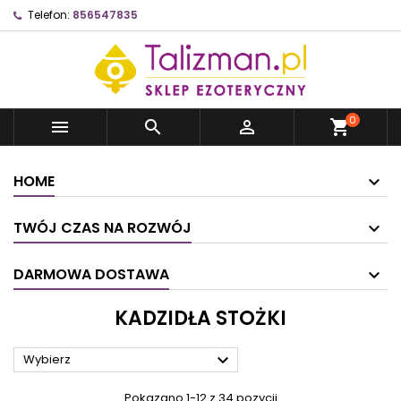
Telefon:
856547835
0



shopping_cart
HOME
TWÓJ CZAS NA ROZWÓJ
DARMOWA DOSTAWA
KADZIDŁA STOŻKI

Wybierz
Pokazano 1-12 z 34 pozycji