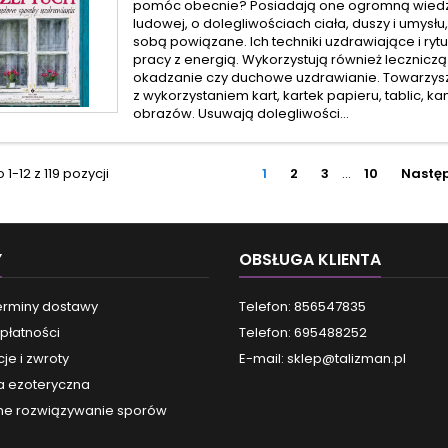
pomóc obecnie? Posiadają one ogromną wied
ludowej, o dolegliwościach ciała, duszy i umysłu,
sobą powiązane. Ich techniki uzdrawiające i rytu
pracy z energią. Wykorzystują również leczniczą
okadzanie czy duchowe uzdrawianie. Towarzysz
z wykorzystaniem kart, kartek papieru, tablic, ka
obrazów. Usuwają dolegliwości...
1-12 z 119 pozycji
1
2
3
…
10
Nastę
Y
OBSŁUGA KLIENTA
terminy dostawy
Telefon: 856547835
płatności
Telefon: 695488252
je i zwroty
E-mail:
sklep@talizman.pl
a ezoteryczna
e rozwiązywanie sporów