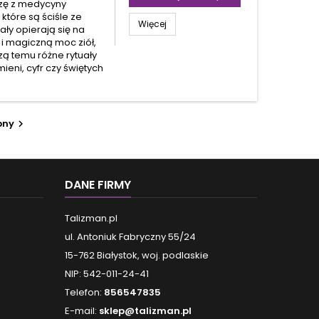
zę z medycyny
 które są ściśle ze
Więcej
ały opierają się na
 i magiczną moc ziół,
ą temu różne rytuały
mieni, cyfr czy świętych
pny

DANE FIRMY
Talizman.pl
ul. Antoniuk Fabryczny 55/24
15-762 Białystok, woj. podlaskie
NIP: 542-011-24-41
Telefon:
856547835
E-mail:
sklep@talizman.pl