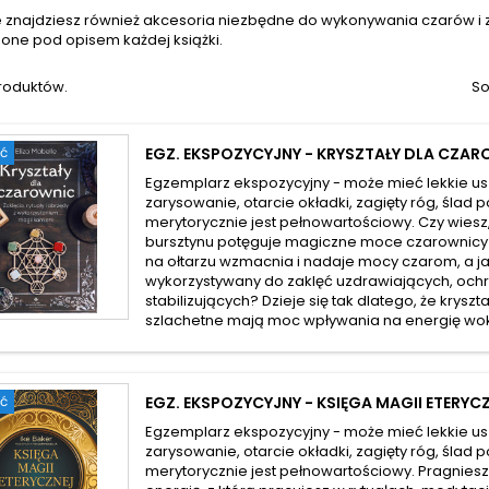
e znajdziesz również akcesoria niezbędne do wykonywania czarów i 
one pod opisem każdej książki.
produktów.
So
ć
EGZ. EKSPOZYCYJNY - KRYSZTAŁY DLA CZA
Egzemplarz ekspozycyjny - może mieć lekkie us
zarysowanie, otarcie okładki, zagięty róg, ślad p
merytorycznie jest pełnowartościowy. Czy wiesz
bursztynu potęguje magiczne moce czarownicy?
na ołtarzu wzmacnia i nadaje mocy czarom, a j
wykorzystywany do zaklęć uzdrawiających, ochr
stabilizujących? Dzieje się tak dlatego, że kryszt
szlachetne mają moc wpływania na energię wokó
ć
EGZ. EKSPOZYCYJNY - KSIĘGA MAGII ETERYC
Egzemplarz ekspozycyjny - może mieć lekkie us
zarysowanie, otarcie okładki, zagięty róg, ślad p
merytorycznie jest pełnowartościowy. Pragniesz