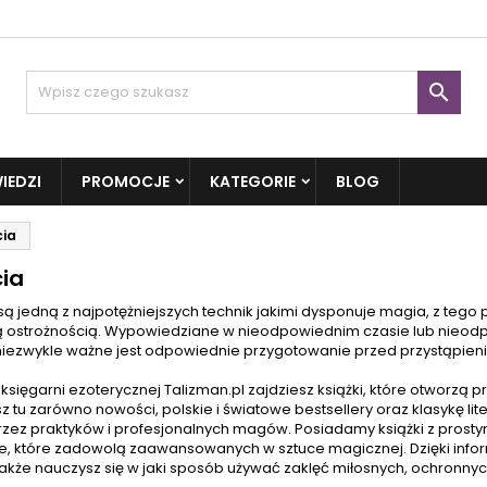

IEDZI
PROMOCJE
KATEGORIE
BLOG
cia
cia
 są jedną z najpotężniejszych technik jakimi dysponuje magia, z te
ą ostrożnością. Wypowiedziane w nieodpowiednim czasie lub nieod
niezwykle ważne jest odpowiednie przygotowanie przed przystąpien
księgarni ezoterycznej Talizman.pl zajdziesz książki, które otworzą 
z tu zarówno nowości, polskie i światowe bestsellery oraz klasykę li
rzez praktyków i profesjonalnych magów. Posiadamy książki z prosty
je, które zadowolą zaawansowanych w sztuce magicznej. Dzięki info
także nauczysz się w jaki sposób używać zaklęć miłosnych, ochronnyc