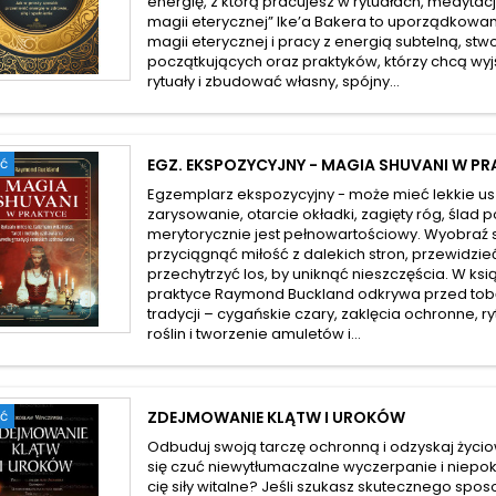
energię, z którą pracujesz w rytuałach, medytac
magii eterycznej” Ike’a Bakera to uporządkowa
magii eterycznej i pracy z energią subtelną, st
początkujących oraz praktyków, którzy chcą w
rytuały i zbudować własny, spójny...
ć
EGZ. EKSPOZYCYJNY - MAGIA SHUVANI W PR
Egzemplarz ekspozycyjny - może mieć lekkie us
zarysowanie, otarcie okładki, zagięty róg, ślad p
merytorycznie jest pełnowartościowy. Wyobraź 
przyciągnąć miłość z dalekich stron, przewidzie
przechytrzyć los, by uniknąć nieszczęścia. W ks
praktyce Raymond Buckland odkrywa przed tobą
tradycji – cygańskie czary, zaklęcia ochronne, r
roślin i tworzenie amuletów i...
ć
ZDEJMOWANIE KLĄTW I UROKÓW
Odbuduj swoją tarczę ochronną i odzyskaj życio
się czuć niewytłumaczalne wyczerpanie i niepok
cię siły witalne? Jeśli szukasz skutecznego sposo