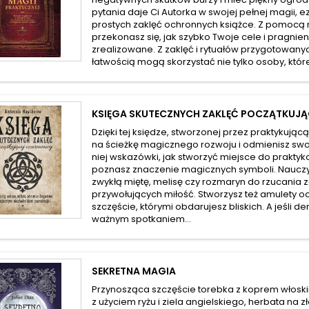
pytania daje Ci Autorka w swojej pełnej magii, ez
prostych zaklęć ochronnych książce. Z pomocą 
przekonasz się, jak szybko Twoje cele i pragnie
zrealizowane. Z zaklęć i rytuałów przygotowany
łatwością mogą skorzystać nie tylko osoby, które
KSIĘGA SKUTECZNYCH ZAKLĘĆ POCZĄTKUJ
Dzięki tej księdze, stworzonej przez praktykują
na ścieżkę magicznego rozwoju i odmienisz swoj
niej wskazówki, jak stworzyć miejsce do prakty
poznasz znaczenie magicznych symboli. Nauczy
zwykłą miętę, melisę czy rozmaryn do rzucania 
przywołujących miłość. Stworzysz też amulety o
szczęście, którymi obdarujesz bliskich. A jeśli d
ważnym spotkaniem...
SEKRETNA MAGIA
Przynosząca szczęście torebka z koprem włoski
z użyciem ryżu i ziela angielskiego, herbata na 