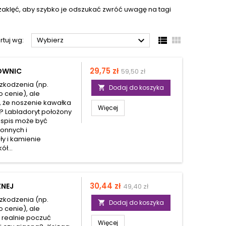
zaklęć, aby szybko je odszukać zwróć uwagę na tagi



rtuj wg:
Wybierz
Cena
Cena
29,75 zł
ROWNIC
59,50 zł
podstawowa
zkodzenia (np.
Dodaj do koszyka

o cenie), ale
, że noszenie kawałka
Więcej
 Labladoryt położony
aspis może być
onnych i
ały i kamienie
ł...
Cena
Cena
30,44 zł
ZNEJ
49,40 zł
podstawowa
zkodzenia (np.
Dodaj do koszyka

o cenie), ale
 realnie poczuć
Więcej