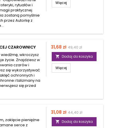
Więcej
oteryki, rytuałów i
magii praktycznej
nia zostaną pomyślnie
ch przez Autorkę z
...
Cena
Cena
31,68 zł
ĄCEJ CZAROWNICY
49,40 zł
podstawowa
cą wiedźmę, wkroczysz
Dodaj do koszyka

e życie. Znajdziesz w
kowania czarów i
Więcej
sz się wykorzystywać
zaklęć ochronnych i
chronne i talizmany na
enerwujesz się przed
Cena
Cena
31,08 zł
44,40 zł
podstawowa
m, zaklęcie pieniężne
Dodaj do koszyka

złamane serce z