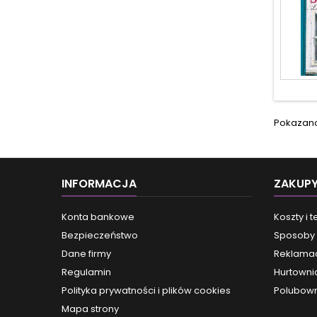
Pokazano 
INFORMACJA
ZAKUP
Konta bankowe
Koszty i 
Bezpieczeństwo
Sposoby 
Dane firmy
Reklamac
Regulamin
Hurtowni
Polityka prywatności i plików cookies
Polubown
Mapa strony