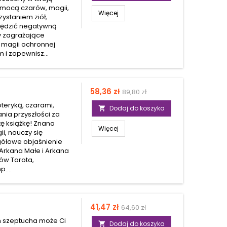
omocą czarów, magii,
Więcej
zystaniem ziół,
ypędzić negatywną
y zagrażające
 magii ochronnej
i zapewnisz...
Cena
Cena
58,36 zł
89,80 zł
podstawowa
oteryką, czarami,
Dodaj do koszyka

ia przyszłości za
tę książkę! Znana
Więcej
ii, nauczy się
egółowe objaśnienie
 Arkana Małe i Arkana
dów Tarota,
....
Cena
Cena
41,47 zł
64,60 zł
podstawowa
m szeptucha może Ci
Dodaj do koszyka
