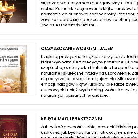
się przed wampiryzmem energetycznym, ta książ
ciebie. Poradnik Zdejmowanie klątw i uroków to
narzędzie do duchowej samoobrony. Potrzebuje
zawsze uporać się z poczuciem bycia ofiarą cud
Znajdziesz w nim świetliste,...
OCZYSZCZANIE WOSKIEM I JAJEM
Dzięki tej praktycznej książce skorzystasz z tech
które wywodzą się z medycyny naturalnej i ludo
szeptucha, ezoteryczka i naturalna terapeutka 
naturalne i skuteczne rytuały na uzdrowienie. 
nią oczyszczanie woskiem i jajem nie tylko uwaln
emocji, nałogów, klątw i uroków, ale także z wiel
duchowych i uciążliwych dolegliwości. Korzystają
naturalnych opisanych w książce...
KSIĘGA MAGII PRAKTYCZNEJ
Jak zyskać pewność siebie, ochronić bliskich pr
uzdrowić, jak być kochanym i atrakcyjnym, nie 
negatywnych skutków burzy i mieć piękny ogró