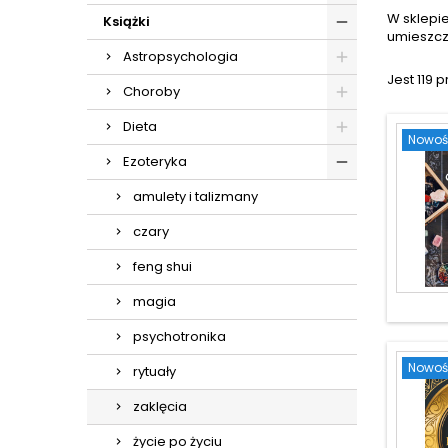
W sklepi
Książki
umieszcz
Astropsychologia
Jest 119 
Choroby
Dieta
Nowoś
Ezoteryka
amulety i talizmany
czary
feng shui
magia
psychotronika
Nowoś
rytuały
zaklęcia
życie po życiu