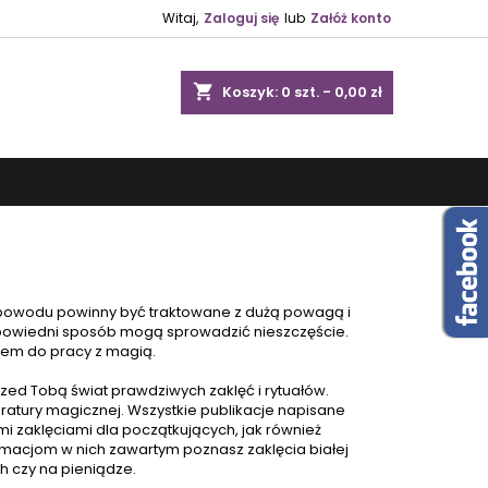
Witaj,
Zaloguj się
lub
Załóż konto
shopping_cart
Koszyk:
0
szt. - 0,00 zł
go powodu powinny być traktowane z dużą powagą i
powiedni sposób mogą sprowadzić nieszczęście.
iem do pracy z magią.
przed Tobą świat prawdziwych zaklęć i rytuałów.
teratury magicznej. Wszystkie publikacje napisane
mi zaklęciami dla początkujących, jak również
rmacjom w nich zawartym poznasz zaklęcia białej
h czy na pieniądze.