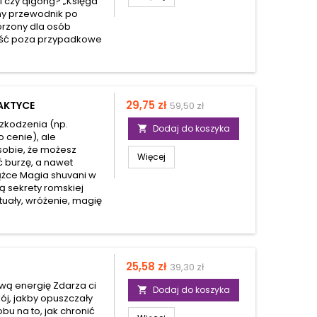
ji czy qigong? „Księga
ny przewodnik po
worzony dla osób
yjść poza przypadkowe
Cena
Cena
29,75 zł
AKTYCE
59,50 zł
podstawowa
zkodzenia (np.
Dodaj do koszyka

o cenie), ale
sobie, że możesz
Więcej
ć burzę, a nawet
iążce Magia shuvani w
 sekrety romskiej
ytuały, wróżenie, magię
Cena
Cena
25,58 zł
39,30 zł
podstawowa
wą energię Zdarza ci
Dodaj do koszyka

ój, jakby opuszczały
bu na to, jak chronić