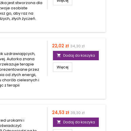
Więcej
ka jest stworzona dla
 twoje osobiste
sz go, aby raz na
zych, złych życzeń.
Cena
Cena
22,02 zł
34,30 zł
podstawowa
nik uzdrawiających,
Dodaj do koszyka

wej. Autorka znana
przekazuje terapie
Więcej
Zaprezentowane przez
ia od złych energii,
u chorób cielesnych i
c z terapii
Cena
Cena
24,53 zł
39,30 zł
podstawowa
zed urokami i
Dodaj do koszyka

doświadczyć
d? Odpowiedzi na te