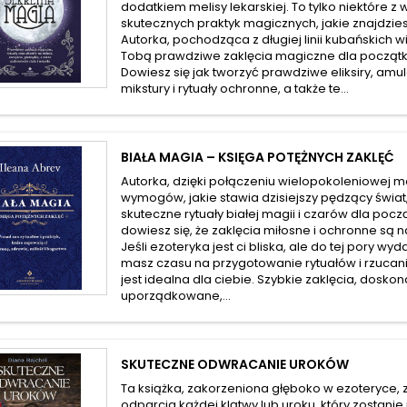
dodatkiem melisy lekarskiej. To tylko niektóre z
skutecznych praktyk magicznych, jakie znajdziesz
Autorka, pochodząca z długiej linii kubańskich 
Tobą prawdziwe zaklęcia magiczne dla początkuj
Dowiesz się jak tworzyć prawdziwe eliksiry, amul
mikstury i rytuały ochronne, a także te...
BIAŁA MAGIA – KSIĘGA POTĘŻNYCH ZAKLĘĆ
Autorka, dzięki połączeniu wielopokoleniowej m
wymogów, jakie stawia dzisiejszy pędzący świat,
skuteczne rytuały białej magii i czarów dla począ
dowiesz się, że zaklęcia miłosne i ochronne są n
Jeśli ezoteryka jest ci bliska, ale do tej pory wyda
masz czasu na przygotowanie rytuałów i rzucani
jest idealna dla ciebie. Szybkie zaklęcia, doskona
uporządkowane,...
SKUTECZNE ODWRACANIE UROKÓW
Ta książka, zakorzeniona głęboko w ezoteryce, 
odparcia każdej klątwy lub uroku, który zostanie