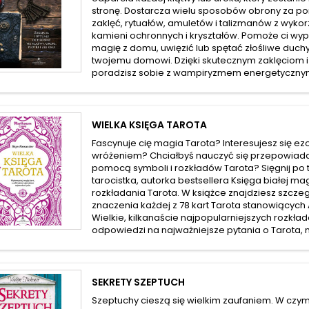
stronę. Dostarcza wielu sposobów obrony za p
zaklęć, rytuałów, amuletów i talizmanów z wykor
kamieni ochronnych i kryształów. Pomoże ci w
magię z domu, uwięzić lub spętać złośliwe duch
twojemu domowi. Dzięki skutecznym zaklęciom i
poradzisz sobie z wampiryzmem energetycznym 
WIELKA KSIĘGA TAROTA
Fascynuje cię magia Tarota? Interesujesz się ez
wróżeniem? Chciałbyś nauczyć się przepowiadan
pomocą symboli i rozkładów Tarota? Sięgnij po 
tarocistka, autorka bestsellera Księga białej mag
rozkładania Tarota. W książce znajdziesz szcz
znaczenia każdej z 78 kart Tarota stanowiących
Wielkie, kilkanaście najpopularniejszych rozkła
odpowiedzi na najważniejsze pytania o Tarota, np
SEKRETY SZEPTUCH
Szeptuchy cieszą się wielkim zaufaniem. W czy