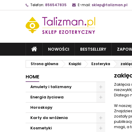
Telefon:
856547835
E-mail:
sklep@talizman.pl
NOWOŚCI
BESTSELLERY
ZAPOW
Strona główna
Książki
Ezoteryka
zaklę
zaklę
HOME
Zaklęcia
Amulety i talizmany
niezwykł
Dlatego 
Energia życiowa
W naszej 
Horoskopy
Znajdzies
zostały p
Karty do wróżenia
publikac
magii, a 
Kosmetyki