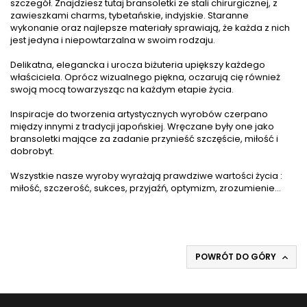
szczegół. Znajdziesz tutaj bransoletki ze stali chirurgicznej, z
zawieszkami charms, tybetańskie, indyjskie. Staranne
wykonanie oraz najlepsze materiały sprawiają, że każda z nich
jest jedyna i niepowtarzalna w swoim rodzaju.
Delikatna, elegancka i urocza biżuteria upiększy każdego
właściciela. Oprócz wizualnego piękna, oczarują cię również
swoją mocą towarzysząc na każdym etapie życia.
Inspiracje do tworzenia artystycznych wyrobów czerpano
między innymi z tradycji japońskiej. Wręczane były one jako
bransoletki mające za zadanie przynieść szczęście, miłość i
dobrobyt.
Wszystkie nasze wyroby wyrażają prawdziwe wartości życia :
miłość, szczerość, sukces, przyjaźń, optymizm, zrozumienie...
POWRÓT DO GÓRY
