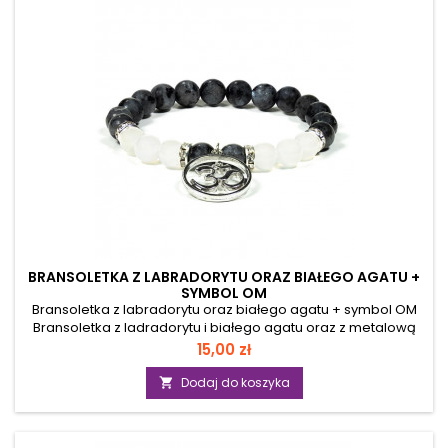
zdolność manifestowania marzeń na planie...
BRANSOLETKA Z LABRADORYTU ORAZ BIAŁEGO AGATU +
SYMBOL OM
Bransoletka z labradorytu oraz białego agatu + symbol OM
Bransoletka z ladradorytu i białego agatu oraz z metalową
zawieszką w kształcie znaku OM - koraliki nawleczone są na
Cena
15,00 zł
bardzo mocną, elastyczną żyłkę jubilerską, dzięki której
bransoletka łatwo dopasowuje się do nadgarstka. Między
Dodaj do koszyka

kamieniami umieszczono metalowe przekładki ozdobione
szklanymi kryształkami. Produkt nie zawiera niklu, ołowiu i
kadmu. Parametry: średnica koralików: 8 mm ilość koralików: