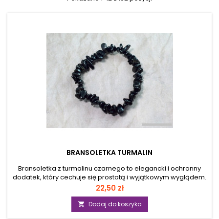
BRANSOLETKA TURMALIN
Bransoletka z turmalinu czarnego to elegancki i ochronny
dodatek, który cechuje się prostotą i wyjątkowym wyglądem.
Turmalin czarny, znany również jako schörl, jest minerałem,
Cena
22,50 zł
który wyróżnia się swoją głęboką, czarną barwą, często z
delikatnym połyskiem. Bransoletka zazwyczaj składa się z
Dodaj do koszyka

gładko oszlifowanych koralików lub fasetowanych kamieni,