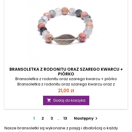
BRANSOLETKA Z RODONITU ORAZ SZAREGO KWARCU +
PIÓRKO
Bransoletka z rodonitu oraz szarego kwarcu + piórko
Bransoletka z rodonitu oraz szarego kwarcu oraz z
metalową wstawką w kształcie piórka - koraliki nawleczone
Cena
21,00 zł
są na bardzo mocną, elastyczną żyłkę jubilerską, dzięki której
bransoletka łatwo dopasowuje się do nadgarstka. Produkt
Dodaj do koszyka

nie zawiera niklu, ołowiu i kadmu. Parametry: średnica
koralików: 8 mm ilość koralików: 19 wymiary piórka: 3 x 1 cm
obwód bransoletki: ok. 19 cm Właściwości:...
1
2
3
…
13
Następny

Nasze bransoletki są wykonane z pasją i dbałością o każdy