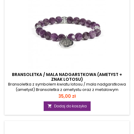
elastyczną...
BRANSOLETKA / MALA NADGARSTKOWA (AMETYST +
ZNAK LOTOSU)
Bransoletka z symbolem kwiatu lotosu / mala nadgarstkowa
(ametyst) Bransoletka z ametystu oraz z metalowym
grawerunkiem o kształcie kwiatu lotosu. Ornament z
Cena
35,00 zł
grawerunkiem oraz pozostałe metalowe elementy zostały
wykonane ze stopu cynku. Koraliki nawleczone są na bardzo
Dodaj do koszyka

mocną, elastyczną żyłkę jubilerską i łatwo dopasowują się do
nadgarstka.Produkt nie zawiera niklu, ołowiu i kadmu.
Parametry: materiał: koraliki z kamienia naturalnego,
bębnowanego, znak lotosu...