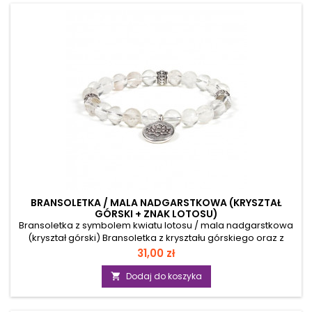
mocną, elastyczną żyłkę jubilerską i łatwo dopasowują się do
nadgarstka.Uwaga: Produkt nie zawiera niklu, ołowiu i...
BRANSOLETKA / MALA NADGARSTKOWA (KRYSZTAŁ
GÓRSKI + ZNAK LOTOSU)
Bransoletka z symbolem kwiatu lotosu / mala nadgarstkowa
(kryształ górski) Bransoletka z kryształu górskiego oraz z
metalowym grawerunkiem o kształcie kwiatu lotosu.
Cena
31,00 zł
Ornament z grawerunkiem oraz pozostałe metalowe
elementy zostały wykonane ze stopu cynku. Koraliki
Dodaj do koszyka

nawleczone są na bardzo mocną, elastyczną żyłkę jubilerską
i łatwo dopasowują się do nadgarstka. Produkt nie zawiera