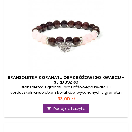
BRANSOLETKA Z GRANATU ORAZ RÓŻOWEGO KWARCU +
SERDUSZKO
Bransoletka z granatu oraz różowego kwarcu +
serduszkoBransoletka z koralików wykonanych z granatu i
różowego kwarcu oraz z metalowym ornamentem w
Cena
33,00 zł
kształcie serca. Partie poszczególnych rodzajów koralików
oddzielone są od siebie metalowymi pierścieniami ze
Dodaj do koszyka

szklanymi kryształkami. Metalowe elementy zostały
wykonane ze stopu cynku. Koraliki nawleczone są na bardzo
mocną, elastyczną żyłkę jubilerską, dzięki której bransoletka
łatwo dopasowuje się do nadgarstka. Produkt nie zawiera