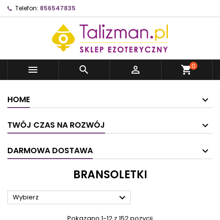
Telefon:
856547835
0



shopping_cart
HOME
TWÓJ CZAS NA ROZWÓJ
DARMOWA DOSTAWA
BRANSOLETKI

Wybierz
Pokazano 1-12 z 152 pozycji