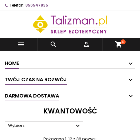
Telefon:
856547835
0



shopping_cart
HOME
TWÓJ CZAS NA ROZWÓJ
DARMOWA DOSTAWA
KWANTOWOŚĆ

Wybierz
Pokazano 1-12 z 36 pozycji