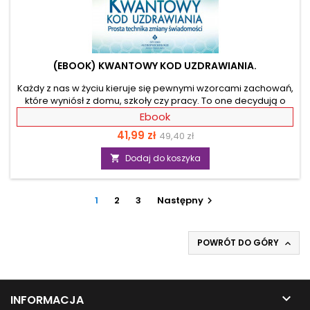
(EBOOK) KWANTOWY KOD UZDRAWIANIA.
Każdy z nas w życiu kieruje się pewnymi wzorcami zachowań,
które wyniósł z domu, szkoły czy pracy. To one decydują o
naszych sukcesach i porażkach. Teraz jednak nadszedł czas,
Ebook
aby je w końcu uzdrowić na kwantowym poziomie. To, co
Cena
Cena
41,99 zł
49,40 zł
przez całe życie Ci wpajano, nareszcie przestanie być Twoim
przeznaczeniem. Dzięki przedstawionej metodzie nauczysz
podstawowa
Dodaj do koszyka

się dekodować szkodliwe energie, a w ich miejsce
wprowadzać wzorce nastawione na sukces i osiąganie
wyznaczonych celów. Zamieszczone w książce szybkie...
1
2
3
Następny

POWRÓT DO GÓRY


INFORMACJA