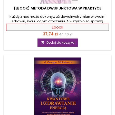
(EBOOK) METODA DWUPUNKTOWA W PRAKTYCE
Każdy z nas może dokonywać dowolnych zmian w swoim
zdrowiu, życiu i całym otoczeniu. A wszystko za sprawą
metody, którą praktykują już setki tysięcy ludzi na całym
Ebook
świecie. Z książki dowiesz się, jak poradzić sobie z różnymi
Cena
Cena
37,74 zł
44,40 zł
życiowymi sytuacjami i wyzwaniami oraz doświadczyć pełnej
radości i osobistego spełnienia. Kluczem do tego jest pole
podstawowa
Dodaj do koszyka

serca, które jest portalem do wewnętrznej mocy oraz
osobistej i globalnej przemiany. Nauczysz się szybko w nie
wchodzić, koncentrować się na nowych...