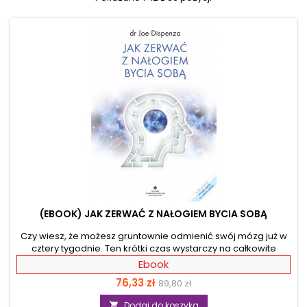
(EBOOK) JAK ZERWAĆ Z NAŁOGIEM BYCIA SOBĄ
Czy wiesz, że możesz gruntownie odmienić swój mózg już w
cztery tygodnie. Ten krótki czas wystarczy na całkowite
odrzucenie negatywnych przekonań, nawyków i
Ebook
przyzwyczajeń oraz zastąpienie ich pozytywnymi
Cena
Cena
76,33 zł
89,80 zł
odpowiednikami. Przekonały się o tym już tysiące ludzi
korzystających z programu dr. Joe Dispenzy! Poznaj
podstawowa
Dodaj do koszyka
