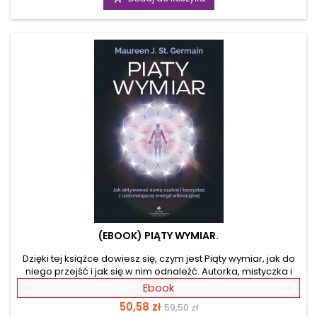
skuteczne techniki, takie jak medytacje, które pozwolą Ci
dostać się do systemu operacyjnego Twojego mózgu, skąd
będziesz w stanie rozpocząć zmiany swoich przekonań. W
tym skorygowanym...
(EBOOK) PIĄTY WYMIAR.
Dzięki tej książce dowiesz się, czym jest Piąty wymiar, jak do
niego przejść i jak się w nim odnaleźć. Autorka, mistyczka i
uznana na całym świecie nauczycielka z zakresu rozwoju
Ebook
osobistego i przebudzenia duchowego, przekazuje wiedzę o
Cena
Cena
50,58 zł
59,50 zł
rzeczywistości, która istnieje w Piątym wymiarze. Dysponuje