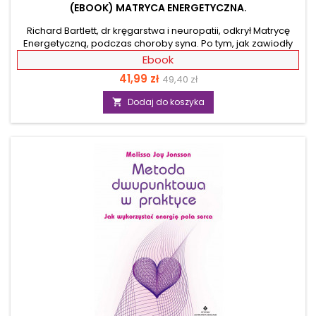
(EBOOK) MATRYCA ENERGETYCZNA.
Richard Bartlett, dr kręgarstwa i neuropatii, odkrył Matrycę
Energetyczną, podczas choroby syna. Po tym, jak zawiodły
wszystkie sposoby leczenia nauczył się czegoś, co
Ebook
natychmiast uzdrowiło jego dziecko. Ten „cud” zaczął
Cena
Cena
41,99 zł
49,40 zł
tłumaczyć w oparciu o fizykę kwantową. Energia Matrycy
Energetycznej uwalnia siłę, która tkwi w każdym z nas i
podstawowa
Dodaj do koszyka

przeobraża nasze istnienie. Opisane w książce techniki
wpłyną na Twój sposób postrzegania, który może gruntownie
zmienić każdy aspekt życia. Wystarczy, że połączysz...