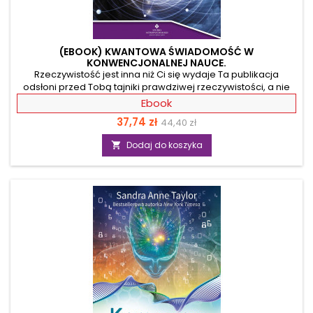
(EBOOK) KWANTOWA ŚWIADOMOŚĆ W
KONWENCJONALNEJ NAUCE.
Rzeczywistość jest inna niż Ci się wydaje Ta publikacja
odsłoni przed Tobą tajniki prawdziwej rzeczywistości, a nie
tylko tej, którą ujawnia zmysł wzroku. Korzystając z odkryć
Ebook
fizyki kwantowej będziesz w stanie zobaczyć wiele więcej.
Cena
Cena
37,74 zł
44,40 zł
Dzięki tej książce poznasz: - najnowsze badania nad
świadomością w ramach konwencjonalnej nauki, czyli
podstawowa
Dodaj do koszyka

biologii, medycyny i fizyki, - w pełni naukowe wyjaśnienie
zjawisk, które wcześniej były kojarzone jedynie z nauką
niekonwencjonalną, jak ezoteryka, mistyka...