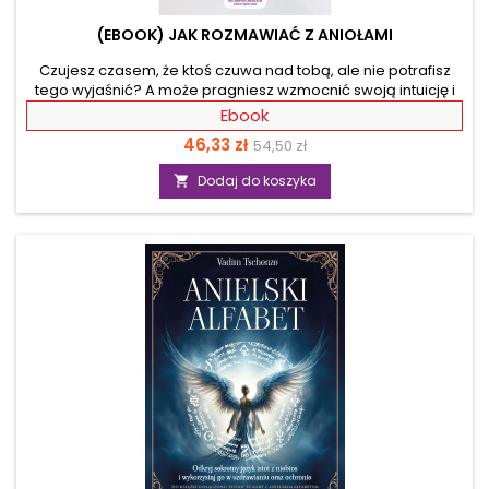
(EBOOK) JAK ROZMAWIAĆ Z ANIOŁAMI
Czujesz czasem, że ktoś czuwa nad tobą, ale nie potrafisz
tego wyjaśnić? A może pragniesz wzmocnić swoją intuicję i
poczuć, że niebo wspiera cię w każdej sytuacji? Czy wiesz, że
Ebook
anioły są bliżej, niż myślisz? Niebo jest zawsze otwarte dla
Cena
46,33 zł
54,50 zł
tych, którzy chcą usłyszeć anielskie przesłania. Dzięki tej
wyjątkowej książce odkryjesz, jak rozmawiać z aniołami,
Dodaj do koszyka

otworzyć się na kontakt z przewodnikami duchowymi i
skorzystać z ich wsparcia w codziennym życiu poprzez
channeling. Nie musisz być medium –...