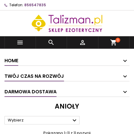
Telefon:
856547835
0



shopping_cart
HOME
TWÓJ CZAS NA ROZWÓJ
DARMOWA DOSTAWA
ANIOŁY

Wybierz
Pokazano 1-11 z 11 pozycji