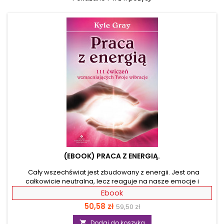
(EBOOK) PRACA Z ENERGIĄ.
Cały wszechświat jest zbudowany z energii. Jest ona
całkowicie neutralna, lecz reaguje na nasze emocje i
działania. Dzięki tej książce będziesz w stanie świadomie
Ebook
kreować wasze interakcje. Pomoże Ci w tym najbardziej
Cena
Cena
50,58 zł
59,50 zł
rozchwytywany ekspert od aniołów w Wielkiej Brytanii, który
odsłania 111 podstawowych ćwiczeń, które sam stosuje w celu
podstawowa
Dodaj do koszyka
