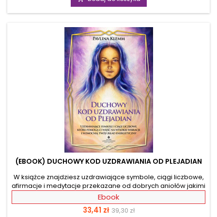
rozwoju swoich duchowych umiejętności. Teraz i Ty będziesz
wprowadzać energię na wyższy poziom. Zaufasz własnemu
wewnętrznemu przewodnictwu i zaczniesz bez...
(EBOOK) DUCHOWY KOD UZDRAWIANIA OD PLEJADIAN
W książce znajdziesz uzdrawiające symbole, ciągi liczbowe,
afirmacje i medytacje przekazane od dobrych aniołów jakimi
są Plejadianie. Dzięki nim oczyścisz i uzdrowisz swój układ
Ebook
energetyczny z różnych dolegliwości. Znajdziesz tu różne
Cena
Cena
33,41 zł
39,30 zł
praktyki, od rytuału przebaczenia do uzdrawiających symboli