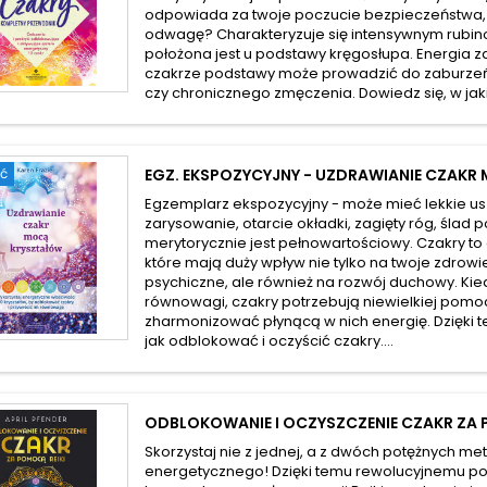
odpowiada za twoje poczucie bezpieczeństwa, st
odwagę? Charakteryzuje się intensywnym rubi
położona jest u podstawy kręgosłupa. Energia
czakrze podstawy może prowadzić do zaburzeń 
czy chronicznego zmęczenia. Dowiedz się, w jaki.
ć
EGZ. EKSPOZYCYJNY - UZDRAWIANIE CZAK
Egzemplarz ekspozycyjny - może mieć lekkie us
zarysowanie, otarcie okładki, zagięty róg, ślad p
merytorycznie jest pełnowartościowy. Czakry to
które mają duży wpływ nie tylko na twoje zdrowie
psychiczne, ale również na rozwój duchowy. Kie
równowagi, czakry potrzebują niewielkiej pomo
zharmonizować płynącą w nich energię. Dzięki te
jak odblokować i oczyścić czakry....
ODBLOKOWANIE I OCZYSZCZENIE CZAKR ZA 
Skorzystaj nie z jednej, a z dwóch potężnych m
energetycznego! Dzięki temu rewolucyjnemu po