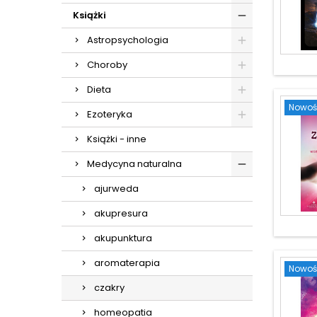
Książki
Astropsychologia
Choroby
Dieta
Nowoś
Ezoteryka
Książki - inne
Medycyna naturalna
ajurweda
akupresura
akupunktura
aromaterapia
Nowoś
czakry
homeopatia