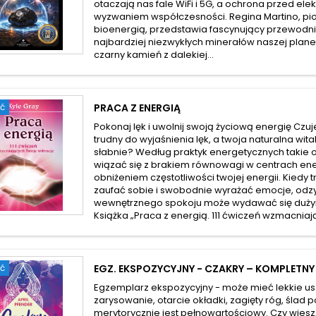
otaczają nas fale WiFi i 5G, a ochrona przed ele
wyzwaniem współczesności. Regina Martino, pi
bioenergią, przedstawia fascynujący przewodni
najbardziej niezwykłych minerałów naszej planety
czarny kamień z dalekiej...
ć
PRACA Z ENERGIĄ
Pokonaj lęk i uwolnij swoją życiową energię Czuj
trudny do wyjaśnienia lęk, a twoja naturalna wi
słabnie? Według praktyk energetycznych takie
wiązać się z brakiem równowagi w centrach en
obniżeniem częstotliwości twojej energii. Kiedy t
zaufać sobie i swobodnie wyrażać emocje, odz
wewnętrznego spokoju może wydawać się duż
Książka „Praca z energią. 111 ćwiczeń wzmacniają
ć
EGZ. EKSPOZYCYJNY - CZAKRY – KOMPLETN
Egzemplarz ekspozycyjny - może mieć lekkie us
zarysowanie, otarcie okładki, zagięty róg, ślad p
merytorycznie jest pełnowartościowy. Czy wiesz