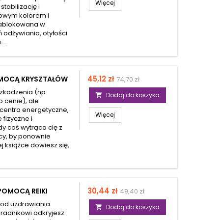
Więcej
abilizację i
nowym kolorem i
 zablokowana w
odżywiania, otyłości
..
Cena
Cena
45,12 zł
R MOCĄ KRYSZTAŁÓW
74,70 zł
podstawowa
zkodzenia (np.
Dodaj do koszyka

o cenie), ale
 centra energetyczne,
Więcej
 fizyczne i
dy coś wytrąca cię z
cy, by ponownie
j książce dowiesz się,
Cena
Cena
30,44 zł
POMOCĄ REIKI
49,40 zł
podstawowa
etod uzdrawiania
Dodaj do koszyka

radnikowi odkryjesz