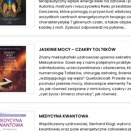
terapeutyczny wpływ energii Reiki na zdrowie i p
Autorka, mistrzyni i nauczycielka Reiki, przedst
ćwiczenia, które pomogą ci przywrócić właściw
wszystkich centrach energetycznych twojego ci
charakterystykę 7 głównych czakr, a także obj
każdej z nich. Zyskasz odpowiedź na pytanie,...
JASKINIE MOCY – CZAKRY TOLTEKÓW
Znany meksykański uzdrowiciel ujawnia sekretn
Meksykanów. Dzieli się z nami potężnymi prakty
odmładzania, urzeczywistniania i oświecenia, kt
numerologię Tolteków, chirurgię astralną, śnienie 
„wzbijającego się węża” Quetzalcoatl. Przede w
poznasz jaskinie mocy, stanowiące elementy 
Ja, jak również związane z nimi kolory, czakry i 
„cykl życia i śmierci choroby”, jak również...
MEDYCYNA KWANTOWA
Współczesny uzdrowiciel, Gerhard Klügl, wykorzy
kwantowej oraz pole energetyczne człowieka j