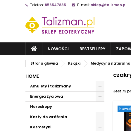
Telefon:
856547835
E-mail:
sklep@talizman.pl
NOWOŚCI
BESTSELLERY
ZAPOW
Strona główna
Książki
Medycyna naturalna
czakr
HOME
Amulety i talizmany
Jest 73 p
Energia życiowa
Horoskopy
Nowoś
Karty do wróżenia
Kosmetyki