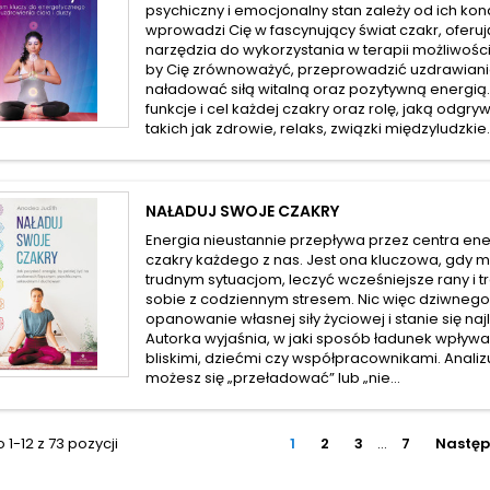
psychiczny i emocjonalny stan zależy od ich kond
wprowadzi Cię w fascynujący świat czakr, oferu
narzędzia do wykorzystania w terapii możliwości
by Cię zrównoważyć, przeprowadzić uzdrawian
naładować siłą witalną oraz pozytywną energią.
funkcje i cel każdej czakry oraz rolę, jaką odgr
takich jak zdrowie, relaks, związki międzyludzkie.
NAŁADUJ SWOJE CZAKRY
Energia nieustannie przepływa przez centra ene
czakry każdego z nas. Jest ona kluczowa, gdy m
trudnym sytuacjom, leczyć wcześniejsze rany i t
sobie z codziennym stresem. Nic więc dziwnego,
opanowanie własnej siły życiowej i stanie się naj
Autorka wyjaśnia, w jaki sposób ładunek wpływa
bliskimi, dziećmi czy współpracownikami. Analiz
możesz się „przeładować” lub „nie...
1-12 z 73 pozycji
1
2
3
…
7
Nastę