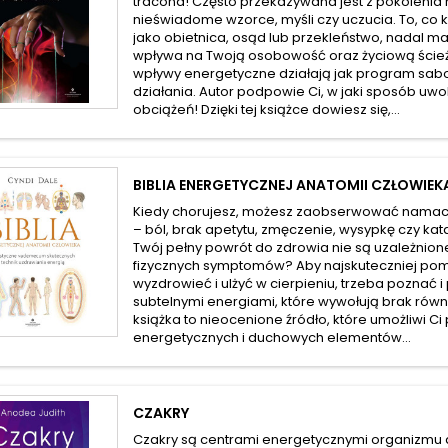
tracona! Często przekazywana jest z pokolenia
nieświadome wzorce, myśli czy uczucia. To, co 
jako obietnica, osąd lub przekleństwo, nadal ma
wpływa na Twoją osobowość oraz życiową ścież
wpływy energetyczne działają jak program sab
działania. Autor podpowie Ci, w jaki sposób uwol
obciążeń! Dzięki tej książce dowiesz się,...
BIBLIA ENERGETYCZNEJ ANATOMII CZŁOWIEK
Kiedy chorujesz, możesz zaobserwować namac
– ból, brak apetytu, zmęczenie, wysypkę czy kata
Twój pełny powrót do zdrowia nie są uzależnione
fizycznych symptomów? Aby najskuteczniej po
wyzdrowieć i ulżyć w cierpieniu, trzeba poznać 
subtelnymi energiami, które wywołują brak równ
książka to nieocenione źródło, które umożliwi Ci
energetycznych i duchowych elementów...
CZAKRY
Czakry są centrami energetycznymi organizmu a