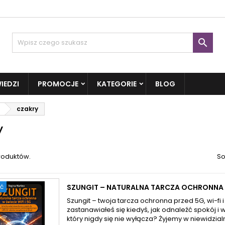

IEDZI
PROMOCJE
KATEGORIE
BLOG
czakry
y
roduktów.
So
ć
SZUNGIT – NATURALNA TARCZA OCHRONNA W 
Szungit – twoja tarcza ochronna przed 5G, wi-fi
zastanawiałeś się kiedyś, jak odnaleźć spokój i 
który nigdy się nie wyłącza? Żyjemy w niewidzial