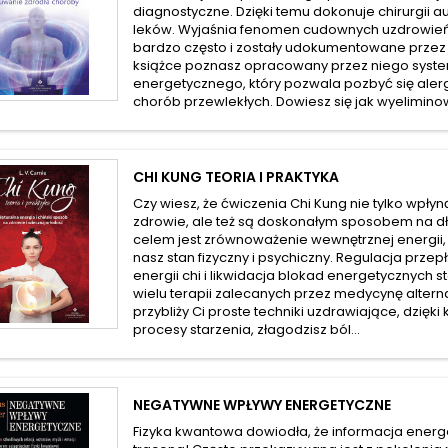
diagnostyczne. Dzięki temu dokonuje chirurgii au
leków. Wyjaśnia fenomen cudownych uzdrowień, 
bardzo często i zostały udokumentowane przez 
książce poznasz opracowany przez niego syst
energetycznego, który pozwala pozbyć się alergii
chorób przewlekłych. Dowiesz się jak wyeliminow
CHI KUNG TEORIA I PRAKTYKA
Czy wiesz, że ćwiczenia Chi Kung nie tylko wpłyn
zdrowie, ale też są doskonałym sposobem na d
celem jest zrównoważenie wewnętrznej energii
nasz stan fizyczny i psychiczny. Regulacja przep
energii chi i likwidacja blokad energetycznych
wielu terapii zalecanych przez medycynę altern
przybliży Ci proste techniki uzdrawiające, dzięk
procesy starzenia, złagodzisz ból...
NEGATYWNE WPŁYWY ENERGETYCZNE
Fizyka kwantowa dowiodła, że informacja energe