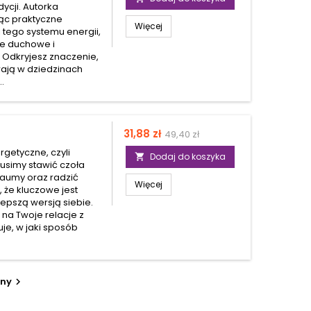
ycji. Autorka
jąc praktyczne
Więcej
 tego systemu energii,
ie duchowe i
 Odkryjesz znaczenie,
ywają w dziedzinach
..
Cena
Cena
31,88 zł
49,40 zł
podstawowa
rgetyczne, czyli
Dodaj do koszyka

usimy stawić czoła
raumy oraz radzić
Więcej
 że kluczowe jest
lepszą wersją siebie.
 na Twoje relacje z
uje, w jaki sposób
pny
