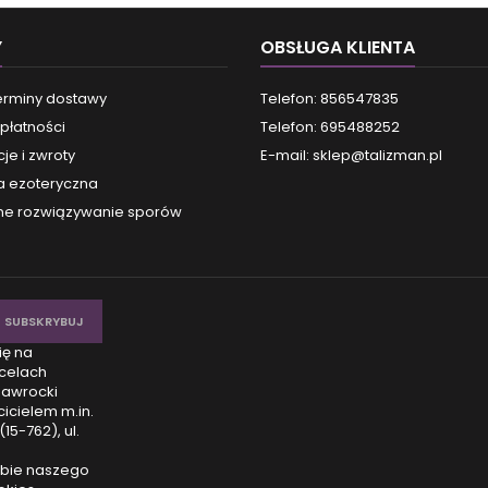
Y
OBSŁUGA KLIENTA
terminy dostawy
Telefon: 856547835
płatności
Telefon: 695488252
je i zwroty
E-mail:
sklep@talizman.pl
a ezoteryczna
e rozwiązywanie sporów
ię na
celach
Nawrocki
icielem m.in.
15-762), ul.
obie naszego