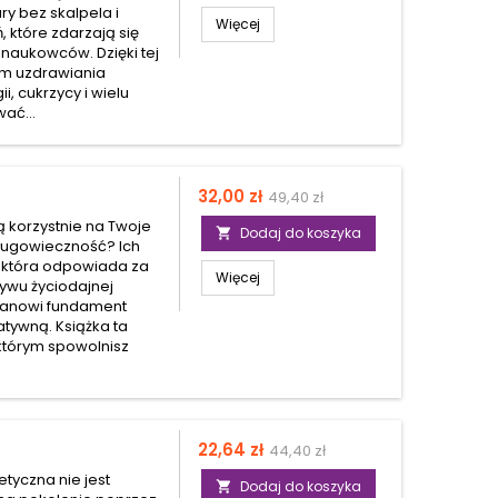
ry bez skalpela i
Więcej
które zdarzają się
naukowców. Dzięki tej
em uzdrawiania
, cukrzycy i wielu
ać...
Cena
Cena
32,00 zł
49,40 zł
podstawowa
ą korzystnie na Twoje
Dodaj do koszyka

ługowieczność? Ich
, która odpowiada za
Więcej
ływu życiodajnej
 stanowi fundament
atywną. Książka ta
i którym spowolnisz
Cena
Cena
22,64 zł
44,40 zł
podstawowa
tyczna nie jest
Dodaj do koszyka
