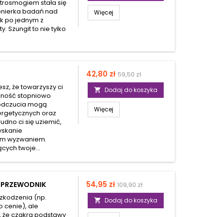
ktrosmogiem stała się
onierka badań nad
Więcej
k po jednym z
. Szungit to nie tylko
Cena
Cena
42,80 zł
59,50 zł
podstawowa
esz, że towarzyszy ci
Dodaj do koszyka

talność stopniowo
 odczucia mogą
Więcej
ergetycznych oraz
rudno ci się uziemić,
yskanie
ym wyzwaniem.
cych twoje...
Cena
Cena
54,95 zł
Y PRZEWODNIK
109,90 zł
podstawowa
zkodzenia (np.
Dodaj do koszyka

o cenie), ale
, że czakra podstawy