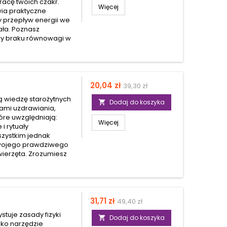
racę twoich czakr.
Więcej
awia praktyczne
y przepływ energii we
ała. Poznasz
awy braku równowagi w
Cena
Cena
20,04 zł
39,30 zł
podstawowa
ą wiedzę starożytnych
Dodaj do koszyka

kami uzdrawiania,
óre uwzględniają:
Więcej
i rytuały
szystkim jednak
Twojego prawdziwego
zwierzęta. Zrozumiesz
Cena
Cena
31,71 zł
49,40 zł
podstawowa
stuje zasady fizyki
Dodaj do koszyka

ako narzędzie