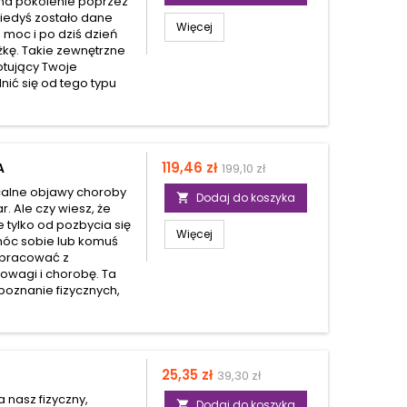
 na pokolenie poprzez
kiedyś zostało dane
Więcej
 moc i po dziś dzień
kę. Takie zewnętrzne
otujący Twoje
nić się od tego typu
Cena
Cena
119,46 zł
A
199,10 zł
podstawowa
alne objawy choroby
Dodaj do koszyka

r. Ale czy wiesz, że
 tylko od pozbycia się
Więcej
móc sobie lub komuś
i pracować z
owagi i chorobę. Ta
 poznanie fizycznych,
Cena
Cena
25,35 zł
39,30 zł
podstawowa
 nasz fizyczny,
Dodaj do koszyka
