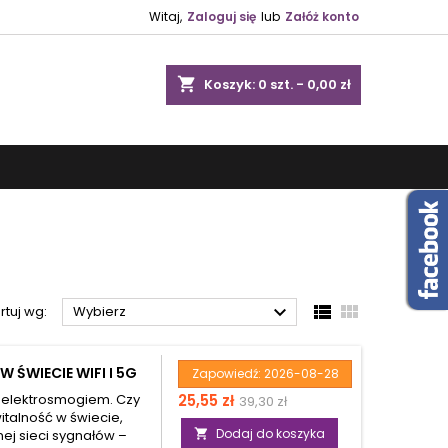
Witaj,
Zaloguj się
lub
Załóż konto
shopping_cart
Koszyk:
0
szt. - 0,00 zł



rtuj wg:
Wybierz
ŚWIECIE WIFI I 5G
Zapowiedź:
2026-08-28
Cena
Cena
 i elektrosmogiem. Czy
25,55 zł
39,30 zł
witalność w świecie,
podstawowa
Dodaj do koszyka
nej sieci sygnałów –
