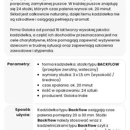
amulety ochronne i poznasz
który da Ci odpowiedź na
poręcznej, zamykanej puszce. W każdej puszce znajdują
podstawy magicznych
jakie części swojego ciała
się 24 stożki, których czas palenia wynosi ok. 20 minut.
praktyk – sposoby
powinieneś zwrócić
Skład jest całkowicie naturalny, dzięki temu kadzidełka nie
wzmacniania run...
szczególną uwagę. W
są szkodliwe i osiągają pełniejszy aromat.
książce...
Firma Goloka od ponad 16 lat tworzy wysokiej jakości
kadzidełka, a część ich dochodów przeznaczana jest na
cele charytatywne, które pomagają zapewnić wyżywienie
dzieciom w trudnej sytuacji oraz zapewniają szkolenia
zawodowe i stypendia.
Parametry:
forma kadzidełka: stożki typu
BACKFLOW
(przepływ zwrotny, wsteczny)
wymiary stożka: 3 x 1,5 cm (wysokość /
średnica)
czas spalania: ok. 20 minut
ilość w opakowaniu: 24 sztuki
producent: Goloka Indie
Sposób
Kadzidełka typu
Backflow
osiągają czas
użycia:
palenia pomiędzy 20 a 30 min. Stożki
Backflow
należy stosować wraz z
kadzielniczkami typu
Backflow
czyli z