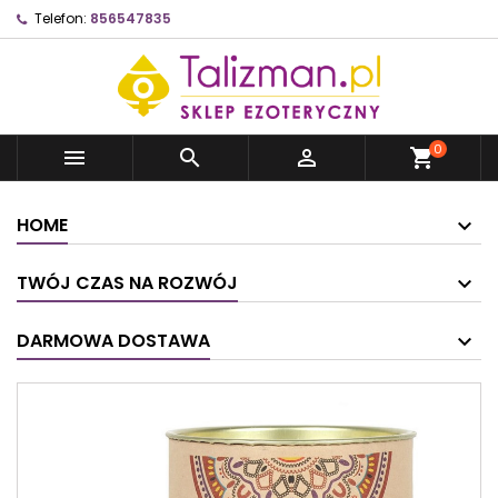
Telefon:
856547835
0



shopping_cart
HOME
TWÓJ CZAS NA ROZWÓJ
DARMOWA DOSTAWA