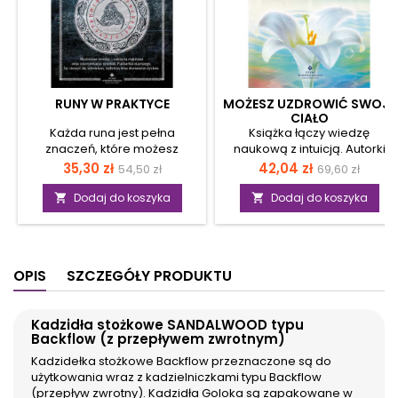
RUNY W PRAKTYCE
MOŻESZ UZDROWIĆ SWOJE
CIAŁO
Każda runa jest pełna
Książka łączy wiedzę
znaczeń, które możesz
naukową z intuicją. Autorki
odkryć, pracując z tymi
prezentują swoją wieloletnią
Cena
Cena
Cena
Cena
35,30 zł
42,04 zł
54,50 zł
69,60 zł
starożytnymi symbolami.
praktykę z dziedziny
podstawowa
podstawow
Zdobywając wiedzę na ich
medycyny, intuicji,
Dodaj do koszyka
Dodaj do koszyka


temat, otrzymasz potężne
świadomości i
narzędzie, dzięki któremu
podświadomości.
zapewnisz sobie szczęśliwe
Udowadniają, że sam
życie osobiste, zrealizujesz
możesz uzdrowić swoje ciało.
OPIS
SZCZEGÓŁY PRODUKTU
cele zawodowe, zbudujesz
Gdy nauczysz się
satysfakcjonujące relacje i
równoważyć emocje,
wzmocnisz osobowość. W
zrozumiesz przyczyny bólu
Kadzidła stożkowe SANDALWOOD typu
książce tej znajdziesz
na poziomie uzdrawiania
Backflow (z przepływem zwrotnym)
wskazówki, jak używać run
holistycznego. Jeśli niepokoi
Futharku starszego do
Cię Twoje zdrowie i brak
Kadzidełka stożkowe Backflow przeznaczone są do
wróżenia. Nauczysz się
odporności, to zrób test
użytkowania wraz z kadzielniczkami typu Backflow
samodzielnie wykonywać
znajdujący się w książce,
(przepływ zwrotny). Kadzidła Goloka są zapakowane w