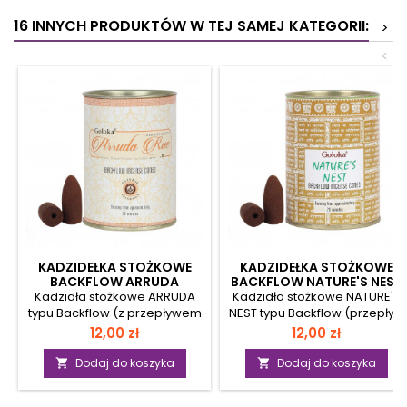
16 INNYCH PRODUKTÓW W TEJ SAMEJ KATEGORII:
>
<
KADZIDEŁKA STOŻKOWE
KADZIDEŁKA STOŻKOWE
BACKFLOW ARRUDA
BACKFLOW NATURE'S NEST
GOLOKA (PRZEPŁYW
GOLOKA (PRZEPŁYW
Kadzidła stożkowe ARRUDA
Kadzidła stożkowe NATURE'S
ZWROTNY)
ZWROTNY)
typu Backflow (z przepływem
NEST typu Backflow (przepływ
zwrotnym) Kadzidełka
zwrotny) Kadzidełka
Cena
Cena
12,00 zł
12,00 zł
stożkowe Backflow
stożkowe Backflow
przeznaczone są do
przeznaczone są do
Dodaj do koszyka
Dodaj do koszyka


użytkowania wraz z
użytkowania wraz z
kadzielniczkami typu
kadzielniczkami typu