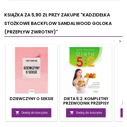
KSIĄŻKA ZA 5,90 ZŁ
PRZY ZAKUPIE "KADZIDEŁKA
STOŻKOWE BACKFLOW SANDALWOOD GOLOKA
(PRZEPŁYW ZWROTNY)"
<
>
DZIEWCZYNY O SEKSIE
DIETA 5:2. KOMPLETNY
PRZEWODNIK PRZEPISY
Ś
KULINARNE,
ZA
OBIEKTYWNE OPINIE

Dodaj do koszyka

Dodaj do koszyka