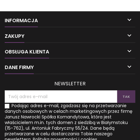
Backflow (przepływ zwrotny).
Backflow (przepływ zwrotny).
Kadzidła Goloka są
Kadzidła Goloka są
zapakowane w poręcznej,
zapakowane w poręcznej,
zamykanej puszce. W każdej
zamykanej puszce. W każdej

INFORMACJA
puszce znajdują się 24 stożki,
puszce znajdują się 24 stożki,
których czas palenia wynosi
których czas palenia wynosi

ok. 20 minut. Skład jest
ok. 20 minut. Skład jest
ZAKUPY
całkowicie naturalny, dzięki
całkowicie naturalny, dzięki
temu kadzidełka nie są
temu kadzidełka nie są

OBSŁUGA KLIENTA
szkodliwe i osiągają
szkodliwe i osiągają
pełniejszy aromat. Firma
pełniejszy aromat. Firma
Goloka od ponad 16 lat
Goloka od ponad 16 lat

DANE FIRMY
tworzy wysokiej jakości
tworzy wysokiej jakości...
kadzidełka,...
NEWSLETTER
Podając adres e-mail, zgadzasz się na przetwarzanie
danych osobowych w celach marketingowych przez firmę
Janusz Nawrocki Spółka Komandytowa, która jest
właścicielem m.in. tych domen z siedzibą w Białymstoku
(15-762), ul. Antoniuk Fabryczny 55/24. Dane będą
przetwarzane w celu dostarczania Tobie naszego
newslettera.
Polityka prywatności i cookies.