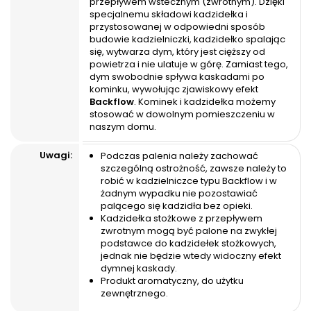
przepływem wstecznym (zwrotnym). Dzięki
specjalnemu składowi kadzidełka i
przystosowanej w odpowiedni sposób
budowie kadzielniczki, kadzidełko spalając
się, wytwarza dym, który jest cięższy od
powietrza i nie ulatuje w górę. Zamiast tego,
dym swobodnie spływa kaskadami po
kominku, wywołując zjawiskowy efekt
Backflow
. Kominek i kadzidełka możemy
stosować w dowolnym pomieszczeniu w
naszym domu.
Uwagi:
Podczas palenia należy zachować
szczególną ostrożność, zawsze należy to
robić w kadzielniczce typu Backflow i w
żadnym wypadku nie pozostawiać
palącego się kadzidła bez opieki.
Kadzidełka stożkowe z przepływem
zwrotnym mogą być palone na zwykłej
podstawce do kadzidełek stożkowych,
jednak nie będzie wtedy widoczny efekt
dymnej kaskady.
Produkt aromatyczny, do użytku
zewnętrznego.