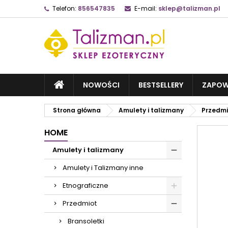
Telefon:
856547835
E-mail:
sklep@talizman.pl
NOWOŚCI
BESTSELLERY
ZAPOW
Strona główna
Amulety i talizmany
Przedmi
HOME
Amulety i talizmany
Amulety i Talizmany inne
Etnograficzne
Przedmiot
Bransoletki