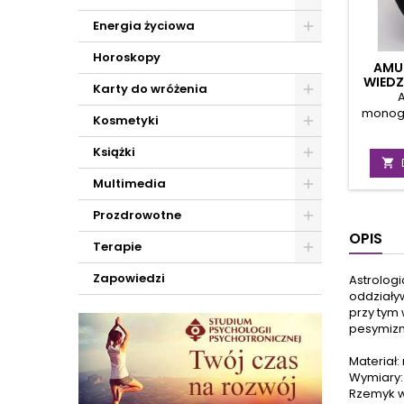
Energia życiowa
Horoskopy
AMUL
WIEDZ
Karty do wróżenia
A
monog
Kosmetyki
wyraż
mądroś
Książki
sym

pierws
Multimedia
alfabet
obej
Prozdrowotne
OPIS
r&o
Terapie
duch
mądroś
Zapowiedzi
Astrologi
decyz
oddziały
Zna
przy tym 
napis
pesymizm
Przez t
ma prz
Materiał
tryu
Wymiary:
słab
Rzemyk 