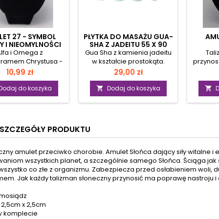
ET 27 - SYMBOL
PŁYTKA DO MASAŻU GUA-
AMU
Y I NIEOMYLNOŚCI
SHA Z JADEITU 55 X 90
MM
lfa i Omega z
Gua Sha z kamienia jadeitu
Tal
ramem Chrystusa -
w kształcie prostokąta.
przynosz
a najwyższą Boską
Działanie masażu GUA SHA:
dają
Cena
Cena
10,99 zł
29,00 zł
ć i wiedzę zawartą
przywraca harmonię
pra
bolicznie między
organizmu usprawnia
kor
Dodaj do koszyka
Dodaj do koszyka
D


zą i ostatnią literą
krążenie krwi i limfy
sprzyja
u greckiego; wiedzę
wspomaga
w grach
mującą wszystko.
usuwanie różnego rodzaju
wygr
Wyraża też
zaburzeń usuwa toksyny z
zrządz
SZCZEGÓŁY PRODUKTU
acute;wnowagę
organizmu łagodzi bóle
wygr
ową, wyważenie i
mięśni i stawów łagodzi
zostać
ć w podejmowaniu
skutki wyziębienia i gorączki
wielu,
czny amulet przeciwko chorobie. Amulet Słońca dający siły witalne i
ji i sąd&oacute;w.
rozluźnia mięśnie likwiduje
zasz
waniom wszystkich planet, a szczególnie samego Słońca. Ściąga ja
k ten opatrzony
skrzepy zmniejsza
mosiąd
wszystko co złe z organizmu. Zabezpiecza przed osłabieniem woli, du
em Vince in Hoc -
opuchlizny oczyszcza i
2,5cmR
em. Jak każdy talizman słoneczny przynosić ma poprawę nastroju i 
en znak zwyciężysz -
wzmacnia organizm
ynieść zwycięstwo i
uaktywnia działanie układu
: mosiądz
mf nad wszelkimi
odpornościowego
 2,5cm x 2,5cm
ościami ludzkimi
Przeciwwskazania do
w komplecie