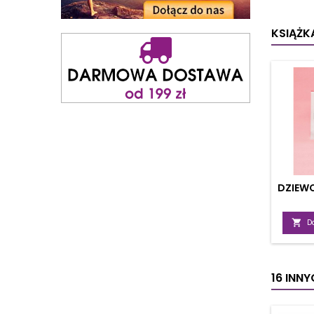
wynikaj
także d
w
KSIĄŻKA
DZIEWC

D
16 INN