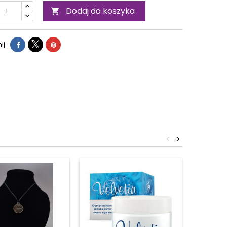
Dodaj do koszyka

ij
<
>