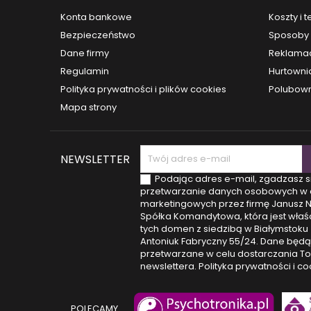
r&oac
Konta bankowe
Koszty i 
zdrow
Bezpieczeństwo
Sposoby 
o
Dane firmy
Reklamac
zewnę
Regulamin
Hurtowni
na
przywr
Polityka prywatności i plików cookies
Polubown
Tak post
Mapa strony
prz
NEWSLETTER
Podając adres e-mail, zgadzasz s
przetwarzanie danych osobowych w 
marketingowych przez firmę Janusz 
Spółka Komandytowa, która jest właśc
tych domen z siedzibą w Białymstoku (
Antoniuk Fabryczny 55/24. Dane będą
przetwarzane w celu dostarczania T
newslettera.
Polityka prywatności i co
POLECAMY