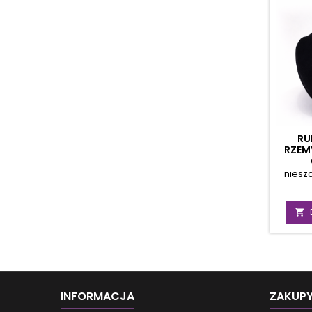
RU
RZEM
PRZED
niesz
łagod
zmia
zachow

w stoso
względ
m
kom
wysoko
2 cm, ma
INFORMACJA
ZAKUP
pomagaj
za kurt