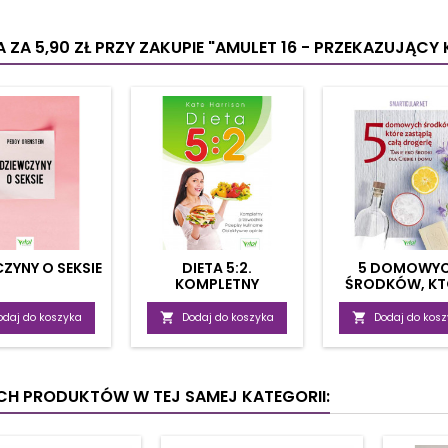
ącymi z niewiedzy, a
masażu GUA...
ać silną wiarę i wolę
 zwalczaniu...
 ZA 5,90 ZŁ
PRZY ZAKUPIE "AMULET 16 - PRZEKAZUJĄCY
ZYNY O SEKSIE
DIETA 5:2.
5 DOMOWY
KOMPLETNY
ŚRODKÓW, KT
PRZEWODNIK
ZASTĄPIĄ DROG
PRZEPISY KULINARNE,
odaj do koszyka

Dodaj do koszyka

Dodaj do kos
OBIEKTYWNE OPINIE
YCH PRODUKTÓW W TEJ SAMEJ KATEGORII: