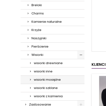
Breloki
Charms
Kamienie naturalne
Krzyże
Naszyjniki
Pierścienie
Wisiorki
wisiorki drewniane
KLIENC
wisiorki inne
wisiorki mosiężne
wisiorki szklane
wisiorki z kamienia
Zastosowanie