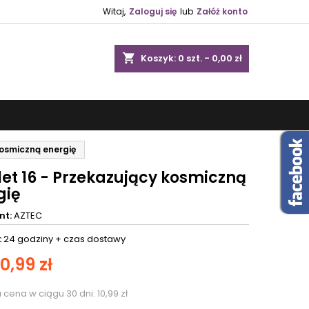
Witaj,
Zaloguj się
lub
Załóż konto
shopping_cart
Koszyk:
0
szt. - 0,00 zł
kosmiczną energię
et 16 - Przekazujący kosmiczną
gię
nt:
AZTEC
:
24 godziny +
czas dostawy
10,99 zł
a cena w ciągu 30 dni:
10,99 zł