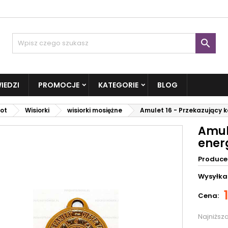

IEDZI
PROMOCJE
KATEGORIE
BLOG
ot
Wisiorki
wisiorki mosiężne
Amulet 16 - Przekazujący 
Amul
ener
Produce
Wysyłka
Cena:
Najniższ