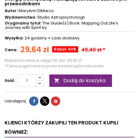
przewodnikami
Autor:
MaryAnn DiMarco
Wydawnictwo:
Studio Astropsychologii
Oryginalny tytuł:
The Guide(s) Book: Mapping Out Life’s
Journey with Spirit by
Wysyłka:
24 godziny +
czas dostawy
29,64 zł
49,40 zł *
Rabat 40%
Cena:
Najniższa cena w ciągu 30 dni:
29,95 zł
*Cena sugerowana przez wydawcę/producenta
Dodaj do koszyka
Ilość

Udostępnij
KLIENCI KTÓRZY ZAKUPILI TEN PRODUKT KUPILI
RÓWNIEŻ: