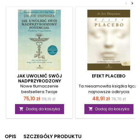
<
>
JAK UWOLNIĆ SWÓJ
EFEKT PLACEBO
NADPRZYRODZONY
POTENCJAŁ
Nowe tłumaczenie
Ta niesamowita książka łączy
bestsellera Twoje
najnowsze odkrycia
nadprzyrodzone zdolności
neuronauki, neurobiologii,
Cena
Cena
Cena
Cena
75,10 zł
48,91 zł
119,10 zł
79,70 zł
(oryg. „Becoming
psychologii, psychosomatyki i
podstawowa
podstawow
supernatural”),
fizyki kwantowej, aby w prosty
Dodaj do koszyka
Dodaj do koszyka


zaktualizowane o
sposób wyjaśnić efekt
wypracowane w ostatnich
placebo. Autor dzieli się
latach specjalistyczne
udokumentowanymi
pojęcia środowiska
przykładami działania efektu
OPIS
SZCZEGÓŁY PRODUKTU
związanego z myślą i ideami
placebo, gdzie chorym udało