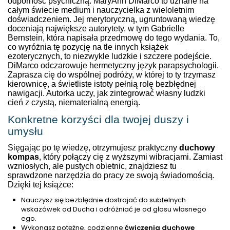
odporność psychiczną. MaryAnn DiMarco to uznane na
całym świecie medium i nauczycielka z wieloletnim
doświadczeniem. Jej merytoryczną, ugruntowaną wiedzę
doceniają największe autorytety, w tym Gabrielle
Bernstein, która napisała przedmowę do tego wydania. To,
co wyróżnia tę pozycję na tle innych książek
ezoterycznych, to niezwykle ludzkie i szczere podejście.
DiMarco odczarowuje hermetyczny język parapsychologii.
Zaprasza cię do wspólnej podróży, w której to ty trzymasz
kierownicę, a świetliste istoty pełnią rolę bezbłędnej
nawigacji. Autorka uczy, jak zintegrować własny ludzki
cień z czystą, niematerialną energią.
Konkretne korzyści dla twojej duszy i
umysłu
Sięgając po tę wiedzę, otrzymujesz praktyczny
duchowy
kompas
, który połączy cię z wyższymi wibracjami. Zamiast
wzniosłych, ale pustych obietnic, znajdziesz tu
sprawdzone narzędzia do pracy ze swoją świadomością.
Dzięki tej książce:
Nauczysz się bezbłędnie dostrajać do subtelnych
wskazówek od Ducha i odróżniać je od głosu własnego
ego.
Wykonasz potężne, codzienne
ćwiczenia duchowe