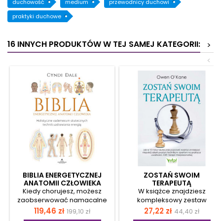
duchowość
medium
przewodnicy duchowi
praktyki duchowe
16 INNYCH PRODUKTÓW W TEJ SAMEJ KATEGORII:
>
<
BIBLIA ENERGETYCZNEJ
ZOSTAŃ SWOIM
ANATOMII CZŁOWIEKA
TERAPEUTĄ
Kiedy chorujesz, możesz
W książce znajdziesz
zaobserwować namacalne
kompleksowy zestaw
objawy choroby – ból, brak
ćwiczeń terapeutycznych,
Cena
Cena
Cena
Cena
119,46 zł
27,22 zł
199,10 zł
44,40 zł
apetytu, zmęczenie, wysypkę
które Autor oparł na