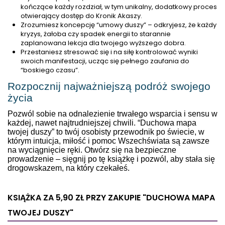
kończące każdy rozdział, w tym unikalny, dodatkowy proces
otwierający dostęp do Kronik Akaszy.
Zrozumiesz koncepcję “umowy duszy” – odkryjesz, że każdy
kryzys, żałoba czy spadek energii to starannie
zaplanowana lekcja dla twojego wyższego dobra.
Przestaniesz stresować się i na siłę kontrolować wyniki
swoich manifestacji, ucząc się pełnego zaufania do
“boskiego czasu”.
Rozpocznij najważniejszą podróż swojego
życia
Pozwól sobie na odnalezienie trwałego wsparcia i sensu w
każdej, nawet najtrudniejszej chwili. “Duchowa mapa
twojej duszy” to twój osobisty przewodnik po świecie, w
którym intuicja, miłość i pomoc Wszechświata są zawsze
na wyciągnięcie ręki. Otwórz się na bezpieczne
prowadzenie – sięgnij po tę książkę i pozwól, aby stała się
drogowskazem, na który czekałeś.
KSIĄŻKA ZA 5,90 ZŁ
PRZY ZAKUPIE "DUCHOWA MAPA
TWOJEJ DUSZY"