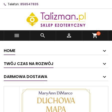
Telefon:
856547835
0



shopping_cart
HOME
TWÓJ CZAS NA ROZWÓJ
DARMOWA DOSTAWA