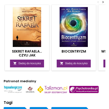
<
>
SEKRET RAFAELA…
BIOCENTRYZM
WSP
CZYLI JAK
OSIĄGNĄŁEM ŻYCIOWY
SUKCES

Dodaj do koszyka

Dodaj do koszyka
Patronat medialny
Tagi