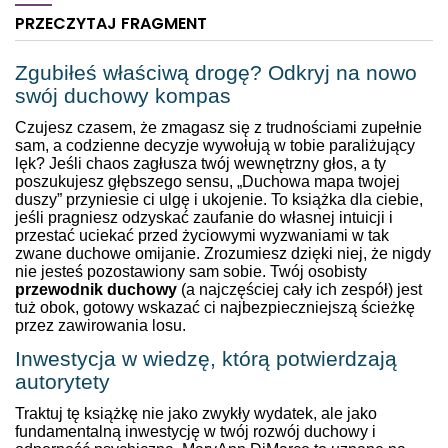
dr. Joe Dispenzy! Znajdziesz
się pokonać takie problemy,
PRZECZYTAJ FRAGMENT
w nim najnowsze badania
jak depresja, zapalenie
naukowe połączone ze
stawów, a nawet objawy
starożytną mądrością. Doktor
parkinsona. Zrozumiesz,
Zgubiłeś właściwą drogę? Odkryj na nowo
Dispenza udowadnia, jak
czym jest neuroplastyczność
swój duchowy kompas
zwykli ludzie potrafią robić
mózgu i jak wykorzystać
niezwykłe rzeczy i
programowanie
Czujesz czasem, że zmagasz się z trudnościami zupełnie
wykorzystywać swoje
podświadomości do
sam, a codzienne decyzje wywołują w tobie paraliżujący
nadprzyrodzone zdolności.
poprawy zdrowia i lepszej
lęk? Jeśli chaos zagłusza twój wewnętrzny głos, a ty
Prezentuje terapie, narzędzia
jakości życia. Książka
poszukujesz głębszego sensu, „Duchowa mapa twojej
i ćwiczenia, a także
zawiera...
duszy” przyniesie ci ulgę i ukojenie. To książka dla ciebie,
medytacje, dzięki...
jeśli pragniesz odzyskać zaufanie do własnej intuicji i
przestać uciekać przed życiowymi wyzwaniami w tak
zwane duchowe omijanie. Zrozumiesz dzięki niej, że nigdy
nie jesteś pozostawiony sam sobie. Twój osobisty
przewodnik duchowy
(a najczęściej cały ich zespół) jest
tuż obok, gotowy wskazać ci najbezpieczniejszą ścieżkę
przez zawirowania losu.
Inwestycja w wiedzę, którą potwierdzają
autorytety
Traktuj tę książkę nie jako zwykły wydatek, ale jako
fundamentalną inwestycję w twój rozwój duchowy i