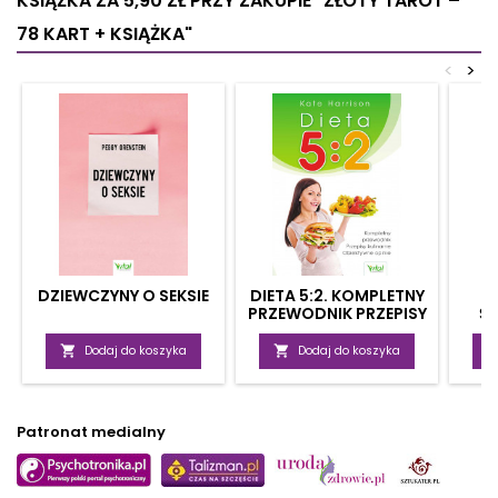
KSIĄŻKA ZA 5,90 ZŁ
PRZY ZAKUPIE "ZŁOTY TAROT –
78 KART + KSIĄŻKA"
<
>
DZIEWCZYNY O SEKSIE
DIETA 5:2. KOMPLETNY
PRZEWODNIK PRZEPISY
Ś
KULINARNE,
ZA
OBIEKTYWNE OPINIE

Dodaj do koszyka

Dodaj do koszyka
Patronat medialny