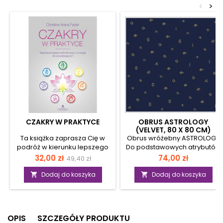
<
>
CZAKRY W PRAKTYCE
OBRUS ASTROLOGY
(VELVET, 80 X 80 CM)
Ta książka zaprasza Cię w
Obrus wróżebny ASTROLOGY
podróż w kierunku lepszego
Do podstawowych atrybutów
świata. Tchnie w Ciebie nowe
pracy wróżki zalicza się obrus
Cena
Cena
Cena
32,00 zł
74,00 zł
49,40 zł
myśli, pomysły i odwagę.
wróżebny z wyszytymi na nim
podstawowa
Dzięki niej otworzysz serce i
symbolami ochronnymi.
Dodaj do koszyka
Dodaj do koszyka


odegnasz strach przed
Obrus ma kształt kwadratu.
zmianami. Staniesz się
Wykonany jest z czarnego
również dowodem
welwetu, a zdobią go
skuteczności, mającej
symbole znane w astrologii.
OPIS
SZCZEGÓŁY PRODUKTU
właśnie miejsce, rewolucji na
Ułatwia koncentrację,