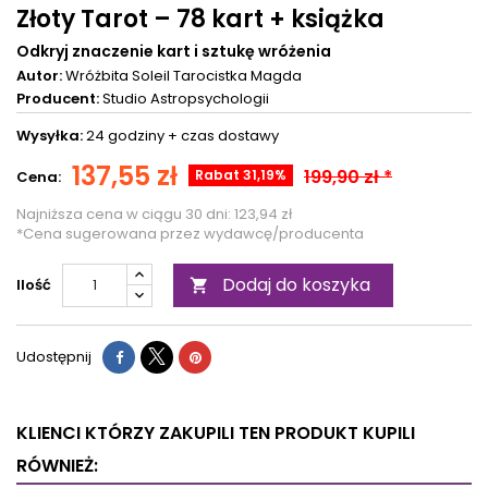
Złoty Tarot – 78 kart + książka
Odkryj znaczenie kart i sztukę wróżenia
Autor:
Wróżbita Soleil
Tarocistka Magda
Producent:
Studio Astropsychologii
Wysyłka:
24 godziny +
czas dostawy
137,55 zł
199,90 zł *
Rabat 31,19%
Cena:
Najniższa cena w ciągu 30 dni:
123,94 zł
*Cena sugerowana przez wydawcę/producenta
Dodaj do koszyka
Ilość

Udostępnij
KLIENCI KTÓRZY ZAKUPILI TEN PRODUKT KUPILI
RÓWNIEŻ: