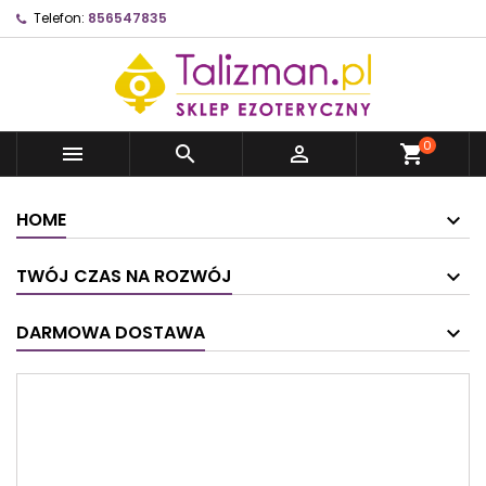
Telefon:
856547835
0



shopping_cart
HOME
TWÓJ CZAS NA ROZWÓJ
DARMOWA DOSTAWA