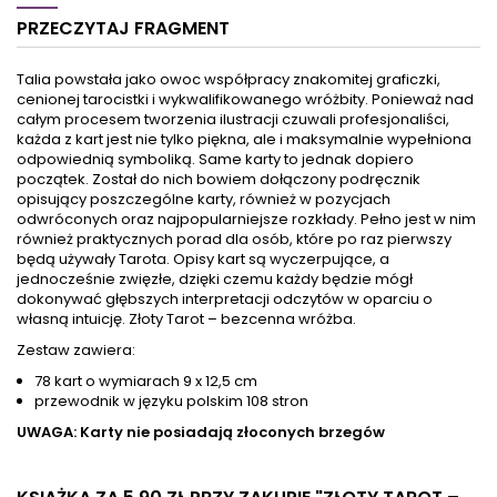
poziomie czakr. Zaczniesz
nawiązanie kontaktu z polem
PRZECZYTAJ FRAGMENT
samodzielnie modyfikować
energoinformacyjnym, a w
ich kolory i energie. W ten
dodatku zapewnia ochronę
sposób zwiększysz swoje
podczas pracy z kartami,
Talia powstała jako owoc współpracy znakomitej graficzki,
wibracje, przeniesiesz się na
runami i innymi systemami
cenionej tarocistki i wykwalifikowanego wróżbity. Ponieważ nad
następny poziom
dywinacyjnymi. Ponadto
całym procesem tworzenia ilustracji czuwali profesjonaliści,
świadomości oraz
obrus ma zastosowanie
każda z kart jest nie tylko piękna, ale i maksymalnie wypełniona
odnajdziesz uwolnienie.
czysto praktyczne: chroni
odpowiednią symboliką. Same karty to jednak dopiero
Pomogą Ci w tym liczne,
karty przed wycieraniem się
początek. Został do nich bowiem dołączony podręcznik
wypróbowane przez
i...
opisujący poszczególne karty, również w pozycjach
Autorkę,...
odwróconych oraz najpopularniejsze rozkłady. Pełno jest w nim
również praktycznych porad dla osób, które po raz pierwszy
będą używały Tarota. Opisy kart są wyczerpujące, a
jednocześnie zwięzłe, dzięki czemu każdy będzie mógł
dokonywać głębszych interpretacji odczytów w oparciu o
własną intuicję. Złoty Tarot – bezcenna wróżba.
Zestaw zawiera:
78 kart o wymiarach 9 x 12,5 cm
przewodnik w języku polskim 108 stron
UWAGA: Karty nie posiadają złoconych brzegów