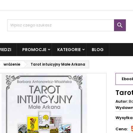

IEDZI
PROMOCJE
KATEGORIE
BLOG
wróżenie
Tarot intuicyjny Małe Arkana
Eboo
Taro
Autor:
B
Wydawn
Wysyłka
Cena: