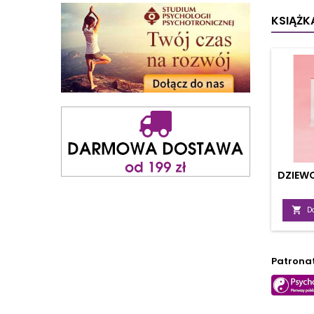
up
KSIĄŻKA
DZIEWC

D
Patrona