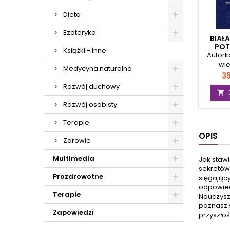
Dieta
Ezoteryka
BIAŁ
POT
Książki - inne
Autork
wie
Medycyna naturalna
magi
C
35
wymo
Rozwój duchowy
dzisie

pre
Rozwój osobisty
skute
ma
Terapie
początk
OPIS
dowie
Zdrowie
miłosn
wycią
Multimedia
Jak stawi
ezotery
sekretów 
do tej 
Prozdrowotne
sięgający
że n
odpowiedz
przygo
Terapie
Nauczysz 
rzucani
poznasz s
Zapowiedzi
jest 
przyszłoś
Szybkie