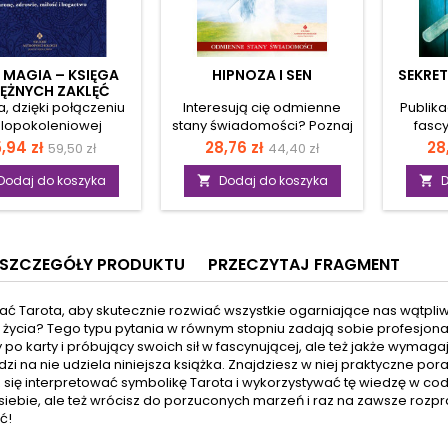
A MAGIA – KSIĘGA
HIPNOZA I SEN
SEKRE
ĘŻNYCH ZAKLĘĆ
a, dzięki połączeniu
Interesują cię odmienne
Publik
lopokoleniowej
stany świadomości? Poznaj
fasc
cznej wiedzy oraz
hipnozę – jedną z
nieza
ena
Cena
Cena
Cena
Ce
,94 zł
28,76 zł
28
59,50 zł
44,40 zł
gów, jakie stawia
najciekawszych metod
magi
podstawowa
podstawowa
jszy pędzący świat,
relaksu i terapii. Dzięki temu
świata 
Dodaj do koszyka
Dodaj do koszyka
D


zentuje szybkie i
poradnikowi, napisanemu
Dzięk
czne rytuały białej
przez doświadczonego
zostan
gii i czarów dla
psychologa, hipnologa,
wiedźm
ujących. Dzięki niej
doktora medycyny
czerpie 
SZCZEGÓŁY PRODUKTU
PRZECZYTAJ FRAGMENT
sz się, że zaklęcia
naturalnej i teologii,
ma
e i ochronne są na
poznasz historię hipnozy i jej
wyko
gnięcie ręki. Jeśli
terapeutyczną moc.
potencj
ać Tarota, aby skutecznie rozwiać wszystkie ogarniające nas wątpli
ka jest ci bliska, ale
Dowiesz się, jak
umys
życia? Tego typu pytania w równym stopniu zadają sobie profesjonali
pory wydawało ci się,
bezpiecznie wykorzystać tę
modyf
 po karty i próbujący swoich sił w fascynującej, ale też jakże wymag
ie masz czasu na
technikę przy leczeniu
zaró
i na nie udziela niniejsza książka. Znajdziesz w niej praktyczne por
towanie rytuałów i
chorób
o
się interpretować symbolikę Tarota i wykorzystywać tę wiedzę w codzi
e uroków, ta księga
psychosomatycznych czy
przygo
iebie, ale też wrócisz do porzuconych marzeń i raz na zawsze rozpraw
idealna dla ciebie.
nałogów. Nauczysz się
eliksi
ć!
 zaklęcia, doskonale
zdrowo żyć i odbudujesz
niez