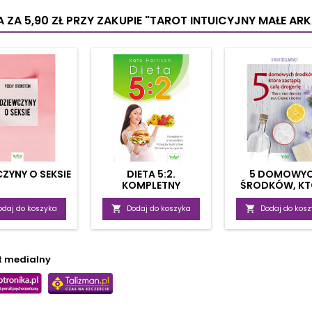
i czytelnie
dobre relacje z bliskimi.
dzięki
orządkowane,...
Odpowiednio zastosowane
sw
 ZA 5,90 ZŁ
PRZY ZAKUPIE "TAROT INTUICYJNY MAŁE AR
afirmacje hipnotyczne...
magnety
ZYNY O SEKSIE
DIETA 5:2.
5 DOMOWY
KOMPLETNY
ŚRODKÓW, KT
PRZEWODNIK
ZASTĄPIĄ DROG
PRZEPISY KULINARNE,
odaj do koszyka

Dodaj do koszyka

Dodaj do kos
OBIEKTYWNE OPINIE
t medialny