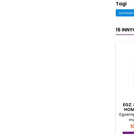
Tagi
symbole 
16 INN
EGZ.
HOM
ROZMY
Egzemp
mo
us
C
1
zary