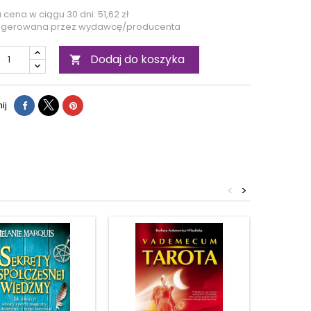
a cena w ciągu 30 dni:
51,62 zł
ugerowana przez wydawcę/producenta
Dodaj do koszyka

ij
<
>