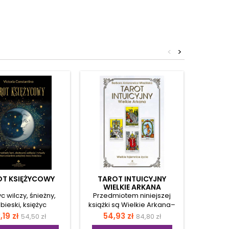
<
>
OT KSIĘŻYCOWY
TAROT INTUICYJNY
WIELKIE ARKANA
NAJS
RYTUAŁY
c wilczy, śnieżny,
Przedmiotem niniejszej
Runy, 
SKA
bieski, księżyc
książki są Wielkie Arkana–
sys
iwych… Poznaj 13
zbiór 22 archetypowych
wymag
ena
Cena
Cena
Cena
Ce
,19 zł
54,93 zł
30,
54,50 zł
84,80 zł
ych pełni księżyca,
sytuacji i postaci, które
wiedzy z 
podstawowa
podstawowa