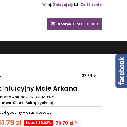
Witaj,
Zaloguj się
lub
Załóż konto
shopping_cart
Koszyk:
0
szt. - 0,00 zł
k
37,74 zł
t intuicyjny Małe Arkana
arbara Antonowicz-Wlazińska
ictwo:
Studio Astropsychologii
:
24 godziny +
czas dostawy
51,79 zł
79,70 zł *
Rabat 35,02%