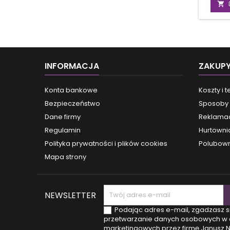
okładki,

cenie)
jest 
Pięk
tole
otwart
myśle
INFORMACJA
ZAKUP
nas
w
odczu
Konta bankowe
Koszty i 
swy
Bezpieczeństwo
Sposoby 
stanow
we ws
Dane firmy
Reklamac
jedn
Regulamin
Hurtowni
wie
poprzez
Polityka prywatności i plików cookies
Polubown
świa
Mapa strony
pla
NEWSLETTER
Podając adres e-mail, zgadzasz s
przetwarzanie danych osobowych w 
marketingowych przez firmę Janusz 