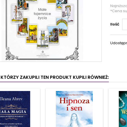
Najniższ
*Cena s
Ilość
Udostępn
I KTÓRZY ZAKUPILI TEN PRODUKT KUPILI RÓWNIEŻ: