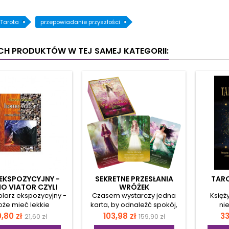
Tarota
przepowiadanie przyszłości
YCH PRODUKTÓW W TEJ SAMEJ KATEGORII:
 EKSPOZYCYJNY -
SEKRETNE PRZESŁANIA
TAR
O VIATOR CZYLI
WRÓŻEK
ŚLANIA W DRODZE
larz ekspozycyjny -
Czasem wystarczy jedna
Księży
że mieć lekkie
karta, by odnaleźć spokój,
nie
zkodzenia (np.
uzyskać odpowiedź lub
myśl
ena
Cena
Cena
Cena
C
0,80 zł
103,98 zł
33
21,60 zł
159,90 zł
sowanie, otarcie
poczuć się bliżej siebie. Ta
wyjątkow
podstawowa
podstawowa