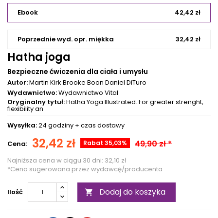
Ebook
42,42 zł
Poprzednie wyd. opr. miękka
32,42 zł
Hatha joga
Bezpieczne ćwiczenia dla ciała i umysłu
Autor:
Martin Kirk
Brooke Boon
Daniel DiTuro
Wydawnictwo:
Wydawnictwo Vital
Oryginalny tytuł:
Hatha Yoga Illustrated. For greater strenght,
flexibility an
Wysyłka:
24 godziny +
czas dostawy
32,42 zł
49,90 zł *
Rabat 35,03%
Cena:
Najniższa cena w ciągu 30 dni:
32,10 zł
*Cena sugerowana przez wydawcę/producenta
Dodaj do koszyka
Ilość
