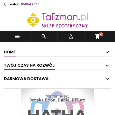
Telefon:
856547835
0



shopping_cart
HOME
TWÓJ CZAS NA ROZWÓJ
DARMOWA DOSTAWA