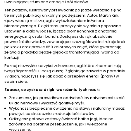
uwalniającej stłumione emocje i ból pleców.
Ten potężny, ilustrowany przewodnik po jodze wyróżnia się na
tle innych publikacji unikalnym podejściem. Autor, Martin Kirk,
łączy wiedzę mistrza jogi z wykształceniem inżyniera
biomedycznego. Dzięki temu precyzyjnie wyjaśnia poprawne
ustawienie ciała w jodze, łącząc biomechanikę z anatomią
energetyczną czakr i bandh. Dostajesz do rąk absolutnie
pewne źródło wiedzy, zawierające szczegółowe instrukcje krok
po kroku oraz prawie 650 kolorowych zdjęć, które gwarantują,
że twoja praktyka będzie głęboko transformująca i wolna od
kontuzji.
Poznaj niezwykłe korzyści zdrowotne jogi, które zharmonizują
twoją fizyczność i uleczą duszę. Zgłębiając zawarte w poradniku
77 asan, nauczysz się, jak dbać o przepływ energii (prany) w
swoim ciele.
Zobacz, co zyskasz dzięki wdrożeniu tych nauk:
Zrozumiesz, jak prawidłowo oddychać, by natychmiast ukoić
układ nerwowy i wyciszyć gonitwę myśli.
Wykonasz bezpieczne ćwiczenia na stawy i naturalny masaż
powięzi, co skutecznie zredukuje ból stawów.
Odkryjesz gotowe zestawy ćwiczeń hatha jogi, idealne
zarówno na poranne przebudzenie, jak i wieczorne
wyciszenie.