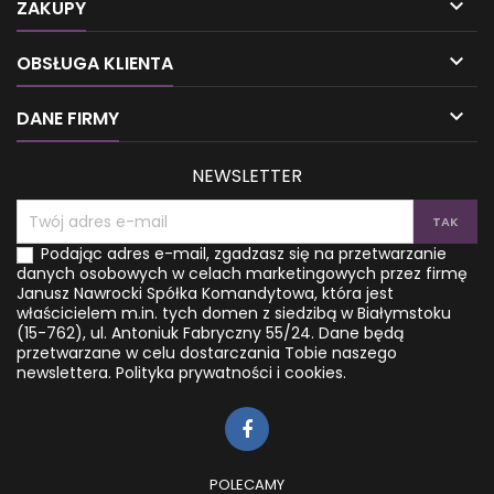

indywidualności i dążeniu do
dlaczego spożywanie mleka
ZAKUPY
wspólnych celów. Nauczysz
krowiego grozi nie tylko
się odnajdywać swoje
chorobami układu

OBSŁUGA KLIENTA
wyzwalacze pozytywnych
pokarmowego. Może być
uczuć i wykorzystywać je w
także przyczyną chorób
trudnych momentach.
autoimmunologicznych,

DANE FIRMY
Wyleczysz...
dysfunkcji psychicznych, a
nawet nowotworów....
NEWSLETTER
Podając adres e-mail, zgadzasz się na przetwarzanie
danych osobowych w celach marketingowych przez firmę
Janusz Nawrocki Spółka Komandytowa, która jest
właścicielem m.in. tych domen z siedzibą w Białymstoku
(15-762), ul. Antoniuk Fabryczny 55/24. Dane będą
przetwarzane w celu dostarczania Tobie naszego
newslettera.
Polityka prywatności i cookies.
POLECAMY