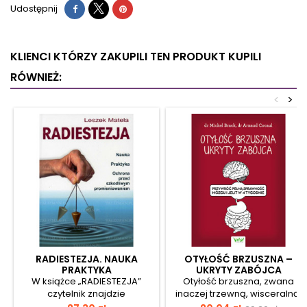
Udostępnij
KLIENCI KTÓRZY ZAKUPILI TEN PRODUKT KUPILI
RÓWNIEŻ:
<
>
RADIESTEZJA. NAUKA
OTYŁOŚĆ BRZUSZNA –
PRAKTYKA
UKRYTY ZABÓJCA
W książce „RADIESTEZJA”
Otyłość brzuszna, zwana
czytelnik znajdzie
inaczej trzewną, wisceralną,
wyczerpujące informacje
centralną, androidalną lub