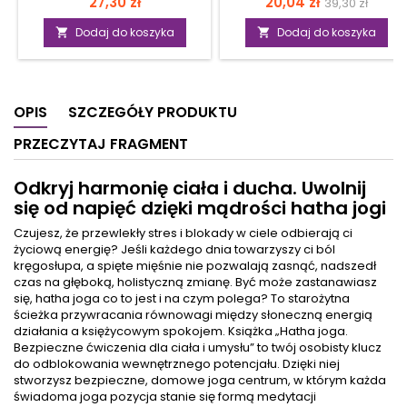
Cena
Cena
Cena
27,30 zł
20,04 zł
39,30 zł
dotyczące tej dziedziny
otyłością typu jabłko,
podstawow
wiedzy, pozna dzieje
występuje u osób z nadwagą,
Dodaj do koszyka
Dodaj do koszyka


radiestezji, jej współczesne
jak i szczupłych. Jest
oblicze oraz najnowsze
schorzeniem zagrażającym
badania naukowe na jej
zdrowiu. Zwiększa ryzyko
temat. Książka omawia
rozwoju cukrzycy typu 2 i
OPIS
SZCZEGÓŁY PRODUKTU
szczegółowo różnego
chorób serca, przyczynia się
rodzaju sprzęt radiestezyjny,
do powstawania
PRZECZYTAJ FRAGMENT
w tym też urządzenia mało
nadciśnienia tętniczego,
znane w naszym kraju, a
podwyższenia poziomu
także metody neutralizujące
cholesterolu oraz może
Odkryj harmonię ciała i ducha. Uwolnij
szkodliwe promieniowanie.
wywoływać raka piersi.
się od napięć dzięki mądrości hatha jogi
Autor przekonuje, iż tego
Autorzy, lekarze o
rodzaju emisje oparte są o
międzynarodowej renomie,
Czujesz, że przewlekły stres i blokady w ciele odbierają ci
zjawiska naturalne, a wśród
przedstawiają 4-tygodniowy
życiową energię? Jeśli każdego dnia towarzyszy ci ból
wybitnych jej przedstawicieli
program o naukowo
kręgosłupa, a spięte mięśnie nie pozwalają zasnąć, nadszedł
jest wielu księży i...
udowodnionej skuteczności
czas na głęboką, holistyczną zmianę. Być może zastanawiasz
gwarantujący...
się, hatha joga co to jest i na czym polega? To starożytna
ścieżka przywracania równowagi między słoneczną energią
działania a księżycowym spokojem. Książka „Hatha joga.
Bezpieczne ćwiczenia dla ciała i umysłu” to twój osobisty klucz
do odblokowania wewnętrznego potencjału. Dzięki niej
stworzysz bezpieczne, domowe joga centrum, w którym każda
świadoma joga pozycja stanie się formą medytacji