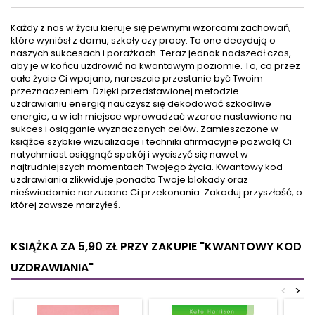
jednocześnie bardzo
pozbędziesz się stanów
nieporadną osobą. Nie
lękowych i destrukcyjnego
Każdy z nas w życiu kieruje się pewnymi wzorcami zachowań,
zważa jednak na
niepokoju. Manifestacje,
które wyniósł z domu, szkoły czy pracy. To one decydują o
ograniczenia, lecz sumiennie
wsparte medytacjami i
naszych sukcesach i porażkach. Teraz jednak nadszedł czas,
realizuje swoje marzenie.
afirmacjami, mogą stać się
aby je w końcu uzdrowić na kwantowym poziomie. To, co przez
Weź udział w niezapomnianej
również formą skutecznej
całe życie Ci wpajano, nareszcie przestanie być Twoim
wędrówce w poszukiwaniu
terapii. Wystarczy tylko
przeznaczeniem. Dzięki przedstawionej metodzie –
nadziei i...
osiągnąć stan wysokich
uzdrawianiu energią nauczysz się dekodować szkodliwe
wibracji...
energie, a w ich miejsce wprowadzać wzorce nastawione na
sukces i osiąganie wyznaczonych celów. Zamieszczone w
książce szybkie wizualizacje i techniki afirmacyjne pozwolą Ci
natychmiast osiągnąć spokój i wyciszyć się nawet w
najtrudniejszych momentach Twojego życia. Kwantowy kod
uzdrawiania zlikwiduje ponadto Twoje blokady oraz
nieświadomie narzucone Ci przekonania. Zakoduj przyszłość, o
której zawsze marzyłeś.
KSIĄŻKA ZA 5,90 ZŁ
PRZY ZAKUPIE "KWANTOWY KOD
UZDRAWIANIA"
<
>