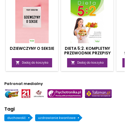
DZIEWCZYNY O SEKSIE
DIETA 5:2. KOMPLETNY
PRZEWODNIK PRZEPISY
Ś
KULINARNE,
ZA
OBIEKTYWNE OPINIE

Dodaj do koszyka

Dodaj do koszyka
Patronat medialny
Tagi
duchowość
uzdrawianie kwantowe