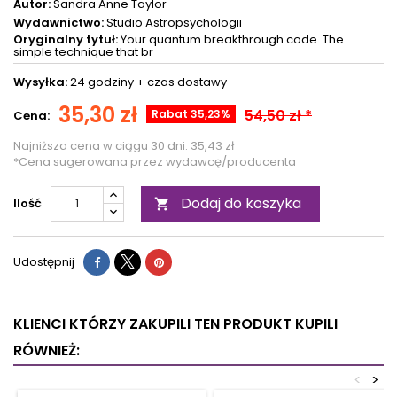
Autor:
Sandra Anne Taylor
Wydawnictwo:
Studio Astropsychologii
Oryginalny tytuł:
Your quantum breakthrough code. The
simple technique that br
Wysyłka:
24 godziny +
czas dostawy
35,30 zł
54,50 zł *
Rabat 35,23%
Cena:
Najniższa cena w ciągu 30 dni:
35,43 zł
*Cena sugerowana przez wydawcę/producenta
Dodaj do koszyka
Ilość

Udostępnij
KLIENCI KTÓRZY ZAKUPILI TEN PRODUKT KUPILI
RÓWNIEŻ:
<
>