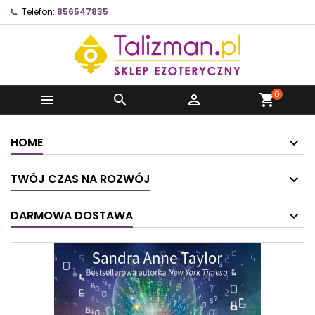
Telefon:
856547835
0



shopping_cart
HOME
TWÓJ CZAS NA ROZWÓJ
DARMOWA DOSTAWA