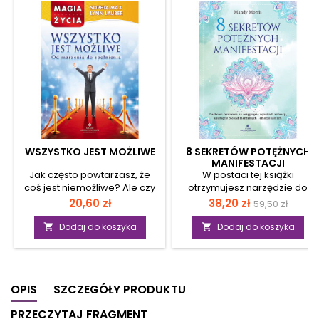
WSZYSTKO JEST MOŻLIWE
8 SEKRETÓW POTĘŻNYCH
MANIFESTACJI
Jak często powtarzasz, że
W postaci tej książki
coś jest niemożliwe? Ale czy
otrzymujesz narzędzie do
bariery istnieją naprawdę,
wprowadzenia pozytywnych
Cena
Cena
Cena
20,60 zł
38,20 zł
59,50 zł
czy też sam je tworzysz? Ta
zmian w swoim życiu.
podstawow
książka ma na celu
Znajdziesz w niej
Dodaj do koszyka
Dodaj do koszyka


uzmysłowienie Ci, że nigdy
szczegółowo opisane
nie jest za późno, by coś w
zasady praktycznego użycia
swoim życiu zmienić.
manifestacji. Korzystając ze
Bohaterem publikacji jest
wskazówek i instrukcji krok po
OPIS
SZCZEGÓŁY PRODUKTU
człowiek, który marzy o staniu
kroku, wzmocnisz swój
się największym magikiem
rozwój osobisty i poczucie
PRZECZYTAJ FRAGMENT
świata. Niestety jest on
własnej wartości, a także