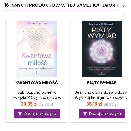
16 INNYCH PRODUKTÓW W TEJ SAMEJ KATEGORII:
>
<
KWANTOWA MIŁOŚĆ
PIĄTY WYMIAR
Jak rozpalić ogień w
Jeśli chciałbyś doświadczyć
związku? Czy szczęście w
Wyższej Energii i wkroczyć w
życiu intymnym jest możliwe
Piąty Wymiar rzeczywistości,
Cena
Cena
Cena
Cena
30,35 zł
36,18 zł
59,50 zł
59,90 zł
po wielu latach razem? Jak
w którym wibruje spokój,
podstawowa
podstawow
singiel ma znaleźć miłość?
miłość i dobroć, dzięki tej
Dodaj do koszyka
Dodaj do koszyka


Odpowiedzi udziela
książce masz na to szansę.
ekspertka od związków,
Autorka, nauczycielka
seksu i miłości, proponując ci
duchowa, przekazuje Ci