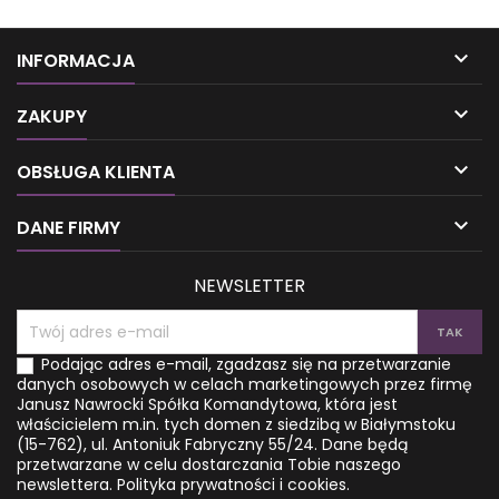
Kwantową Miłość. Autorka,
praktyczne ćwiczenia, które
opierając się na fizyce
chronią Twoją energię,
kwantowej, kwantowości i
zwłaszcza podczas snu oraz

INFORMACJA
neuronauce, wyjaśnia, jak
medytacje Świętej Geometrii
można wykorzystać zjawiska
pozwalające nawiązać

zachodzące w naszym
kontakt z ósmą czakrą i
ZAKUPY
wewnętrznym świecie w celu
otworzyć na wyższe
kreowania w związku
częstotliwości. Nauczysz się

OBSŁUGA KLIENTA
nowego wymiaru
także uzdrawiać siebie i
namiętności, relacji i
innych, a dzięki przebudzeniu
rozkoszy. Swoje tezy
w Piątym Wymiarze

DANE FIRMY
podpiera doświadczeniami i
nawiążesz...
praktyką...
NEWSLETTER
Podając adres e-mail, zgadzasz się na przetwarzanie
danych osobowych w celach marketingowych przez firmę
Janusz Nawrocki Spółka Komandytowa, która jest
właścicielem m.in. tych domen z siedzibą w Białymstoku
(15-762), ul. Antoniuk Fabryczny 55/24. Dane będą
przetwarzane w celu dostarczania Tobie naszego
newslettera.
Polityka prywatności i cookies.