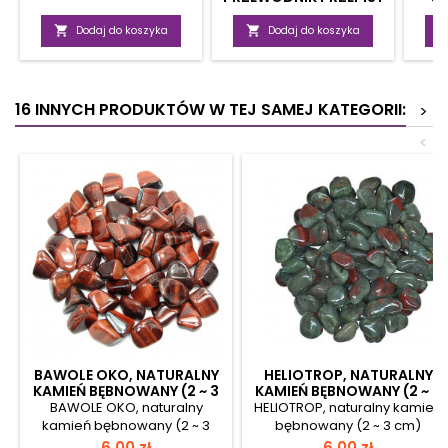
KULINARNE,
ZA
OBIEKTYWNE OPINIE

Dodaj do koszyka

Dodaj do koszyka
16 INNYCH PRODUKTÓW W TEJ SAMEJ KATEGORII:
>
<
BAWOLE OKO, NATURALNY
HELIOTROP, NATURALNY
KAMIEŃ BĘBNOWANY (2 ~ 3
KAMIEŃ BĘBNOWANY (2 ~ 3
CM)
CM)
BAWOLE OKO, naturalny
HELIOTROP, naturalny kamień
kamień bębnowany (2 ~ 3
bębnowany (2 ~ 3 cm)
cm) Prezentowane kamienie
Prezentowane kamienie
Cena
Cena
6,00 zł
6,00 zł