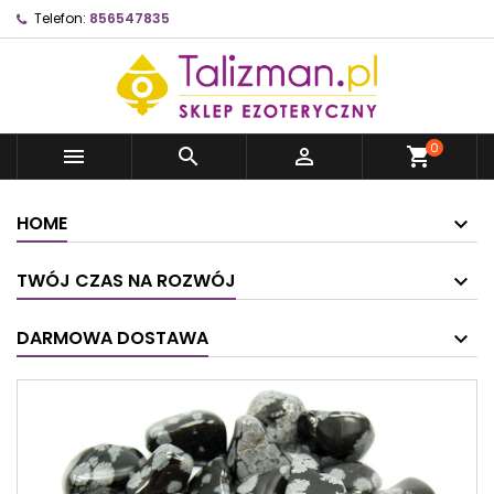
Telefon:
856547835
0



shopping_cart
HOME
TWÓJ CZAS NA ROZWÓJ
DARMOWA DOSTAWA