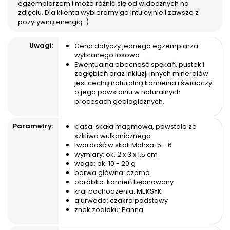
samo słodzików co cukru,...
zawsze pozostanie
egzemplarzem i może różnić się od widocznych na
tajemnicą.
zdjęciu. Dla klienta wybieramy go intuicyjnie i zawsze z
pozytywną energią :)
Uwagi:
Cena dotyczy jednego egzemplarza
wybranego losowo
Ewentualna obecność spękań, pustek i
zagłębień oraz inkluzji innych minerałów
jest cechą naturalną kamienia i świadczy
o jego powstaniu w naturalnych
procesach geologicznych.
Parametry:
klasa: skała magmowa, powstała ze
szkliwa wulkanicznego
twardość w skali Mohsa: 5 - 6
wymiary: ok. 2 x 3 x 1,5 cm
waga: ok. 10 - 20 g
barwa główna: czarna
obróbka: kamień bębnowany
kraj pochodzenia: MEKSYK
ajurweda: czakra podstawy
znak zodiaku: Panna