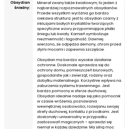
Obsydian
Minerał zwany także kwiatowym, to jeden z
śnieżny:
najbardziej rozpoznawalnych obsydianów.
Przede wszystkim wyróżnia go bardzo
ciekawa struktura: jest to obsydian czarny z
inkluzjami białych krystalitów tworzących
specyficzne wzory przypominające płatki
śniegu lub kwiaty. Kamień symbolizuje
niezmienność i łagodność. Dawniej
wierzono, że odpędza demony, chroni przed
złymi mocami i zapewnia szczęście.
Obsydian ma bardzo wysokie działanie
ochronne. Doskonale sprawdza się do
ochrony domu, pomieszczeń biurowych,
gospodarstw jak i zwierząt, rodziny oraz
dobytku materialnego. Korzystnie wpływa na
zaburzenia systemu trawiennego. Jest
bardzo pomocny w sferze duchowej.
Obsydian idealnie nadaje się jako pomocnik
w czasie wróżenia, poznawania
wewnętrznej osobowości, rozwijaniu swojej
strefy duchowej, kontaktu z przodkami. Jest
doskonały i uniwersalny w przypadku
zastosowań magicznych – sprawdzi się
niemal w każdej dziedzinie. Ma silną moc