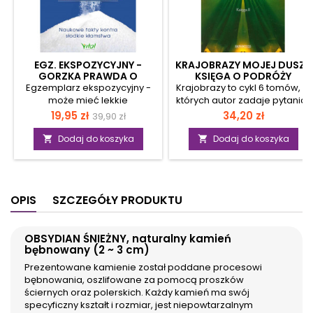
EGZ. EKSPOZYCYJNY -
KRAJOBRAZY MOJEJ DUSZY
GORZKA PRAWDA O
KSIĘGA O PODRÓŻY
SŁODZIKACH. NAUKOWE
NOCNEJ KSIĘGA 2
Egzemplarz ekspozycyjny -
Krajobrazy to cykl 6 tomów, w
FAKTY KONTRA SŁODKIE
może mieć lekkie
których autor zadaje pytania i
KŁAMSTWA.
uszkodzenia (np.
stara się dać odpowiedź na
Cena
Cena
Cena
19,95 zł
34,20 zł
39,90 zł
zarysowanie, otarcie okładki,
fundametalne
podstawowa
zagięty róg, ślad po cenie),
psychologiczno-filozoficzne
Dodaj do koszyka
Dodaj do koszyka


ale merytorycznie jest
zagadnienia metafizyczne,
pełnowartościowy. Są lepsze
epistemologiczne i
i gorsze naturalne oraz
ontologiczne dotyczące
sztuczne substancje
człowieka. To sokratejski
OPIS
SZCZEGÓŁY PRODUKTU
słodzące, ale wszystkie
przewodnik po tym, co
mogą wywrzeć negatywny
ludziom znane i nieznane,
wpływ na Twój organizm. Co
czego chcieliby się
OBSYDIAN ŚNIEŻNY, naturalny kamień
więcej, cukier często jest
dowiedzieć o sobie samych,
bębnowany (2 ~ 3 cm)
lepszą opcją niż jakiekolwiek
a co często leży na
niskokaloryczne jego
pograniczach i peryferiach
Prezentowane kamienie został poddane procesowi
zamienniki. Dzięki tej
ludzkiej świadomości. Co leży
bębnowania, oszlifowane za pomocą proszków
publikacji uświadomisz sobie,
w zakresie naszego
ściernych oraz polerskich. Każdy kamień ma swój
że jeśli będziesz zjadał tyle
poznania, a co być może na
specyficzny kształt i rozmiar, jest niepowtarzalnym