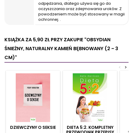
odpędzania, dlatego używa się go do
oczyszczania oraz zdejmowania uroków. Z
powodzeniem może być stosowany w magii
ochronnej. .
KSIĄŻKA ZA 5,90 ZŁ
PRZY ZAKUPIE "OBSYDIAN
ŚNIEŻNY, NATURALNY KAMIEŃ BĘBNOWANY (2 ~ 3
CM)"
<
>
DZIEWCZYNY O SEKSIE
DIETA 5:2. KOMPLETNY
PRZEWODNIK PRZEPISY
Ś