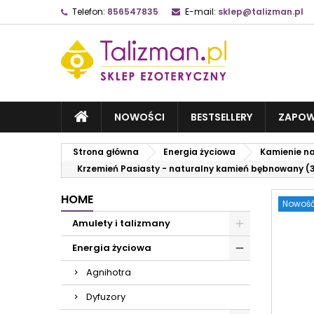
Telefon:
856547835
E-mail:
sklep@talizman.pl
NOWOŚCI
BESTSELLERY
ZAPOW
Strona główna
Energia życiowa
Kamienie n
Krzemień Pasiasty - naturalny kamień bębnowany (
HOME
Nowoś
Amulety i talizmany
Energia życiowa
Agnihotra
Dyfuzory