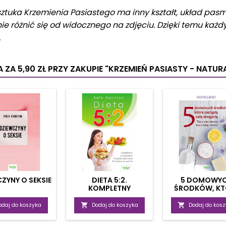
ztuka Krzemienia Pasiastego ma inny kształt, układ pas
nie różnić się od widocznego na zdjęciu. Dzięki temu każ
.
 ZA 5,90 ZŁ
PRZY ZAKUPIE "KRZEMIEŃ PASIASTY - NATU
ZYNY O SEKSIE
DIETA 5:2.
5 DOMOWY
KOMPLETNY
ŚRODKÓW, KT
PRZEWODNIK
ZASTĄPIĄ DROG
PRZEPISY KULINARNE,
odaj do koszyka

Dodaj do koszyka

Dodaj do kos
OBIEKTYWNE OPINIE