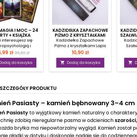
MAGIA I MOC – 24
KADZIDEŁKA ZAPACHOWE
KADZID
RTY + KSIĄŻKA
PIŻMO Z KRYSZTAŁKAMI
SZAŁWI
LAPIS LAZULI
i interesujesz się
Kadzidełka Zapachowe
Kadzi
ropsychologią i
Piżmo z kryształkami Lapis
Szałw
i, rozpocznij pracę
Lazuli Kadzidła zapachowe
Ja
ena
Cena
Cena
,99 zł
10,90 zł
99,90 zł
ami, korzystając z
z dodatkiem naturalnego
zapac
podstawowa
nej z najbardziej
kryształu Lapis Lazuli to
natur
Dodaj do koszyka
Dodaj do koszyka
D


wykłych talii kart
połączenie aromaterapii i
Jadeitu
acowanej przez
pracy z energią kamieni.
z inten
ntowanego artystę
Ciepły, otulający zapach
oczyszc
o pokolenia. Każda
piżma sprzyja wyciszeniu,
dob
SZCZEGÓŁY PRODUKTU
 kart wchodzących w
koncentracji i tworzeniu
Wyrazis
estawu Runy magia i
harmonijnej atmosfery w
wnos
wstała w oparciu o
domu, gabinecie lub
energię,
ień Pasiasty – kamień bębnowany 3–4 cm
azówki uznanej
przestrzeni medytacyjnej. W
dlatego
istki od run – Moniki
zestawie znajduje się
się p
eń Pasiasty
to wyjątkowy kamień naturalny o charakter
ńskiej. Stworzone
naturalny kamień, który
prakty
chnię zdobią nieregularne pasma w odcieniach
szarości,
ie karty z symboliką
tradycyjnie kojarzony jest ze
twórcz
ażda bryłka ma niepowtarzalny wygląd. Kamień został p
óre połączyły w sobie
wsparciem jasności umysłu,
chcec
nkcjonalność z
komunikacji i intuicji. Produkt
bar
nie gładki w dotyku i doskonale nadaje się do codzienneg