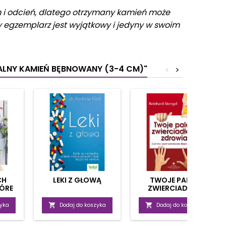
m i odcień, dlatego otrzymany kamień może
dy egzemplarz jest wyjątkowy i jedyny w swoim
RALNY KAMIEŃ BĘBNOWANY (3-4 CM)"
<
>
CH
LEKI Z GŁOWĄ
TWOJE PALCE
ÓRE
ZWIERCIADŁEM
ERIĘ
ZDROWIA
zyka

Dodaj do koszyka

Dodaj do koszyka