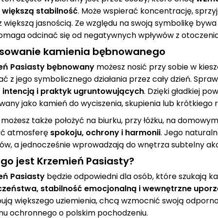
 większą stabilność
. Może wspierać koncentrację, sprz
 z większą jasnością. Ze względu na swoją symbolikę byw
omaga odcinać się od negatywnych wpływów z otoczenia
sowanie kamienia bębnowanego
eń Pasiasty bębnowany
możesz nosić przy sobie w kiesz
ać z jego symbolicznego działania przez cały dzień. Spra
 intencją i praktyk ugruntowujących
. Dzięki gładkiej p
wany jako kamień do wyciszenia, skupienia lub krótkiego 
możesz także położyć na biurku, przy łóżku, na domowym 
yć atmosferę
spokoju, ochrony i harmonii
. Jego naturaln
ów, a jednocześnie wprowadzają do wnętrza subtelny akc
ogo jest Krzemień Pasiasty?
eń Pasiasty
będzie odpowiedni dla osób, które szukają 
czeństwa, stabilność emocjonalną i wewnętrzne upor
ują większego uziemienia, chcą wzmocnić swoją odporno
nu ochronnego o polskim pochodzeniu.