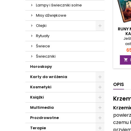
Lampy i świeczniki solne
Misy dźwiękowe
Olejki
RUNY 
KA
Rytuały
Jeśl
ast
Świece
wróżbam
C
65
z run
Świeczniki
jed

niez
Horoskopy
opr
utale
Karty do wróżenia
młodeg
OPIS
z tych
Kosmetyki
skład z
moc po
Książki
Krzem
wsk
specjal
Krzemi
Multimedia
Burzy
powierz
przez n
Prozdrowotne
czemu k
run, kt
Terapie
fu
przyjem