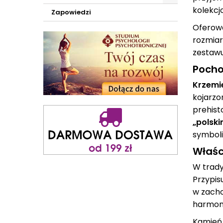
ogro
kolekcj
Zapowiedzi
potenc
nie tylk
Ofero
rozmiar
zestawu
Pocho
Krzemi
kojarzo
prehist
„polsk
symboli
Właśc
W trady
Przypis
w zacho
harmoni
Kamień 