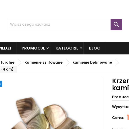

IEDZI
PROMOCJE
KATEGORIE
BLOG
aturalne
Kamienie szlifowane
kamienie bębnowane
3-4 cm)
Krze
ć
kami
Produce
Wysyłka
Cena: