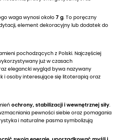
kteru. Dołączony
które zadecydują o Twojej
loso
ień tradycyjnie
przyszłości. Uzyskanie jego
obecnoś
y jest z harmonią,...
wstawiennictwa ułatwią Ci
zag
 jego waga wynosi około
7 g
. To poręczny
modlitwy i sentencje na...
edytacji, element dekoracyjny lub dodatek do
amieni pochodzących z Polski. Najczęściej
i wykorzystywany już w czasach
oraz elegancki wygląd bywa nazywany
 i osoby interesujące się litoterapią oraz
amień
ochrony, stabilizacji i wewnętrznej siły
.
 wzmacniania pewności siebie oraz pomagania
rystyka i naturalne pasma symbolizują
nić swoją energię, uporządkować myśli i