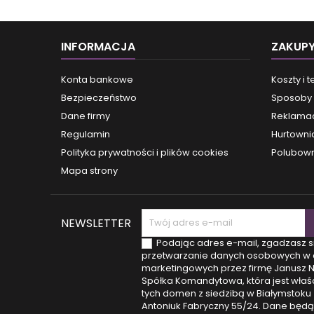
po głęb
- 
chara
INFORMACJA
ZAKUP
dos
zarówn
ba
Konta bankowe
Koszty i 
styli
Bezpieczeństwo
Sposoby 
skła
niere
Dane firmy
Reklamac
typu „
Regulamin
Hurtowni
wypo
Polityka prywatności i plików cookies
Polubown
czem
Mapa strony
NEWSLETTER
Podając adres e-mail, zgadzasz s
przetwarzanie danych osobowych w 
marketingowych przez firmę Janusz 
Spółka Komandytowa, która jest właśc
tych domen z siedzibą w Białymstoku (
Antoniuk Fabryczny 55/24. Dane będą