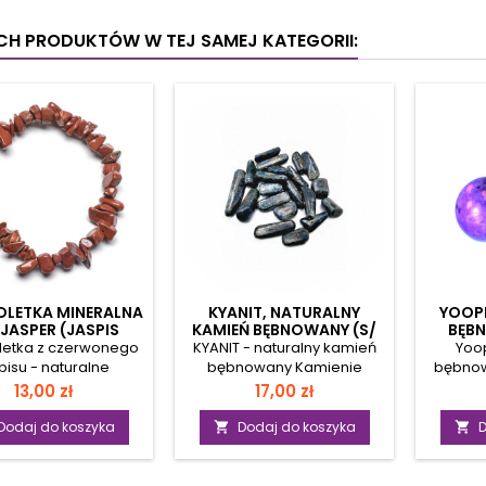
YCH PRODUKTÓW W TEJ SAMEJ KATEGORII:
OLETKA MINERALNA
KYANIT, NATURALNY
YOOPE
 JASPER (JASPIS
KAMIEŃ BĘBNOWANY (S/
BĘBN
CZERWONY)
1,5 ~ 2,5 CM)
letka z czerwonego
KYANIT - naturalny kamień
Yoop
pisu - naturalne
bębnowany Kamienie
bębnow
e Wyrazista i pełna
zostały poddane procesowi
cm Magi
Cena
Cena
13,00 zł
17,00 zł
rgii bransoletka
bębnowania, oszlifowane
świ
ana z naturalnego
za pomocą proszków
Yoope
Dodaj do koszyka
Dodaj do koszyka
D


onego jaspisu. Jej
ściernych oraz polerskich.
kami
 ziemista kolorystyka
Każdy kamień ma swój
regionu
eglastych czerwieni
specyficzny kształt i rozmiar,
Amer