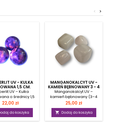
<
>
RLIT UV - KULKA
MANGANOKALCYT UV -
KAM
OWANA 1,5 CM.
KAMIEŃ BĘBNOWANY 3 - 4
CZARN
CM.
AKSAMI
erlit UV – Kulka
Manganokalcyt UV –
Kamieni
-
ana o średnicy 1,5
kamień bębnowany (3–4
Jaspi
czny kamień, który
cm) Manganokalcyt UV to
Woreczku
Cena
Cena
22,00 zł
25,00 zł
eci w ciemności
różowa odmiana kalcytu z
Harmoni
rlit to wyjątkowy
domieszką manganu, która
moc 
odaj do koszyka
Dodaj do koszyka
D


eń pochodzący z
pod wpływem światła
czarnego
 Wielkich Jezior w
ultrafioletowego zachwyca
wiekó
yce Północnej,
intensywną malinową
pot