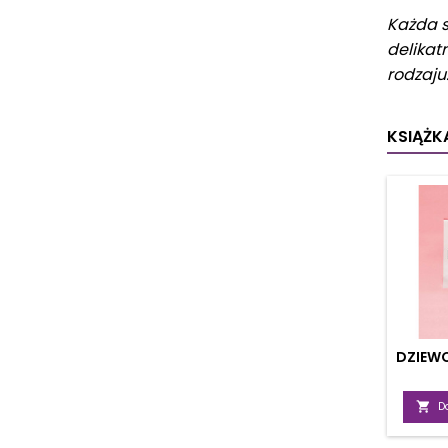
Każda s
delikat
rodzaju
KSIĄŻKA
DZIEWC

D