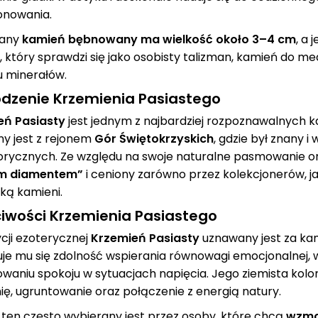
mnym wróżebnym
sprawdzi się podczas
chara
onowania.
jałem. Oszałamiają
medytacji,...
kam
o stroną graficzną,...
kojarzon
wany
kamień bębnowany ma wielkość około 3–4 cm
, a
, który sprawdzi się jako osobisty talizman, kamień do m
 minerałów.
dzenie Krzemienia Pasiastego
eń Pasiasty
jest jednym z najbardziej rozpoznawalnych k
ny jest z rejonem
Gór Świętokrzyskich
, gdzie był znany 
orycznych. Ze względu na swoje naturalne pasmowanie 
im diamentem”
i ceniony zarówno przez kolekcjonerów, jak
ką kamieni.
iwości Krzemienia Pasiastego
cji ezoterycznej
Krzemień Pasiasty
uznawany jest za k
uje mu się zdolność wspierania równowagi emocjonalnej,
waniu spokoju w sytuacjach napięcia. Jego ziemista kolo
ę, ugruntowanie oraz połączenie z energią natury.
ten często wybierany jest przez osoby, które chcą
wzmoc