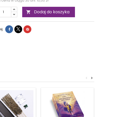
a cena w ciągu 30 dni:
10,00 zł
Dodaj do koszyka

ij
<
>