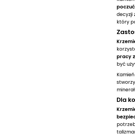
poczuć
decyzji
który p
Zasto
Krzemi
korzyst
pracy z
być uży
Kamień 
stworz
minerał
Dla k
Krzemi
bezpie
potrzeb
talizma