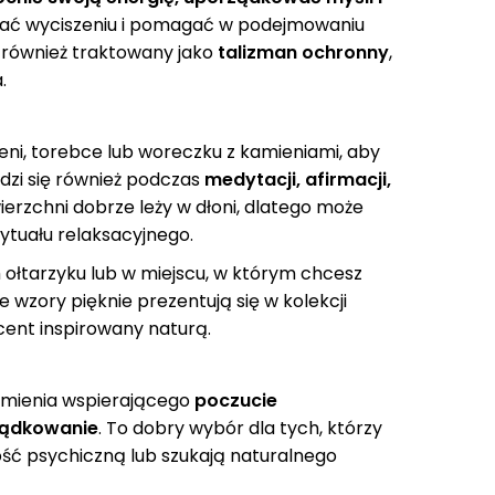
yjać wyciszeniu i pomagać w podejmowaniu
a również traktowany jako
talizman ochronny
,
.
eni, torebce lub woreczku z kamieniami, aby
wdzi się również podczas
medytacji, afirmacji,
owierzchni dobrze leży w dłoni, dlatego może
rytuału relaksacyjnego.
ołtarzyku lub w miejscu, w którym chcesz
e wzory pięknie prezentują się w kolekcji
ent inspirowany naturą.
kamienia wspierającego
poczucie
ządkowanie
. To dobry wybór dla tych, którzy
ść psychiczną lub szukają naturalnego