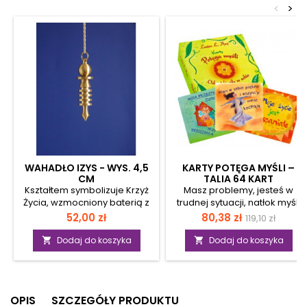
<
>
WAHADŁO IZYS - WYS. 4,5
KARTY POTĘGA MYŚLI –
CM
TALIA 64 KART
Kształtem symbolizuje Krzyż
Masz problemy, jesteś w
Życia, wzmocniony baterią z
trudnej sytuacji, natłok myśli
czterech ogniw.
nie daje Ci spokoju?
Cena
Cena
Cena
52,00 zł
80,38 zł
119,10 zł
Charakteryzuje się wysoką
Potrzebujesz rady, chcesz
podstawow
czułością radiestezyjną. Jest
odnaleźć cel lub po prostu
Dodaj do koszyka
Dodaj do koszyka


odbiornikiem i nadajnikiem.
osoby, która Ci pomoże? Nie
Uruchamiane poleceniem
zawsze możesz zwrócić się
mentalnym. Można
do kogoś bliskiego lub do
przekazać całe pasmo
specjalisty, teraz możesz
OPIS
SZCZEGÓŁY PRODUKTU
widma widzialnego. Jest
mieć swojego osobistego