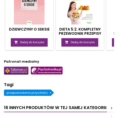
DZIEWCZYNY O SEKSIE
DIETA 5:2. KOMPLETNY
PRZEWODNIK PRZEPISY
Ś
KULINARNE,
ZA
OBIEKTYWNE OPINIE

Dodaj do koszyka

Dodaj do koszyka
Patronat medialny
Tagi
przepowiadanie przyszłości
16 INNYCH PRODUKTÓW W TEJ SAMEJ KATEGORII:
>
<