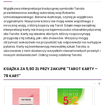
wahadłem
pomocnika, zawsze przy
samoodpromieniowującym.
sobie. Talia 64 kart
Wyjątkowa interpretacja tradycyjnej symboliki Tarota
Należy do zespołu wahadeł
afirmacyjnych podpowie Ci
przedstawiona według autorskiej wizji Roberta
egipskich.materiał:
rozwiązanie lub doradzi w
Lichodziejewskiego. Barwne ilustracje, czynią je wyjątkowo
mosiądzwysokość: 4,5
trudnych sytuacjach. Louisy L.
oryginalnymi. Nasycone kolory nie mają wiele wspólnego z
cmwaga: 18 gramłańcuszek
Hay to specjalistka od
mroczną wizją, z którą kojarzy się Tarot. Dzięki nieprzeciętnej
zakończony kulką 19 cm
pozytywnego myślenia, która
interpretacji karty nie tracą na tajemniczości charakterystycznej
już milionom ludzi pomogła
dla Tarota. Karty są idealne dla tych, którzy rozpoczynają
odkryć i wykorzystać
przygodę z tą sztuką, jak i dla znawców. Wszyscy mogą
potencjał...
otrzymać wskazówki na przyszłość lub odpowiedzi na nurtujące
pytania. Karty są kwintesencją niezwykłej sztuki Tarota, a
obcowanie z nimi dostarczy wszystkim niesamowitych przeżyć i
nowych doświadczeń. Odkryj nową odsłonę Tarota.
KSIĄŻKA ZA 5,90 ZŁ
PRZY ZAKUPIE "TAROT KARTY –
78 KART"
<
>