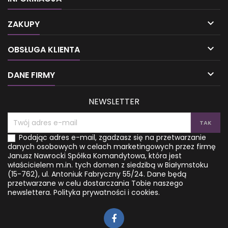
przez dotyk. Polega na
mogą być stymulowane
masażu powięzi i uciskaniu
przez terapie

odpowiednich punktów na
naturopatyczne, świeże soki
ZAKUPY
ciele, docieraniu do źródła
czy rytmiczny oddech.
bólu oraz przywracaniu
Homeopatia odgrywa

OBSŁUGA KLIENTA
równowagi mięśniowo-
kluczową rolę w leczeniu
powięziowej. W sposób
poważnych zaburzeń krwi. W
bezpieczny i skuteczny
tej książce Autorka

DANE FIRMY
eliminuje różnego rodzaju
wprowadza innowacyjne
bóle, a także...
środki, które działają...
NEWSLETTER
Podając adres e-mail, zgadzasz się na przetwarzanie
danych osobowych w celach marketingowych przez firmę
Janusz Nawrocki Spółka Komandytowa, która jest
właścicielem m.in. tych domen z siedzibą w Białymstoku
(15-762), ul. Antoniuk Fabryczny 55/24. Dane będą
przetwarzane w celu dostarczania Tobie naszego
newslettera.
Polityka prywatności i cookies.