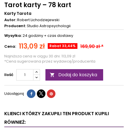
Tarot karty – 78 kart
Karty Tarota
Autor:
Robert Lichodziejewski
Producent:
Studio Astropsychologii
Wysyłka:
24 godziny +
czas dostawy
113,09 zł
169,90 zł *
Rabat 33,44%
Cena:
Najniższa cena w ciągu 30 dni:
113,09 zł
*Cena sugerowana przez wydawcę/producenta
Dodaj do koszyka
Ilość

Udostępnij
KLIENCI KTÓRZY ZAKUPILI TEN PRODUKT KUPILI
RÓWNIEŻ: