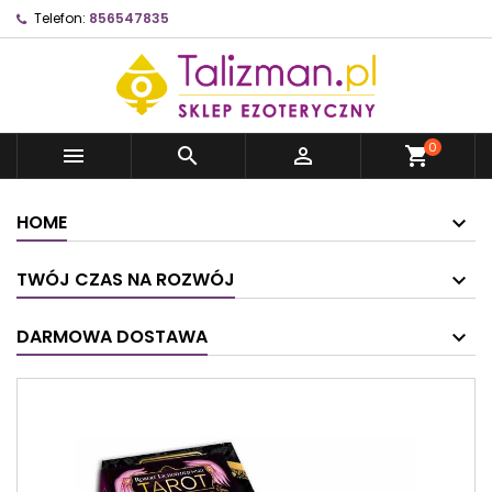
Telefon:
856547835
0



shopping_cart
HOME
TWÓJ CZAS NA ROZWÓJ
DARMOWA DOSTAWA