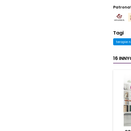
Patrona
Tagi
terapie 
16 INN