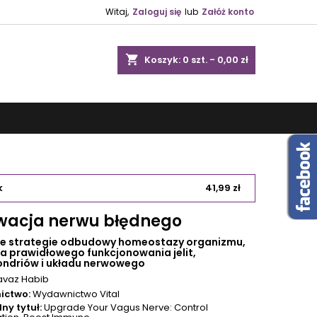
Witaj,
Zaloguj się
lub
Załóż konto
shopping_cart
Koszyk:
0
szt. - 0,00 zł
k
41,99 zł
wacja nerwu błędnego
e strategie odbudowy homeostazy organizmu,
a prawidłowego funkcjonowania jelit,
ndriów i układu nerwowego
avaz Habib
ictwo:
Wydawnictwo Vital
ny tytuł:
Upgrade Your Vagus Nerve: Control