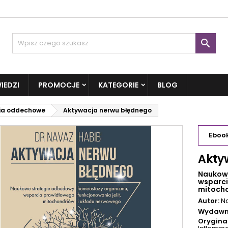

IEDZI
PROMOCJE
KATEGORIE
BLOG
ia oddechowe
Aktywacja nerwu błędnego
Eboo
Akty
Naukow
wsparci
mitocho
Autor:
N
Wydawn
Oryginal