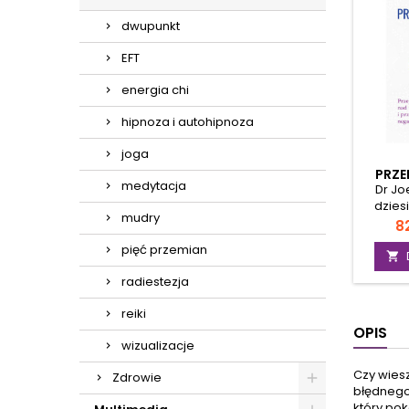
dwupunkt
EFT
energia chi
hipnoza i autohipnoza
joga
PRZ
medytacja
Dr Jo
dzies
mudry
ludzki 
C
82
jaki 
pięć przemian
info

powtar
radiestezja
zachow
która
reiki
publi
OPIS
ewoluu
wizualizacje
nowy
roz
Czy wies
Zdrowie
konc
błędnego
uzd
który pok