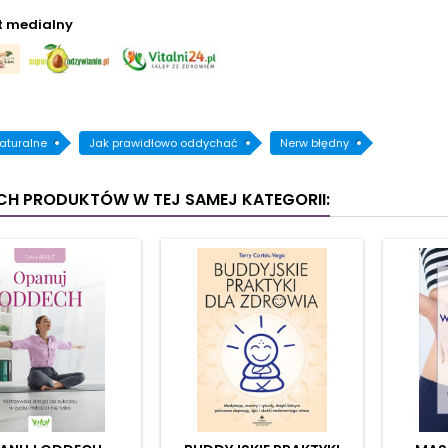
t medialny
naturalne
Jak prawidłowo oddychać
Nerw błędny
YCH PRODUKTÓW W TEJ SAMEJ KATEGORII: