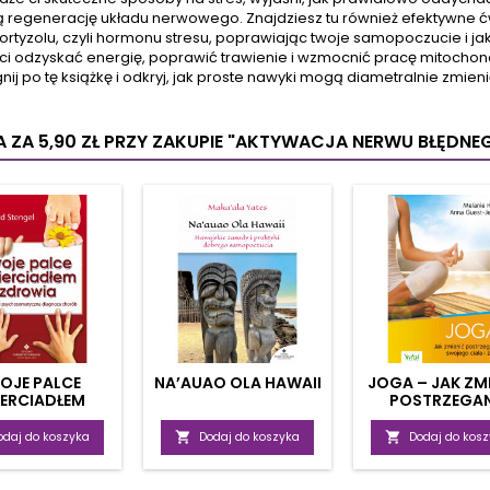
ę. Dzięki tej książce
dolegliwości, takie jak:
jeden
ą regenerację układu nerwowego. Znajdziesz tu również efektywn
ońcu przejmiesz
wszelkiego rodzaju ból,
świeci
ortyzolu, czyli hormonu stresu, poprawiając twoje samopoczucie i j
trolę nad swoim
przeziębienie, wzdęcia,
Jim Kw
ci odzyskać energię, poprawić trawienie i wzmocnić pracę mitochond
umysłem i
reumatyzm, problemy z
celebry
gnij po tę książkę i odkryj, jak proste nawyki mogą diametralnie zmieni
zeprogramujesz
sercem. I to bez skutków
polityk
iadomość. Dowiesz
ubocznych! Autorki,
Ta ksi
 jaki sposób twoje
ekspertki medycyny
 ZA 5,90 ZŁ
PRZY ZAKUPIE "AKTYWACJA NERWU BŁĘDNE
ruchamiają reakcje...
naturalnej,...
OJE PALCE
NA’AUAO OLA HAWAII
JOGA – JAK ZM
ERCIADŁEM
POSTRZEGAN
ZDROWIA
SWOJEGO CIAŁ
ŻYCIA
odaj do koszyka

Dodaj do koszyka

Dodaj do kos