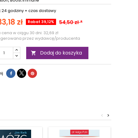
tion, Boost Immune
:
24 godziny +
czas dostawy
33,18 zł
54,50 zł *
Rabat 39,12%
a cena w ciągu 30 dni:
32,69 zł
ugerowana przez wydawcę/producenta
Dodaj do koszyka

ij
<
>