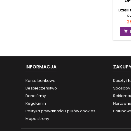
OP
Dzięki
au
świado
C
25
techn
Auto

specj
pracy 
cię
odd
dotlen
któr
INFORMACJA
ZAKUP
podcza
akt
zwa
Konta bankowe
Koszty i 
depres
Bezpieczeństwo
Sposoby 
wiel
doleg
Dane firmy
Reklamac
oddec
Regulamin
Hurtowni
zap
Wykor
Polityka prywatności i plików cookies
Polubown
pod
Mapa strony
fi