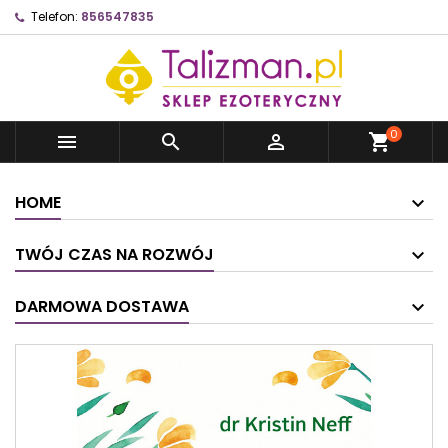
Telefon:
856547835
0



shopping_cart
HOME
TWÓJ CZAS NA ROZWÓJ
DARMOWA DOSTAWA