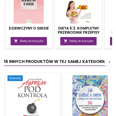
DZIEWCZYNY O SEKSIE
DIETA 5:2. KOMPLETNY
PRZEWODNIK PRZEPISY
Ś
KULINARNE,
ZA
OBIEKTYWNE OPINIE

Dodaj do koszyka

Dodaj do koszyka
16 INNYCH PRODUKTÓW W TEJ SAMEJ KATEGORII:
>
<
Nowość