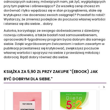
odnoszących sukcesy, mówiących nam, jak żyć, wyglądających
przy tym pięknie i olśniewająco? Za wszelką cenę chcesz im
dorównać i tylko wpędzasz się w stan przygnębienia, stale się
krytykujesz i nie doceniasz swoich osiągnięć? Przestań to robić!
Wystarczy, że zmienisz podejście do poczucia własnej wartości
i staniesz się dla siebie… dobry.
Autorka, korzystając ze swojego doświadczenia z dziedziny
rozwoju człowieka, a także badań nad samouwielbieniem,
opracowała 8-tygodniowy program bycia dobrym dla samego
siebie. Dzięki wypróbowanym ćwiczeniom i radom zawartym w
publikacji przestaniesz się krytykować, zwiększysz poczucie
własnej wartości i spojrzysz na siebie z prawdziwą miłością i
dobrocią. Bądź dobry również dla siebie.
KSIĄŻKA ZA 5,90 ZŁ
PRZY ZAKUPIE "(EBOOK) JAK
BYĆ DOBRYM DLA SIEBIE."
<
>