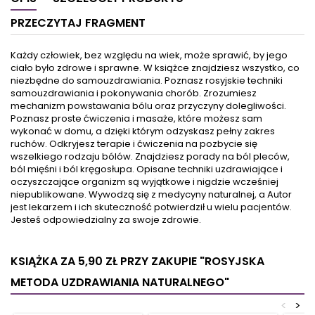
piramidę mieć zawsze przy
są na wyciągnięcie ręki. Jeśli
PRZECZYTAJ FRAGMENT
sobie i całą dobę korzystać z
ezoteryka jest ci bliska, ale
jej dobroczynnej mocy? Co,
do tej pory wydawało ci się,
gdyby mieć receptę na
że nie masz czasu na
Każdy człowiek, bez względu na wiek, może sprawić, by jego
zdrowie i pokonanie
przygotowanie rytuałów i
ciało było zdrowe i sprawne. W książce znajdziesz wszystko, co
wszelkich chor&oacute;b w
rzucanie uroków, ta księga
niezbędne do samouzdrawiania. Poznasz rosyjskie techniki
jednym palcu... a właściwie
jest idealna dla ciebie.
samouzdrawiania i pokonywania chorób. Zrozumiesz
na nim? Pierścień Mocy WK
Szybkie zaklęcia, doskonale i
mechanizm powstawania bólu oraz przyczyny dolegliwości.
działa, jak piramida,
czytelnie uporządkowane,...
Poznasz proste ćwiczenia i masaże, które możesz sam
uaktywniając...
wykonać w domu, a dzięki którym odzyskasz pełny zakres
ruchów. Odkryjesz terapie i ćwiczenia na pozbycie się
wszelkiego rodzaju bólów. Znajdziesz porady na ból pleców,
ból mięśni i ból kręgosłupa. Opisane techniki uzdrawiające i
oczyszczające organizm są wyjątkowe i nigdzie wcześniej
niepublikowane. Wywodzą się z medycyny naturalnej, a Autor
jest lekarzem i ich skuteczność potwierdził u wielu pacjentów.
Jesteś odpowiedzialny za swoje zdrowie.
KSIĄŻKA ZA 5,90 ZŁ
PRZY ZAKUPIE "ROSYJSKA
METODA UZDRAWIANIA NATURALNEGO"
<
>