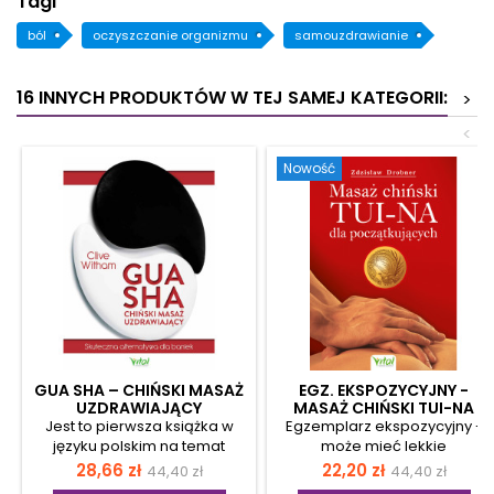
Tagi
ból
oczyszczanie organizmu
samouzdrawianie
16 INNYCH PRODUKTÓW W TEJ SAMEJ KATEGORII:
>
<
Nowość
GUA SHA – CHIŃSKI MASAŻ
EGZ. EKSPOZYCYJNY -
UZDRAWIAJĄCY
MASAŻ CHIŃSKI TUI-NA
DLA POCZĄTKUJĄCYCH
Jest to pierwsza książka w
Egzemplarz ekspozycyjny -
języku polskim na temat
może mieć lekkie
starożytnej techniki
uszkodzenia (np.
Cena
Cena
Cena
Cena
28,66 zł
22,20 zł
44,40 zł
44,40 zł
terapeutycznej Gua Sha. Jest
zarysowanie, otarcie okładki,