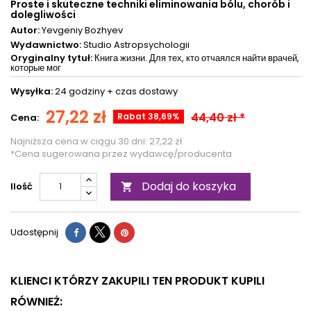
Proste i skuteczne techniki eliminowania bólu, chorób i
dolegliwości
Autor:
Yevgeniy Bozhyev
Wydawnictwo:
Studio Astropsychologii
Oryginalny tytuł:
Книга жизни. Для тех, кто отчаялся найти врачей,
которые мог
Wysyłka:
24 godziny +
czas dostawy
27,22 zł
44,40 zł *
Rabat 38,69%
Cena:
Najniższa cena w ciągu 30 dni:
27,22 zł
*Cena sugerowana przez wydawcę/producenta
Dodaj do koszyka
Ilość

Udostępnij
KLIENCI KTÓRZY ZAKUPILI TEN PRODUKT KUPILI
RÓWNIEŻ: