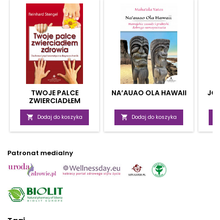
TWOJE PALCE
NA’AUAO OLA HAWAII
JOG
ZWIERCIADŁEM
ZDROWIA
S

Dodaj do koszyka

Dodaj do koszyka
Patronat medialny