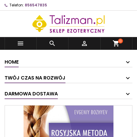
Telefon:
856547835
0



shopping_cart
HOME
TWÓJ CZAS NA ROZWÓJ
DARMOWA DOSTAWA