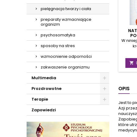
pielęgnacja twarzy i ciała
preparaty wzmacniające
organizm
NA
psychosomatyka
PO
W ninie
sposoby na stres
kr
przeds
wzmocnienie odporności
nagłe 
sposó

zakwaszenie organizmu
akupr
sprz
Multimedia
met
chińs
OPIS
Prozdrowotne
niez
sytuacj
Terapie
ma na m
Jest to p
po
Azji prze
Zapowiedzi
Umoż
nauczysz 
natych
Zapobieg
nagł
które utr
takic
medycyni
nosa, l