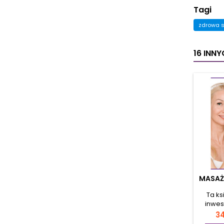
Tagi
zdrowa 
16 INN
MASAŻ
Ta ks
inwes
zrobi
C
34
opisan