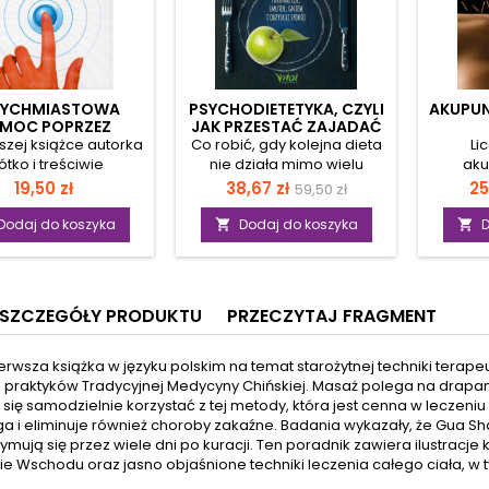
TYCHMIASTOWA
PSYCHODIETETYKA, CZYLI
AKUPUN
MOC POPRZEZ
JAK PRZESTAĆ ZAJADAĆ
AKUPRESURĘ
EMOCJE I STRES
jszej książce autorka
Co robić, gdy kolejna dieta
Li
ótko i treściwie
nie działa mimo wielu
aku
tawia najważniejsze
wyrzeczeń? Czy
terap
Cena
Cena
Cena
C
19,50 zł
38,67 zł
25
59,50 zł
przypadki oraz ich
rzeczywiście jesteś skazany
Med
podstawowa
b leczenia poprzez
na tak zwaną „wieczną
stworzył
Dodaj do koszyka
Dodaj do koszyka
D


esurę, a więc bez
dietę”? Czy dieta powinna
d
ętu i lekarstw. Ta
się kojarzyć z brakiem
zai
oda tradycyjnej
możliwości spożywania
temat
kiej medycyny jest
swoich ulubionych
Zn
SZCZEGÓŁY PRODUKTU
PRZECZYTAJ FRAGMENT
wykle przydatna w
produktów? Oczywiście, że
odpowie
ach, gdy lekarza nie
nie! Psychodietetyka
zadaw
iejscu, na przykład
pomoże ci zrozumieć
akup
ierwsza książka w języku polskim na temat starożytnej techniki ter
dczas podróży.
żywienie w kontekście
moż
z praktyków Tradycyjnej Medycyny Chińskiej. Masaż polega na drapan
liwia udzielenie
zdrowia. Dowiesz się nie
pomoc
się samodzielnie korzystać z tej metody, która jest cenna w leczeni
miastowej pomocy w
tylko, jak szybko schudnąć,
jak
a i eliminuje również choroby zakaźne. Badania wykazały, że Gua Sh
ych przypadkach,
ale też pokonać choroby i
od
zymują się przez wiele dni po kuracji. Ten poradnik zawiera ilustra
h jak: krwawienie z
przywrócić zdrowie.
akupu
e Wschodu oraz jasno objaśnione techniki leczenia całego ciała, w 
umbago, bóle głowy,
Pozbędziesz się niepokoju,
kwali