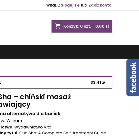
Witaj,
Zaloguj się
lub
Załóż konto
shopping_cart
Koszyk:
0
szt. - 0,00 zł
k
33,41 zł
Sha – chiński masaż
awiający
na alternatywa dla baniek
live Witham
ictwo:
Wydawnictwo Vital
ny tytuł:
Gua Sha: A Complete Self-treatment Guide