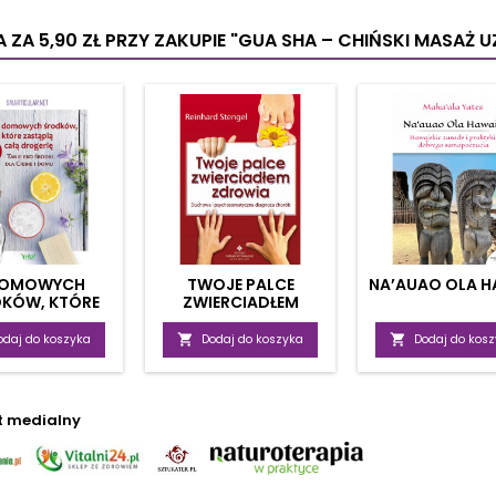
, bóle zębów, ostra
wzmocnisz poczucie
posiad
nka, kolki, kurcze
własnej wartości i
ak
 ZA 5,90 ZŁ
PRZY ZAKUPIE "GUA SHA – CHIŃSKI MASAŻ 
ni łydek, ostre...
poprawisz relacje.
akup
Zaczniesz odróżniać...
merid
Poznas
ak
DOMOWYCH
TWOJE PALCE
NA’AUAO OLA H
KÓW, KTÓRE
ZWIERCIADŁEM
PIĄ DROGERIĘ
ZDROWIA
odaj do koszyka

Dodaj do koszyka

Dodaj do kos
t medialny