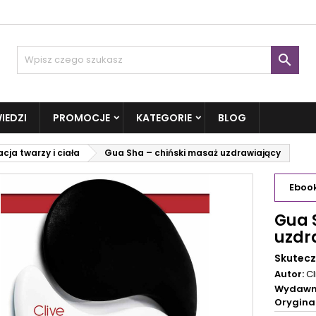

IEDZI
PROMOCJE
KATEGORIE
BLOG
cja twarzy i ciała
Gua Sha – chiński masaż uzdrawiający
Eboo
Gua 
uzdr
Skutecz
Autor:
C
Wydawn
Oryginal