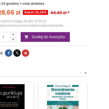
:
24 godziny +
czas dostawy
28,66 zł
44,40 zł *
Rabat 35,45%
a cena w ciągu 30 dni:
27,52 zł
ugerowana przez wydawcę/producenta
Dodaj do koszyka

ij
<
>