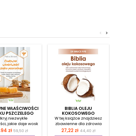
<
>
Nowość
NE WŁAŚCIWOŚCI
BIBLIA OLEJU
BAL
U PSZCZELEGO
KOKOSOWEGO
LECZ
kryj niezwykłe
W tej książce znajdziesz
Zmagas
ci, jakie daje wosk
zbawienne dla zdrowia
wit
eli w pielęgnacji
właściwości oleju
przewl
na
Cena
Cena
Cena
Ce
,94 zł
27,22 zł
21,
59,50 zł
44,40 zł
zy i ciała oraz w
kokosowego. Ten znany na
poczuci