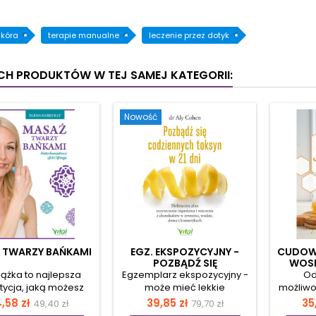
skóra
terapie manualne
leczenie przez dotyk
YCH PRODUKTÓW W TEJ SAMEJ KATEGORII:
Nowość
 TWARZY BAŃKAMI
EGZ. EKSPOZYCYJNY -
CUDOW
POZBĄDŹ SIĘ
WOSK
CODZIENNYCH TOKSYN W
iążka to najlepsza
Egzemplarz ekspozycyjny -
Od
21 DNI
tycja, jaką możesz
może mieć lekkie
możliwoś
ć dla siebie. Dzięki
uszkodzenia (np.
pszcz
ena
Cena
Cena
Cena
Ce
,58 zł
39,85 zł
35
49,40 zł
79,70 zł
ej w niej metodzie
zarysowanie, otarcie
twar