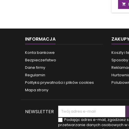
odm

sam
koszt
Twoja
gład
poczuj
odzysk
INFORMACJA
ZAKUP
Teraz
pomo
estet
Konta bankowe
Koszty i 
kosmety
Bezpieczeństwo
Sposoby 
najsku
są
Dane firmy
Reklamac
z
Regulamin
Hurtowni
zasto
Znana
Polityka prywatności i plików cookies
Polubown
ekspert
Mapa strony
NEWSLETTER
Podając adres e-mail, zgadzasz s
przetwarzanie danych osobowych w 