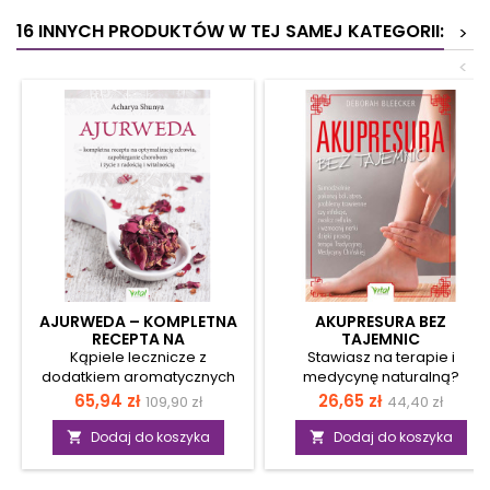
16 INNYCH PRODUKTÓW W TEJ SAMEJ KATEGORII:
>
<
AJURWEDA – KOMPLETNA
AKUPRESURA BEZ
RECEPTA NA
TAJEMNIC
OPTYMALIZACJĘ ZDROWIA,
Kąpiele lecznicze z
Stawiasz na terapie i
ZAPOBIEGANIE CHOROBOM
dodatkiem aromatycznych
medycynę naturalną?
I ŻYCIE Z RADOŚCIĄ I
kwiatów i olejków
Interesujesz się Tradycyjną
Cena
Cena
Cena
Cena
65,94 zł
26,65 zł
109,90 zł
44,40 zł
WITALNOŚCIĄ
eterycznych. Masaż
Medycyną Chińską? Jeśli
podstawowa
podstawow
abhayanga przy użyciu
chciałbyś dowiedzieć się, jak
Dodaj do koszyka
Dodaj do koszyka


ciepłego oleju do ciała.
stosować akupresurę
Ajurwedyjska maseczka
samodzielnie, sięgnij po tę