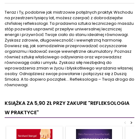
jakość snu, przyrost masy
jej przesłanie, nauczy się:
ciała, brak sił, niepokój,
rozwijania swoich ukrytych,
Teraz i Ty, podobnie jak mistrzowie potężnych praktyk Wschodu
infekcje to skutki
pozazmysłowych mocy;
na przestrzeni tysięcy lat, możesz czerpać z dobrodziejstw
przewlekłego stresu. Ta
wizualizacji przyszłych
chińskiej refleksologii. Ta pradawna sztuka leczniczego masażu
książka to twój przewodnik w
wydarzeń i jeśli to konieczne
stóp pozwala usprawnić przepływ uniwersalnej leczniczej
powrocie do zdrowia!
zmieniania ich; korzystania z
energii i przywrócić Twoje ciało do stanu idealnej równowagi.
Znajdziesz w niej pomocne
daru pozazmysłowego
Zyskasz zdrowie, długowieczność i wewnętrzną harmonię.
testy wraz z interpretacją,
postrzegania i intuicji;...
Dowiesz się, jak samodzielnie przeprowadzać oczyszczanie
które...
organizmu i ładować swoje wewnętrzne akumulatory. Poznasz
również sztukę właściwego odżywiania oraz wprowadzisz
równowagę ciała i umysłu. Zyskasz siłę niezbędną do
wprowadzenia zmian w życiu i błyskotliwego wyrażania własnej
osoby. Odnajdziesz swoje powołanie i połączysz się z Duszą
Smoka. A to dopiero początek… Refleksologia – Twoja droga do
równowagi.
KSIĄŻKA ZA 5,90 ZŁ
PRZY ZAKUPIE "REFLEKSOLOGIA
W PRAKTYCE"
<
>