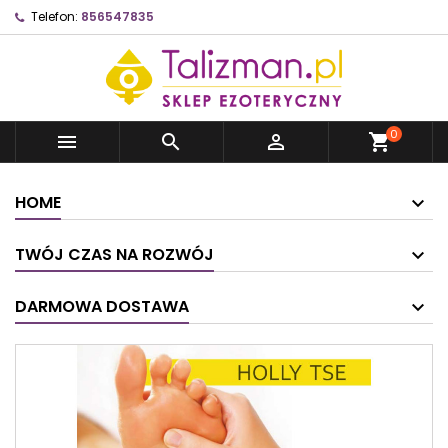
Telefon:
856547835
0



shopping_cart
HOME
TWÓJ CZAS NA ROZWÓJ
DARMOWA DOSTAWA