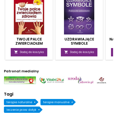
TWOJE PALCE
UZDRAWIAJĄCE
NA’
ZWIERCIADŁEM
SYMBOLE
ZDROWIA

Dodaj do koszyka

Dodaj do koszyka
Patronat medialny
Tagi
terapie naturalne
terapie manualne
leczenie przez dotyk