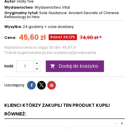
Autor:
Holly Tse
Wydawnictwo:
Wydawnictwo Vital
Oryginalny tytuł:
Sole Guidance: Ancient Secrets of Chinese
Reflexology to Hea
Wysyłka:
24 godziny +
czas dostawy
45,60 zł
74,90 zł *
Rabat 39,12%
Cena:
Najniższa cena w ciągu 30 dni:
45,97 zł
*Cena sugerowana przez wydawcę/producenta
Dodaj do koszyka
Ilość

Udostępnij
KLIENCI KTÓRZY ZAKUPILI TEN PRODUKT KUPILI
RÓWNIEŻ:
<
>