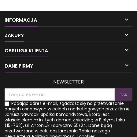
pielęgnacyjna na lato, która
książkę. Autorka, specjalistka
nawilży twoją skórę. Jogiczne
od akupunktury, w jasny
powitanie słońca.
sposób omawia tajniki tej
Relaksująca medytacja i
metody leczenia przez dotyk.

INFORMACJA
pranajama. Ajurwedyjska
Poznasz najważniejsze
dieta bogata w niesamowite
punkty, jakie akupresura

zioła i przyprawy. To tylko
wykorzystuje w zwalczaniu
ZAKUPY
kilka terapii, które
powszechnych dolegliwości,
wykorzystuje ajurweda –
m.in. związanych z bólem czy

OBSŁUGA KLIENTA
staroindyjska medycyna
układem trawiennym. Jest też
naturalna. Dzięki tej książce
doskonałym sposobem na
poznasz typ swojej doszy –
stres. Publikacja odpowie

DANE FIRMY
subtelnej energii, która
na...
kształtuje twoje...
NEWSLETTER
Podając adres e-mail, zgadzasz się na przetwarzanie
danych osobowych w celach marketingowych przez firmę
Janusz Nawrocki Spółka Komandytowa, która jest
właścicielem m.in. tych domen z siedzibą w Białymstoku
(15-762), ul. Antoniuk Fabryczny 55/24. Dane będą
przetwarzane w celu dostarczania Tobie naszego
newslettera.
Polityka prywatności i cookies.