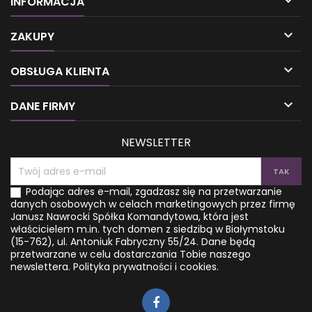

INFORMACJA
producentów kosmetyków.
depresja, cellulit, zapalenie
Dzięki niej poznasz toksyny
ścięgna Achillesa, nadwaga,

wykorzystywane w produkcji
trudno gojące się rany, stany
ZAKUPY
preparatów do pielęgnacji
zapalne czy niedoczynność
twarzy i ciała, a także ich
tarczycy. Czerwone światło

OBSŁUGA KLIENTA
szkodliwy wpływ na zdrowie.
doskonale sprawdza się
To pomoże ci uchronić się od
również w pielęgnacji twarzy i
alergii skórnych, stanów
ciała....

DANE FIRMY
zapalnych, podrażnień czy...
NEWSLETTER
Podając adres e-mail, zgadzasz się na przetwarzanie
danych osobowych w celach marketingowych przez firmę
Janusz Nawrocki Spółka Komandytowa, która jest
właścicielem m.in. tych domen z siedzibą w Białymstoku
(15-762), ul. Antoniuk Fabryczny 55/24. Dane będą
przetwarzane w celu dostarczania Tobie naszego
newslettera.
Polityka prywatności i cookies.