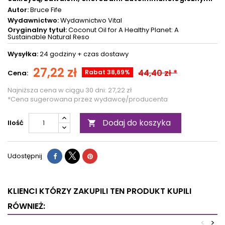
Autor:
Bruce Fife
Wydawnictwo:
Wydawnictwo Vital
Oryginalny tytuł:
Coconut Oil for A Healthy Planet: A
Sustainable Natural Reso
Wysyłka:
24 godziny +
czas dostawy
27,22 zł
44,40 zł *
Rabat 38,69%
Cena:
Najniższa cena w ciągu 30 dni:
27,22 zł
*Cena sugerowana przez wydawcę/producenta
Dodaj do koszyka
Ilość

Udostępnij
KLIENCI KTÓRZY ZAKUPILI TEN PRODUKT KUPILI
RÓWNIEŻ:
<
>