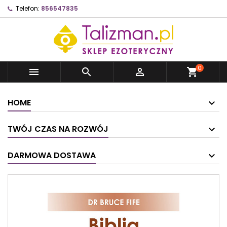
Telefon:
856547835
0



shopping_cart
HOME
TWÓJ CZAS NA ROZWÓJ
DARMOWA DOSTAWA