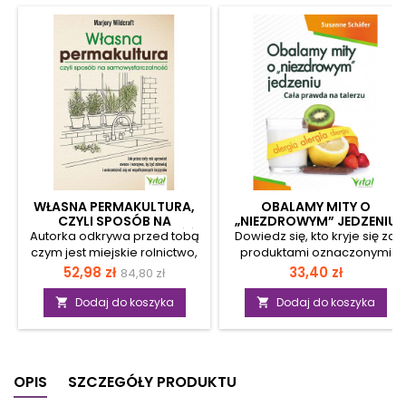
WŁASNA PERMAKULTURA,
OBALAMY MITY O
CZYLI SPOSÓB NA
„NIEZDROWYM” JEDZENIU
SAMOWYSTARCZALNOŚĆ
Autorka odkrywa przed tobą
Dowiedz się, kto kryje się za
czym jest miejskie rolnictwo,
produktami oznaczonymi
czyli własna permakultura.
pozornie sprzyjającymi
Cena
Cena
Cena
52,98 zł
33,40 zł
84,80 zł
Podpowiada, jak uprawiać
zdrowiu hasłami w stylu
podstawowa
żywność w najbardziej
„wolne od…” albo „dla osób z
Dodaj do koszyka
Dodaj do koszyka


zaskakujących miejscach. Na
nietolerancją…”. Zrozumiesz
dachach, balkonach,
również, że nie istnieją żadne
parapetach, przydomowych
uzasadnienia horrendalnych
ogródkach. Jak hodować
cen, jakie one osiągają.
OPIS
SZCZEGÓŁY PRODUKTU
warzywa, owoce, rośliny
Dajemy się złapać w pułapkę
lecznicze czy zioła na
strachu przed pożywieniem,