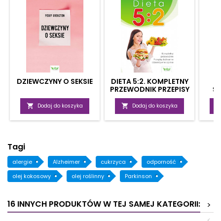
DZIEWCZYNY O SEKSIE
DIETA 5:2. KOMPLETNY
PRZEWODNIK PRZEPISY
Ś
KULINARNE,
ZA
OBIEKTYWNE OPINIE

Dodaj do koszyka

Dodaj do koszyka
Tagi
alergie
Alzheimer
cukrzyca
odporność
olej kokosowy
olej roślinny
Parkinson
16 INNYCH PRODUKTÓW W TEJ SAMEJ KATEGORII:
>
<