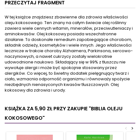
PRZECZYTAJ FRAGMENT
odporność, które są nie tylko
które ma rzekomo zabójcze
sposobem na stres i zdrowie.
właściwości. Wiele osób płaci
Ale również na wzmocnienie
krocie za pokarm mający
W tej książce znajdziesz zbawienne dla zdrowia właściwości
odporności, układu
chronić ich przed skutkami
oleju kokosowego. Ten znany na całym świecie olej roślinny
trawiennego i zdrowej diety
spożywania glutenu i innych
zawiera wiele cennych witamin, minerałów, przeciwutleniaczy i
wegetariańskiej. Dzięki
związków. Tymczasem wiele
aminokwasów. Olej kokosowy posiada wszechstronne
wskazówkom zawartym w tej
nietolerancji nie wynika z
działanie. To doskonałe remedium zapobiegające chorobom,
książce nauczysz się
rzeczywistego...
składnik odzieży, kosmetyków i wiele innych. Jego właściwości
samodzielności w...
lecznicze w trakcie choroby Alzhaimera, Parkinsona, sercowo-
naczyniowych, a nawet cukrzycy zostały wielokrotnie
udowodnione naukowo. Składający się w 99% z tłuszczu nie
wywołuje alergii i może być spokojnie stosowany przez
alergików. Co więcej, to świetny dodatek pielęgnujący twarz i
ciało, wzmacnia odporność organizmu i równoważy spożycie
niezbędnych nienasyconych kwasów tłuszczowych. Olej
kokosowy dla zdrowia i urody.
KSIĄŻKA ZA 5,90 ZŁ
PRZY ZAKUPIE "BIBLIA OLEJU
KOKOSOWEGO"
<
>