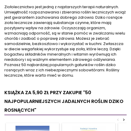
chi, qigong albo spacerów
wykorzystując przy tym pole
Ziołolecznictwo jest jedną z najstarszych terapii naturalnych.
czy jazdy na rowerze.
wirowe. Sprawisz, że twój
Umiejętność rozpoznawania i zbierania roślin leczniczych wciąż
Pomoże Ci w tym
rozwój osobisty nabierze
jest gwarantem zachowania dobrego zdrowia. Dziko rosnące
homeopatia, naturopatia,
zupełnie nowego znaczenia.
zioła lecznicze zawierają substancje czynne, które mają
techniki oddechowe, dieta i
W książce znajdziesz proste
pozytywny wpływ na zdrowie. Oczyszczają organizm,
ćwiczenia. Ponieważ
ćwiczenia z wykorzystaniem
wzmacniają odporność, są w stanie pomóc w zwalczaniu wielu
problemy ze stawami
medytacji, pola torusa,...
chorób i zadbać o poprawę zdrowia. Możesz je zebrać
obejmują złogi, a...
samodzielnie, bezkosztowo i wykorzystać w kuchni. Zwłaszcza
w diecie wegańskiej wykorzystuje się zioła, które leczą. Dzięki
bogactwu składników mineralnych i witamin wyrównują ich
niedobory i są ważnym elementem zdrowego odżywiania.
Poznasz 50 najbardziej popularnych gatunków roślin dziko
rosnących wraz z ich niebezpiecznymi sobowtórami. Rośliny
lecznicze, które warto mieć w domu.
KSIĄŻKA ZA 5,90 ZŁ
PRZY ZAKUPIE "50
NAJPOPULARNIEJSZYCH JADALNYCH ROŚLIN DZIKO
ROSNĄCYCH"
<
>