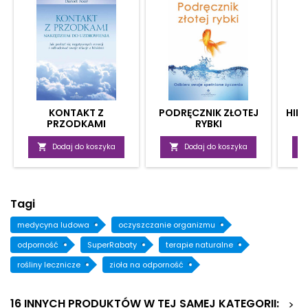
KONTAKT Z
PODRĘCZNIK ZŁOTEJ
HIN
PRZODKAMI
RYBKI
K
NARZĘDZIEM DO
UZDROWIENIA

Dodaj do koszyka

Dodaj do koszyka
Tagi
medycyna ludowa
oczyszczanie organizmu
odporność
SuperRabaty
terapie naturalne
rośliny lecznicze
zioła na odporność
16 INNYCH PRODUKTÓW W TEJ SAMEJ KATEGORII:
>