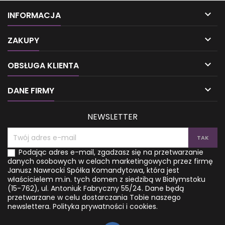
właśnie niewłaściwy sposób
Jedne z nich pomagają w
odżywiania, przewlekłe stany
zerwaniu z nałogami czy

INFORMACJA
zapalne, nieprawidłowa
ukojeniu bólu, a inne mogą
mikrobiom jelitowy,
wesprzeć pary, które

nadużywanie alkoholu i
dotychczas bezskutecznie
ZAKUPY
palenie papierosów
starały się o dziecko. Niektóre
najczęściej prowadzą do
z przytoczonych form

OBSŁUGA KLIENTA
wystąpienia chorób
komunikacji z Bogiem i
autoimmunologicznych,
niebem mogą nie tylko
chorób jelit, alergii
uzdrowić, ale i wspomóc Cię

DANE FIRMY
pokarmowych i zaburzeń
w skierowaniu...
hormonalnych? Można...
NEWSLETTER
Podając adres e-mail, zgadzasz się na przetwarzanie
danych osobowych w celach marketingowych przez firmę
Janusz Nawrocki Spółka Komandytowa, która jest
właścicielem m.in. tych domen z siedzibą w Białymstoku
(15-762), ul. Antoniuk Fabryczny 55/24. Dane będą
przetwarzane w celu dostarczania Tobie naszego
newslettera.
Polityka prywatności i cookies.