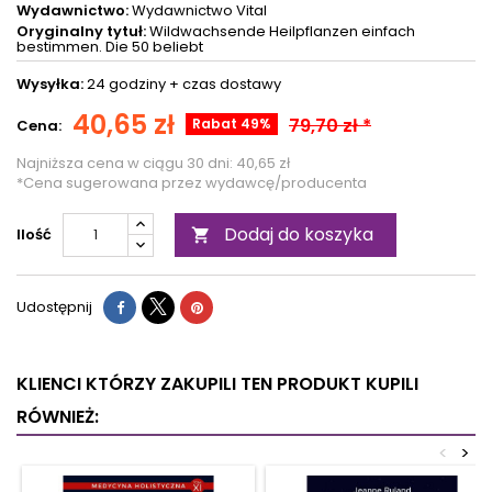
Wydawnictwo:
Wydawnictwo Vital
Oryginalny tytuł:
Wildwachsende Heilpflanzen einfach
bestimmen. Die 50 beliebt
Wysyłka:
24 godziny +
czas dostawy
40,65 zł
79,70 zł *
Rabat 49%
Cena:
Najniższa cena w ciągu 30 dni:
40,65 zł
*Cena sugerowana przez wydawcę/producenta
Dodaj do koszyka
Ilość

Udostępnij
KLIENCI KTÓRZY ZAKUPILI TEN PRODUKT KUPILI
RÓWNIEŻ:
<
>