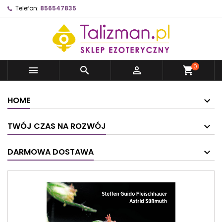
Telefon:
856547835
0



shopping_cart
HOME
TWÓJ CZAS NA ROZWÓJ
DARMOWA DOSTAWA