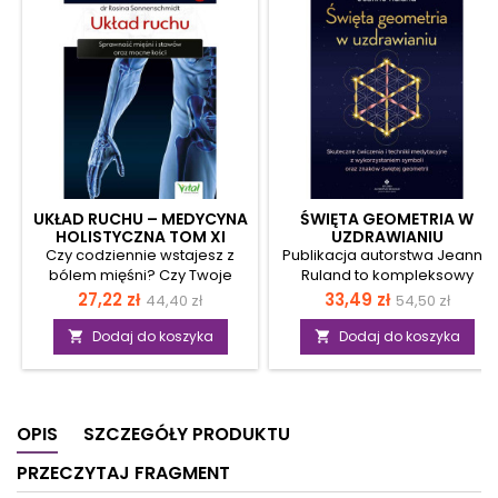
UKŁAD RUCHU – MEDYCYNA
ŚWIĘTA GEOMETRIA W
HOLISTYCZNA TOM XI
UZDRAWIANIU
Czy codziennie wstajesz z
Publikacja autorstwa Jeanne
bólem mięśni? Czy Twoje
Ruland to kompleksowy
stawy wymagają
poradnik, dzięki któremu
Cena
Cena
Cena
Cena
27,22 zł
33,49 zł
44,40 zł
54,50 zł
kilkuminutowej gimnastyki,
poznasz terapie z
podstawowa
podstawow
zanim zaczną normalnie
wykorzystaniem
Dodaj do koszyka
Dodaj do koszyka


funkcjonować? Ta publikacja
uzdrawiających symboli.
pomoże Ci to zmienić.
Nauczysz się, jak skutecznie
Poznasz przyczyny, dla
ćwiczyć umysł, aby mieć
których cierpisz na bóle
wpływ na swoją świadomość
OPIS
SZCZEGÓŁY PRODUKTU
stawów, mięśni, powięzi czy
i duchowość. Oczyścisz
kości. Odkryjesz naturalne
energetycznie swój umysł i
PRZECZYTAJ FRAGMENT
metody na ich pokonanie.
ciało z negatywnej energii
Poznasz zalety ćwiczeń tai
oraz swoje otoczenie