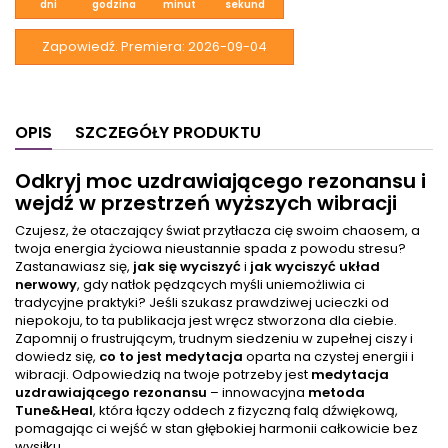
dni
godzina
minut
sekund
Zapowiedź. Premiera:
2026-09-04
OPIS
SZCZEGÓŁY PRODUKTU
Odkryj moc uzdrawiającego rezonansu i
wejdź w przestrzeń wyższych wibracji
Czujesz, że otaczający świat przytłacza cię swoim chaosem, a
twoja energia życiowa nieustannie spada z powodu stresu?
Zastanawiasz się,
jak się wyciszyć
i
jak wyciszyć układ
nerwowy
, gdy natłok pędzących myśli uniemożliwia ci
tradycyjne praktyki? Jeśli szukasz prawdziwej ucieczki od
niepokoju, to ta publikacja jest wręcz stworzona dla ciebie.
Zapomnij o frustrującym, trudnym siedzeniu w zupełnej ciszy i
dowiedz się,
co to jest medytacja
oparta na czystej energii i
wibracji. Odpowiedzią na twoje potrzeby jest
medytacja
uzdrawiającego rezonansu
– innowacyjna
metoda
Tune&Heal
, która łączy oddech z fizyczną falą dźwiękową,
pomagając ci wejść w stan głębokiej harmonii całkowicie bez
wysiłku.