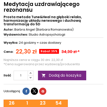
Medytacja uzdrawiającego
rezonansu
Prosta metoda Tune&Heal na głęboki relaks,
harmonizację układu nerwowego i duchową
transformację do 5D
Autor:
Barbra Angel (Barbara Romanowska)
Wydawnictwo:
Studio Astropsychologii
Wysyłka:
24 godziny +
czas dostawy
22,30 zł
34,30 zł *
Rabat 35%
Cena:
Najniższa cena w ciągu 30 dni:
22,30 zł
*Cena sugerowana przez wydawcę/producenta
Dodaj do koszyka
Ilość

Udostępnij
26
1
23
54