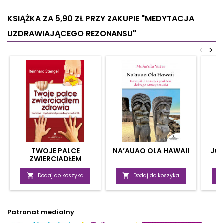
KSIĄŻKA ZA 5,90 ZŁ
PRZY ZAKUPIE "MEDYTACJA
UZDRAWIAJĄCEGO REZONANSU"
<
>
TWOJE PALCE
NA’AUAO OLA HAWAII
JOG
ZWIERCIADŁEM
ZDROWIA
S

Dodaj do koszyka

Dodaj do koszyka
Patronat medialny