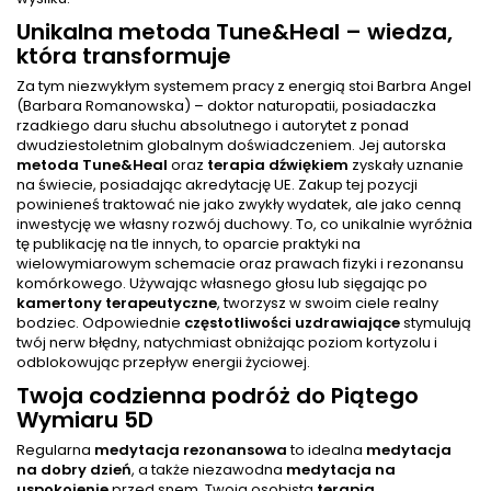
Unikalna metoda Tune&Heal – wiedza,
która transformuje
Za tym niezwykłym systemem pracy z energią stoi Barbra Angel
(Barbara Romanowska) – doktor naturopatii, posiadaczka
rzadkiego daru słuchu absolutnego i autorytet z ponad
dwudziestoletnim globalnym doświadczeniem. Jej autorska
metoda Tune&Heal
oraz
terapia dźwiękiem
zyskały uznanie
na świecie, posiadając akredytację UE. Zakup tej pozycji
powinieneś traktować nie jako zwykły wydatek, ale jako cenną
inwestycję we własny rozwój duchowy. To, co unikalnie wyróżnia
tę publikację na tle innych, to oparcie praktyki na
wielowymiarowym schemacie oraz prawach fizyki i rezonansu
komórkowego. Używając własnego głosu lub sięgając po
kamertony terapeutyczne
, tworzysz w swoim ciele realny
bodziec. Odpowiednie
częstotliwości uzdrawiające
stymulują
twój nerw błędny, natychmiast obniżając poziom kortyzolu i
odblokowując przepływ energii życiowej.
Twoja codzienna podróż do Piątego
Wymiaru 5D
Regularna
medytacja rezonansowa
to idealna
medytacja
na dobry dzień
, a także niezawodna
medytacja na
uspokojenie
przed snem. Twoja osobista
terapia