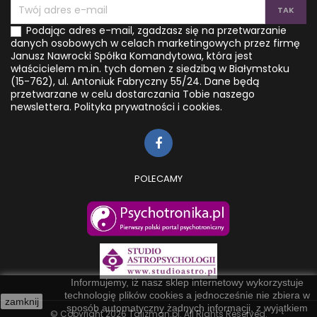
Podając adres e-mail, zgadzasz się na przetwarzanie
danych osobowych w celach marketingowych przez firmę
Janusz Nawrocki Spółka Komandytowa, która jest
właścicielem m.in. tych domen z siedzibą w Białymstoku
(15-762), ul. Antoniuk Fabryczny 55/24. Dane będą
przetwarzane w celu dostarczania Tobie naszego
newslettera.
Polityka prywatności i cookies.
POLECAMY
Informujemy, iż nasz sklep internetowy wykorzystuje
technologię plików cookies a jednocześnie nie zbiera w
zamknij
sposób automatyczny żadnych informacji, z wyjątkiem
© Copyright 2026 Talizman.pl. All Rights Reserved.