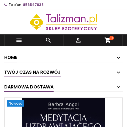
Telefon:
856547835
0



shopping_cart
HOME
TWÓJ CZAS NA ROZWÓJ
DARMOWA DOSTAWA
Nowość