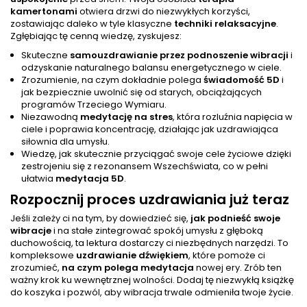
kamertonami
otwiera drzwi do niezwykłych korzyści,
zostawiając daleko w tyle klasyczne
techniki relaksacyjne
.
Zgłębiając tę cenną wiedzę, zyskujesz:
Skuteczne
samouzdrawianie przez podnoszenie wibracji
i
odzyskanie naturalnego balansu energetycznego w ciele.
Zrozumienie, na czym dokładnie polega
świadomość 5D
i
jak bezpiecznie uwolnić się od starych, obciążających
programów Trzeciego Wymiaru.
Niezawodną
medytację na stres
, która rozluźnia napięcia w
ciele i poprawia koncentrację, działając jak uzdrawiająca
siłownia dla umysłu.
Wiedzę, jak skutecznie przyciągać swoje cele życiowe dzięki
zestrojeniu się z rezonansem Wszechświata, co w pełni
ułatwia
medytacja 5D
.
Rozpocznij proces uzdrawiania już teraz
Jeśli zależy ci na tym, by dowiedzieć się,
jak podnieść swoje
wibracje
i na stałe zintegrować spokój umysłu z głęboką
duchowością, ta lektura dostarczy ci niezbędnych narzędzi. To
kompleksowe
uzdrawianie dźwiękiem
, które pomoże ci
zrozumieć,
na czym polega medytacja
nowej ery. Zrób ten
ważny krok ku wewnętrznej wolności. Dodaj tę niezwykłą książkę
do koszyka i pozwól, aby wibracja trwale odmieniła twoje życie.