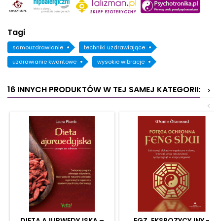
Tagi
samouzdrawianie
techniki uzdrawiające
uzdrawianie kwantowe
wysokie wibracje
16 INNYCH PRODUKTÓW W TEJ SAMEJ KATEGORII:
>
<
DIETA AJURWEDYJSKA –
EGZ. EKSPOZYCYJNY -