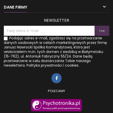
nauczysz się świadomie
Autor łączy mądrość

DANE FIRMY
modyfikować własne
buddyzmu z najnowszymi
nastawienie. Dowiesz się jak
naukami...
wyjść z...
NEWSLETTER
Podając adres e-mail, zgadzasz się na przetwarzanie
danych osobowych w celach marketingowych przez firmę
Janusz Nawrocki Spółka Komandytowa, która jest
właścicielem m.in. tych domen z siedzibą w Białymstoku
(15-762), ul. Antoniuk Fabryczny 55/24. Dane będą
przetwarzane w celu dostarczania Tobie naszego
newslettera.
Polityka prywatności i cookies.
POLECAMY