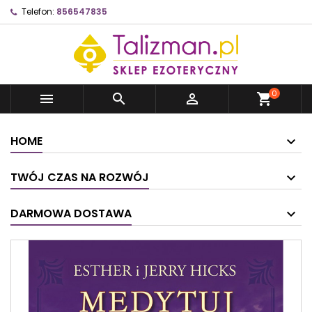
Telefon:
856547835
0



shopping_cart
HOME
TWÓJ CZAS NA ROZWÓJ
DARMOWA DOSTAWA