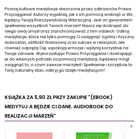
stworzenia idealnego
Przyciągania i wprowadzić
związku. Dowiesz się jak
jego podstawowe zasady do
Poznaj kultowe medytacje stworzone przez odkrywców Prawa
świadomie formułować myśli
codziennego życia. Stanie się
Przyciągania! Autorzy wyjaśnią, jak z ich pomocą wniknąć w Wir,
i wibrować energią, by
to możliwe dzięki lekturze tej
będący Twoją Rzeczywistością Wibracyjną. Jest on gwarantem
przyciągnąć ukochaną
książki. Każdy z nas, o czym
spełnienia wszystkich Twoich marzeń! Naucz się dostrajać do
osobę i szczęście.
mówi Prawo Przyciągania,
niego swój umysł oraz zsynchronizować z nim oddech. Odkryj
Odnajdziesz drogę do Wiru
ma dostęp do pozytywnej
medytacje, które nie tylko pomogą Ci osiągnąć ogólny i fizyczny
Tworzenia, który zawiera
energii. W książce znajdziesz
dobrostan, obfitość finansową oraz sukces w relacjach, ale
wszystko, czego pragniesz i...
praktyczne rady, jak z...
również odprężą Cię, uspokoją emocje i wpłyną korzystnie na
Twoje zdrowie. Wykorzystując Prawo Przyciągania i dostrajając
je do własnych potrzeb za pomocą medytacji, będziesz mógł
osiągnąć to, o czym zawsze marzyłeś!
Spełnienie i szczęście to
Twój naturalny stan, odkryj go dzięki medytacjom!
KSIĄŻKA ZA 5,90 ZŁ
PRZY ZAKUPIE "(EBOOK)
MEDYTUJ A BĘDZIE CI DANE. AUDIOBOOK DO
REALIZACJI MARZEŃ"
<
>