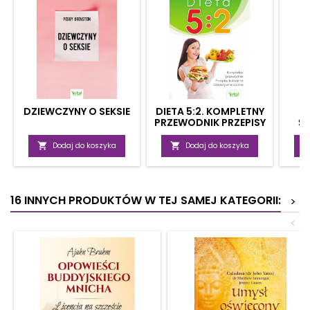
DZIEWCZYNY O SEKSIE
DIETA 5:2. KOMPLETNY
PRZEWODNIK PRZEPISY
Ś
KULINARNE,
ZA
OBIEKTYWNE OPINIE

Dodaj do koszyka

Dodaj do koszyka
16 INNYCH PRODUKTÓW W TEJ SAMEJ KATEGORII:
>
<