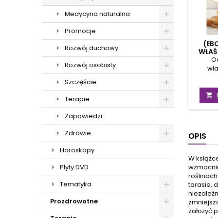
Medycyna naturalna
Promocje
(EB
Rozwój duchowy
WŁAŚ
Od
Rozwój osobisty
wła
psz
Szczęście
własnor
i zdr

Terapie
wspie
oraz z
Zapowiedzi
pielęgn
Dzięki
Zdrowie
OPIS
D
zi
Horoskopy
aromat
W książc
balsa
Płyty DVD
wzmocnić
wzb
roślinach
eteryc
Tematyka
tarasie,
stany 
niezależ
te
Prozdrowotne
zmniejsz
pomag
założyć p
autoi