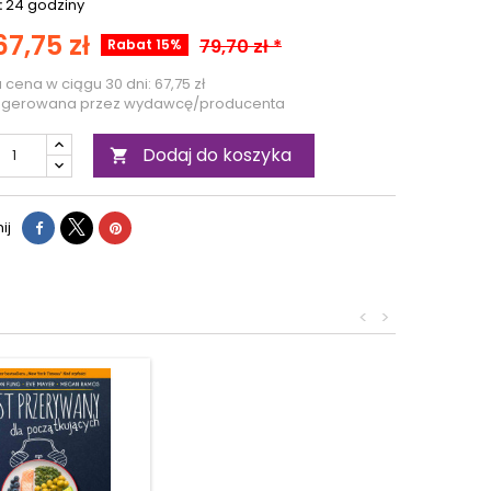
:
24 godziny
67,75 zł
79,70 zł *
Rabat 15%
a cena w ciągu 30 dni:
67,75 zł
ugerowana przez wydawcę/producenta
Dodaj do koszyka

ij
<
>