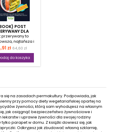
EBOOK) POST
ZERYWANY DLA
ZĄTKUJĄCYCH
t przerywany to
owsza, najtańsza i
eczna metoda na
ena
Cena
,91 zł
64,60 zł
cie się zbędnego
podstawowa
u z brzucha. Jednak
odaj do koszyka
postu przerywanego
ele większe. Możesz
dzyskać zdrowie i
yć się cukrzycy,
i, insulinooporności
iśnienia. W książce
jdziesz zasady
ra się na zasadach permakultury. Podpowiada, jak
sowania postu
ienny przy pomocy diety wegetariańskiej opartej na
erywanego oraz
stycydów
żywności, którą sam wyhodujesz na własnym
ci jakie możesz z
ię, jak osiągnąć bezpieczeństwo żywnościowe i
czerpać. Obejmują
 lekarstw i uprawie żywności dla swojej rodziny
ie tylko zdrowie
tylko parapet w domu. Z książki dowiesz się, jak
czne, ale również
apryczki. Odkryjesz jak zbudować własną szklarnię,
zne i emocjonalne.