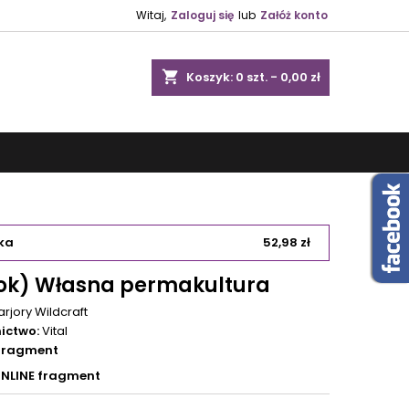
Witaj,
Zaloguj się
lub
Załóż konto
shopping_cart
Koszyk:
0
szt. - 0,00 zł
ka
52,98 zł
ok) Własna permakultura
rjory Wildcraft
ictwo:
Vital
 fragment
ONLINE fragment