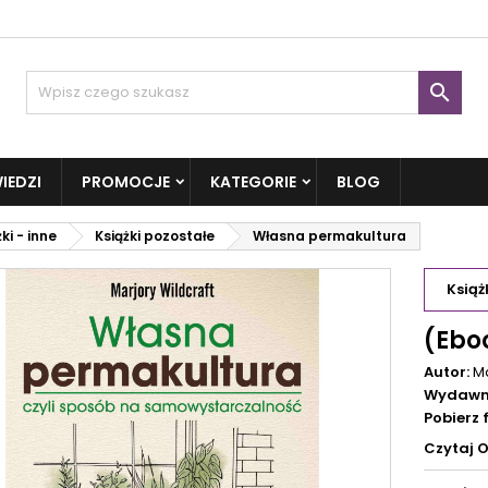

IEDZI
PROMOCJE
KATEGORIE
BLOG
ki - inne
Książki pozostałe
Własna permakultura
Książ
(Ebo
Autor:
Ma
Wydawn
Pobierz
Czytaj 