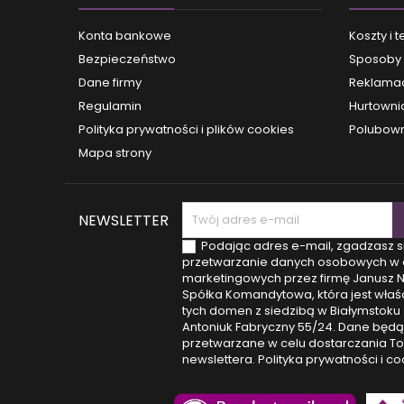
zdr
ezoter
Konta bankowe
Koszty i 
jakośc
Bezpieczeństwo
Sposoby 
wiele
chcesz,
Dane firmy
Reklamac
w twoim
Regulamin
Hurtowni
książkę
co 
Polityka prywatności i plików cookies
Polubown
współc
Mapa strony
NEWSLETTER
Podając adres e-mail, zgadzasz s
przetwarzanie danych osobowych w 
marketingowych przez firmę Janusz 
Spółka Komandytowa, która jest właśc
tych domen z siedzibą w Białymstoku (
Antoniuk Fabryczny 55/24. Dane będą
przetwarzane w celu dostarczania T
newslettera.
Polityka prywatności i co