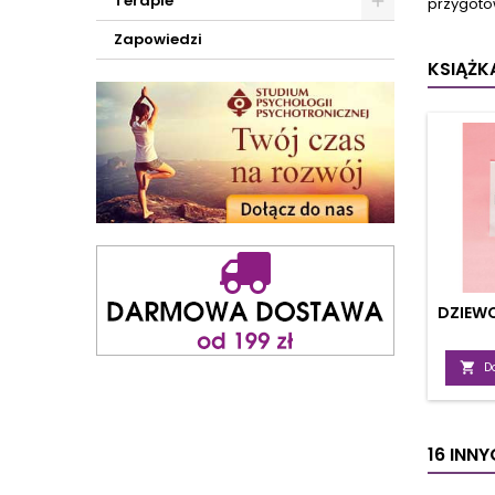
Terapie
przygoto
D
wykorz
Zapowiedzi
w kos
KSIĄŻKA
DZIEWC

D
16 INN