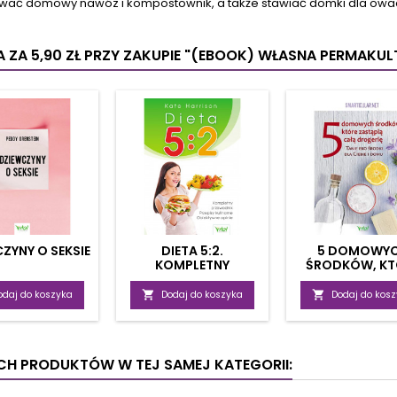
wać domowy nawóz i kompostownik, a także stawiać domki dla owadó
owiesz się, jak
związków. Autor
Z ksi
ystać wosk pszczeli
odpowiada również na...
dlaczego
metyce oraz jakie
 ZA 5,90 ZŁ
PRZY ZAKUPIE "(EBOOK) WŁASNA PERMAKUL
ma...
ZYNY O SEKSIE
DIETA 5:2.
5 DOMOWY
KOMPLETNY
ŚRODKÓW, KT
PRZEWODNIK
ZASTĄPIĄ DROG
PRZEPISY KULINARNE,
odaj do koszyka

Dodaj do koszyka

Dodaj do kos
OBIEKTYWNE OPINIE
YCH PRODUKTÓW W TEJ SAMEJ KATEGORII: