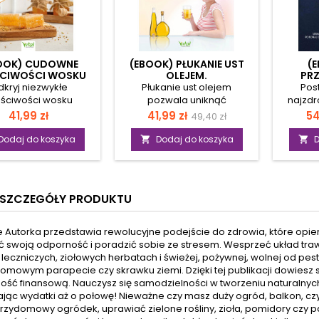
OOK) CUDOWNE
(EBOOK) PŁUKANIE UST
(
CIWOŚCI WOSKU
OLEJEM.
PR
PSZCZELEGO
POC
kryj niezwykłe
Płukanie ust olejem
Pos
ściwości wosku
pozwala uniknąć
najzdr
czelego i zacznij
poważnych dolegliwości.
bezpi
Cena
Cena
Cena
C
41,99 zł
41,99 zł
54
49,40 zł
ęcznie robić piękne
Olej eliminuje bakterie,
pozby
podstawowa
owe produkty, które
grzyby i zmiany próchnicze,
tłuszcz
Dodaj do koszyka
Dodaj do koszyka
D


rają zdrowie skóry
będące przyczyną
zalety 
apewniają naturalną
powstawania chorób
są o wi
ację twarzy i ciała.
ogólnoustrojowych. Z
też o
 prostym przepisom
książki nie tylko dowiesz się,
pozb
SZCZEGÓŁY PRODUKTU
IY opartym na
jak wykorzystać jego
depresj
ołolecznictwie i
zbawienne działanie, ale
czy nadc
erapii przygotujesz
również poznasz sposoby
zna
e Autorka przedstawia rewolucyjne podejście do zdrowia, które opie
my, kremy i mydła
uniknięcia zagrożeń
sto
 swoją odporność i poradzić sobie ze stresem. Wesprzeć układ traw
ogacone o olejki
czyhających podczas...
prz
 leczniczych, ziołowych herbatach i
świeżej, pożywnej, wolnej od pe
zne, które łagodzą
wizyty u dentysty. Dzięki tej
korzyś
 domowym parapecie czy skrawku ziemi
.
Dzięki tej publikacji
dowiesz s
zapalne i wspierają
wywodzącej się z Ajurwedy
niego 
ność finansową. N
auczysz się samodzielności w tworzeniu naturalnych
rapie naturalne,
metodzie, pozbędziesz się
one n
ając wydatki aż o połowę!
Nieważne czy masz duży ogród, balkon, czy 
ając w chorobach
ze swojego ciała metali
fizy
rzydomowy ogródek, uprawiać zielone rośliny, zioła, pomidory czy p
mmunologicznych.
ciężkich i innych szkodliwych
psychic