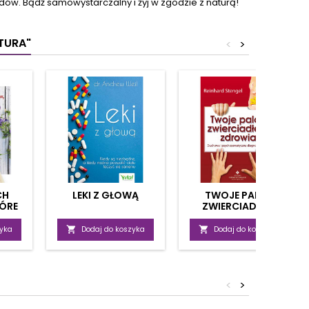
w. Bądź samowystarczalny i żyj w zgodzie z naturą!
ążki dowiesz się,
 tyjesz, jak pracują
twoje...
TURA"
<
>
CH
LEKI Z GŁOWĄ
TWOJE PALCE
ÓRE
ZWIERCIADŁEM
ERIĘ
ZDROWIA
zyka

Dodaj do koszyka

Dodaj do koszyka
<
>