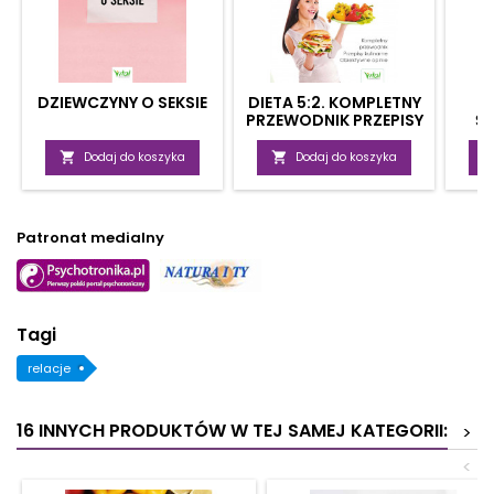
DZIEWCZYNY O SEKSIE
DIETA 5:2. KOMPLETNY
PRZEWODNIK PRZEPISY
Ś
KULINARNE,
ZA
OBIEKTYWNE OPINIE

Dodaj do koszyka

Dodaj do koszyka
Patronat medialny
Tagi
relacje
16 INNYCH PRODUKTÓW W TEJ SAMEJ KATEGORII:
>
<