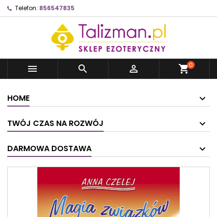
Telefon:
856547835
0



shopping_cart
HOME
TWÓJ CZAS NA ROZWÓJ
DARMOWA DOSTAWA