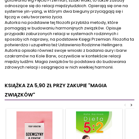
gotowania wg Pięciu Przemian, sztuki walki, to także zasady
wpływają na jego wyjątkową
mitów. Dowiesz się dlaczego
odnoszące się do relacji międzyludzkich. Opierają się one na
skuteczność i dokładność
przyjaciółka je więcej niż Ty a
systemie yin-yang, w którym dwa bieguny przyciągają się i
działania. To uniwersalne
jest szczupła. Uświadomisz
łączą w celu tworzenia życia.
wahadło idealnie sprawdza
sobie, co tak naprawdę kryje
Autorka na podstawie tej filozofii przybliża metody, które
się w pracy diagnostycznej,...
się za...
pomagają w budowaniu harmonijnych związków. Opisuje
przypadki zaburzonych relacji w systemach rodzinnych i
sposoby ich naprawy, na podstawie Księgi Przemian. Filozofia ta
potwierdza i uzupełnia też Ustawienia Rodzinne Hellingera.
Autorka opisała również swoje wnioski z badania aury i barw
czakramów na Kole Barw, oczywiście w kontekście relacji
między ludźmi. Magia związków to podstawa do budowania
zdrowych relacji i osiągnięcia w nich wielkiej harmonii.
KSIĄŻKA ZA 5,90 ZŁ
PRZY ZAKUPIE "MAGIA
ZWIĄZKÓW"
<
>