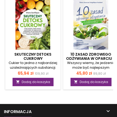
SKUTECZNY DETOKS
10 ZASAD ZDROWEGO
CUKROWY
ODŻYWIANIA W OPARCIU O
NAJNOWSZE BADANIA
Cukier to jedna z najbardziej
Wszyscy wiemy, że jedzenie
NAUKOWE
uzależniających substancji.
może być najlepszym
Jest on praktycznie wszędzie,
lekarstwem. Dzięki
Cena
Cena
Cena
Cena
65,94 zł
45,80 zł
109,90 zł
89,80 zł
a sklepowe półki uginają się
dziesiątkom najnowszych
podstawowa
podstawow
pod ciężarem
badań naukowych z
Dodaj do koszyka
Dodaj do koszyka


przesłodzonych i
dziedziny dietetyki,
przetworzonych produktów.
konsultacjom ze
Czy wiedziałeś, że nadmiar
specjalistami, od
cukru w organizmie może
biochemików po
powodować stany zapalne, a
epidemiologów i
nawet być jednym z
paleoantropologów oraz

INFORMACJA
powodów powstawania
odkryciom medycyny