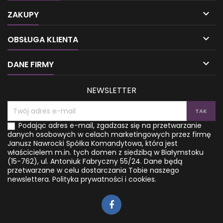
depresji? Właśnie dlatego
molekularnej opracowano

Autorka książki, Diane
najzdrowszy i kompletny plan
ZAKUPY
Sanfilippo, proponuje
odżywiania. Dzięki niemu
skuteczny detoks cukrowy,
będziesz mógł wyeliminować

OBSŁUGA KLIENTA
oparty na prostej diecie,
objawy oraz przeciwdziałać
dzięki której na dobre
chorobom cywilizacyjnym,
zapomnisz, czym jest
m.in. cukrzycy, rakowi,

DANE FIRMY
insulinooporność, choroby...
osteoporozie, otyłości,
chorobom serca i
neurodegeneracyjnym.
NEWSLETTER
Poznasz zalecenia...
Podając adres e-mail, zgadzasz się na przetwarzanie
danych osobowych w celach marketingowych przez firmę
Janusz Nawrocki Spółka Komandytowa, która jest
właścicielem m.in. tych domen z siedzibą w Białymstoku
(15-762), ul. Antoniuk Fabryczny 55/24. Dane będą
przetwarzane w celu dostarczania Tobie naszego
newslettera.
Polityka prywatności i cookies.