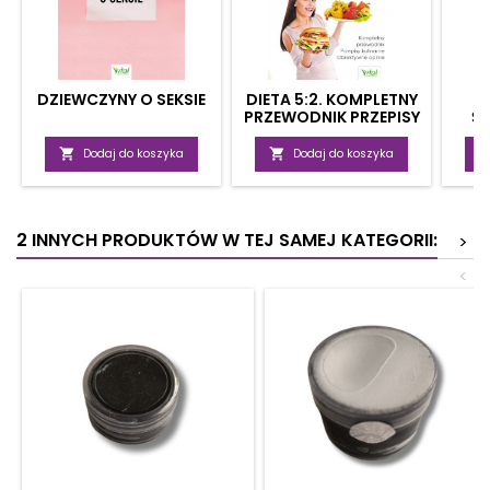
DZIEWCZYNY O SEKSIE
DIETA 5:2. KOMPLETNY
PRZEWODNIK PRZEPISY
Ś
KULINARNE,
ZA
OBIEKTYWNE OPINIE

Dodaj do koszyka

Dodaj do koszyka
2 INNYCH PRODUKTÓW W TEJ SAMEJ KATEGORII:
>
<