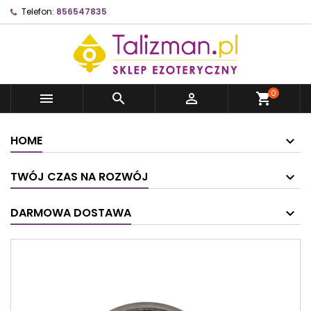
Telefon:
856547835
0



shopping_cart
HOME
TWÓJ CZAS NA ROZWÓJ
DARMOWA DOSTAWA