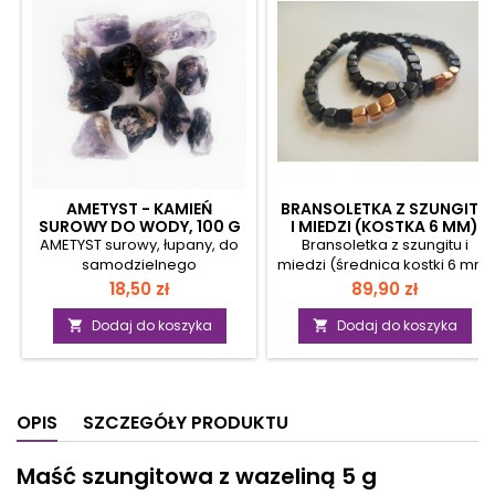
AMETYST - KAMIEŃ
BRANSOLETKA Z SZUNGITU
SUROWY DO WODY, 100 G
I MIEDZI (KOSTKA 6 MM)
AMETYST surowy, łupany, do
Bransoletka z szungitu i
samodzielnego
miedzi (średnica kostki 6 mm,
przygotowania wody
na elastycznej
Cena
Cena
18,50 zł
89,90 zł
ametystowej.100 gramowa
gumce)Elegancka
porcja ametystu wystarcza
bransoletka z szungitu i
Dodaj do koszyka
Dodaj do koszyka


do przygotowania 3 litrów
miedzi to nie tylko wyjątkowy
wody ametystowej. Jest
dodatek, ale także
specjalnie
praktyczny talizman o
wyselekcjonowany pod
licznych właściwościach
OPIS
SZCZEGÓŁY PRODUKTU
kątem wysokiej jakości i po
prozdrowotnych. Wykonana z
wstępnym opłukaniu nadaje
naturalnych kulek szungitu i
się do bezpośredniego
miedzianych elementów,
Maść szungitowa z wazeliną 5 g
użycia.Lokalizacja: Brazylia ,
prezentuje się subtelnie i