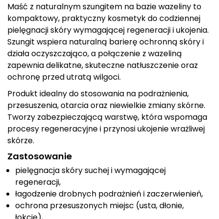
Ameryka Płd.waga: 100
uniwersalnie, idealnie
Maść z naturalnym szungitem na bazie wazeliny to
gAMETYST (SiO2) jest
pasując do codziennych
kompaktowy, praktyczny kosmetyk do codziennej
fioletową odmiana kwarcu o
stylizacji. Właściwości
pielęgnacji skóry wymagającej regeneracji i ukojenia.
niezwykłych właściwościach
szungitu: Ochrona
zdrowotnych i
energetyczna: Szungit jest
Szungit wspiera naturalną barierę ochronną skóry i
energetycznych. Wzmacnia
znany jako kamień ochronny,
działa oczyszczająco, a połączenie z wazeliną
system odpornościowy ,
który neutralizuje
zapewnia delikatne, skuteczne natłuszczenie oraz
pobudza produkcję
negatywną...
hormonów i wspomaga...
ochronę przed utratą wilgoci.
Produkt idealny do stosowania na podrażnienia,
przesuszenia, otarcia oraz niewielkie zmiany skórne.
Tworzy zabezpieczającą warstwę, która wspomaga
procesy regeneracyjne i przynosi ukojenie wrażliwej
skórze.
Zastosowanie
pielęgnacja skóry suchej i wymagającej
regeneracji,
łagodzenie drobnych podrażnień i zaczerwienień,
ochrona przesuszonych miejsc (usta, dłonie,
łokcie),