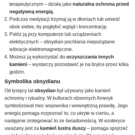
terapeutycznym – działa jako
naturalna ochrona przed
negatywną energią
.
Podczas medytacji trzymaj ją w dłoniach lub umieść
obok siebie, by pogłębić wgląd i koncentrację.
Połóż ją przy komputerze lub urządzeniach
elektrycznych – obsydian pochłania niepożądane
wibracje elektromagnetyczne.
Możesz ją wykorzystać do
oczyszczania innych
kamieni
– wystarczy pozostawić je na bryłce przez kilka
godzin.
Symbolika obsydianu
Od tysięcy lat
obsydian
był używany jako kamień
ochronny i rytualny. W kulturach rdzennych Ameryk
symbolizował moc wojownika i wewnętrzną prawdę. Jego
energia pomaga rozpoznać to, co ukryte w cieniu, a
następnie zintegrować to ze świadomością. W ezoteryce
uważany jest za
kamień lustra duszy
– pomaga spojrzeć