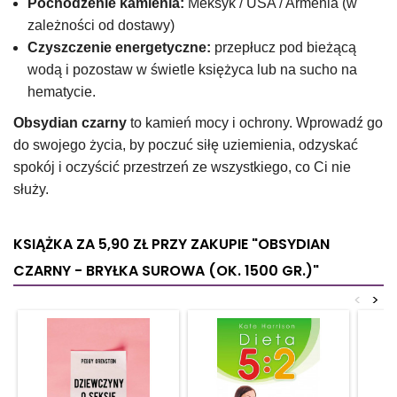
Pochodzenie kamienia:
Meksyk / USA / Armenia (w
zależności od dostawy)
Czyszczenie energetyczne:
przepłucz pod bieżącą
wodą i pozostaw w świetle księżyca lub na sucho na
hematycie.
Obsydian czarny
to kamień mocy i ochrony. Wprowadź go
do swojego życia, by poczuć siłę uziemienia, odzyskać
spokój i oczyścić przestrzeń ze wszystkiego, co Ci nie
służy.
KSIĄŻKA ZA 5,90 ZŁ
PRZY ZAKUPIE "OBSYDIAN
CZARNY - BRYŁKA SUROWA (OK. 1500 GR.)"
<
>