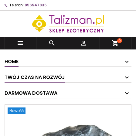
Telefon:
856547835
0



shopping_cart
HOME
TWÓJ CZAS NA ROZWÓJ
DARMOWA DOSTAWA
Nowość