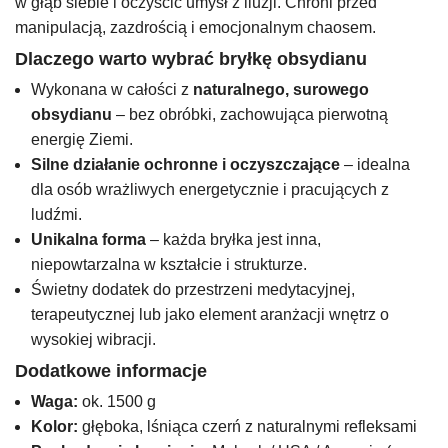
w głąb siebie i oczyścić umysł z iluzji. Chroni przed
manipulacją, zazdrością i emocjonalnym chaosem.
Dlaczego warto wybrać bryłkę obsydianu
Wykonana w całości z
naturalnego, surowego
obsydianu
– bez obróbki, zachowująca pierwotną
energię Ziemi.
Silne działanie ochronne i oczyszczające
– idealna
dla osób wrażliwych energetycznie i pracujących z
ludźmi.
Unikalna forma
– każda bryłka jest inna,
niepowtarzalna w kształcie i strukturze.
Świetny dodatek do przestrzeni medytacyjnej,
terapeutycznej lub jako element aranżacji wnętrz o
wysokiej wibracji.
Dodatkowe informacje
Waga:
ok. 1500 g
Kolor:
głęboka, lśniąca czerń z naturalnymi refleksami