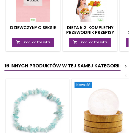
DZIEWCZYNY O SEKSIE
DIETA 5:2. KOMPLETNY
PRZEWODNIK PRZEPISY
Ś
KULINARNE,
ZA
OBIEKTYWNE OPINIE

Dodaj do koszyka

Dodaj do koszyka
16 INNYCH PRODUKTÓW W TEJ SAMEJ KATEGORII:
>
<
Nowość