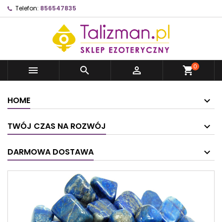
Telefon:
856547835
0



shopping_cart
HOME
TWÓJ CZAS NA ROZWÓJ
DARMOWA DOSTAWA