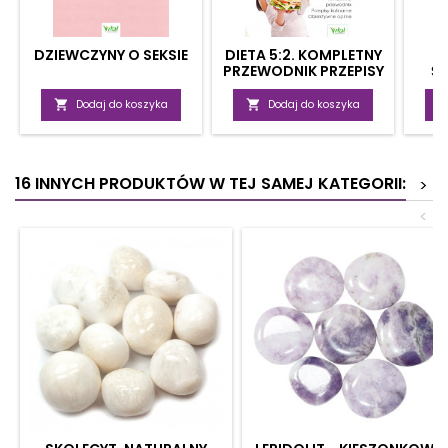
DZIEWCZYNY O SEKSIE
DIETA 5:2. KOMPLETNY
PRZEWODNIK PRZEPISY
Ś
KULINARNE,
ZA
OBIEKTYWNE OPINIE

Dodaj do koszyka

Dodaj do koszyka
16 INNYCH PRODUKTÓW W TEJ SAMEJ KATEGORII:
>
<