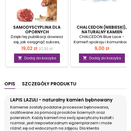
SAMODYSCYPLINA DLA
CHALCEDON (NIEBIESKI),
OPORNYCH
NATURALNY KAMIEŃ
BĘBNOWANY (2 - 3 CM)
Dzięki tej publikacji dowiesz
CHALCEDON Blue Lace -
się, jak osiągnąć sukces,
Kamień spokoju i komunikacji
pozbywając się
- naturalny kamień
Cena
Cena
Cena
19,02 zł
9,00 zł
37,30 zł
ograniczających nawyków i
bębnowany Kamienie zostały
podstawowa
wzmacniając
poddane procesowi
Dodaj do koszyka
Dodaj do koszyka


samodyscyplinę. Poznasz
bębnowania, oszlifowane za
proste techniki, które
pomocą proszków ściernych
zwiększą twoją koncentrację i
oraz polerskich. Każdy
determinację w osiąganiu
kamień ma swój specyficzny
OPIS
SZCZEGÓŁY PRODUKTU
osobistych i zawodowych
kształt i rozmiar, jest
celów. Wiele z nich zostało
niepowtarzalnym
zaczerpniętych z praktyk…
egzemplarzem i może różnić
LAPIS LAZULI - naturalny kamień bębnowany
służb specjalnych. Opisane w
się od widocznych na zdjęciu.
książce zasady samokontroli
To naturalny produkt, którego
Kamienie zostały poddane procesowi bębnowania,
pozwolą ci uwolnić się od
piękno tkwi w jego
oszlifowane za pomocą proszków ściernych oraz
wymówek, „rozpraszaczy”
indywidualności. Dla klienta
polerskich. Każdy kamień ma swój specyficzny kształt i
czy lenistwa. Zyskasz bowiem
wybieramy go intuicyjnie i
rozmiar, jest niepowtarzalnym egzemplarzem i może
bezcenną wiedzę, jak
zawsze z pozytywną energią
różnić się od widocznych na zdjęciu. Dla klienta