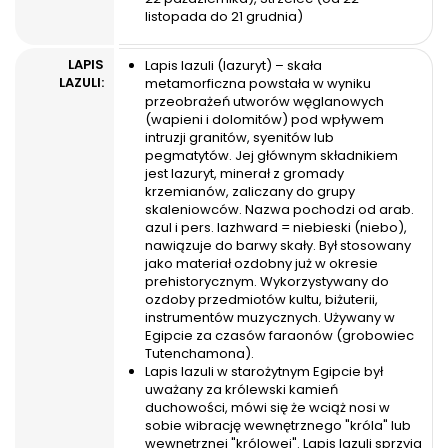
listopada do 21 grudnia)
LAPIS
Lapis lazuli (lazuryt) – skała
LAZULI:
metamorficzna powstała w wyniku
przeobrażeń utworów węglanowych
(wapieni i dolomitów) pod wpływem
intruzji granitów, syenitów lub
pegmatytów. Jej głównym składnikiem
jest lazuryt, minerał z gromady
krzemianów, zaliczany do grupy
skaleniowców. Nazwa pochodzi od arab.
azul i pers. lazhward = niebieski (niebo),
nawiązuje do barwy skały. Był stosowany
jako materiał ozdobny już w okresie
prehistorycznym. Wykorzystywany do
ozdoby przedmiotów kultu, biżuterii,
instrumentów muzycznych. Używany w
Egipcie za czasów faraonów (grobowiec
Tutenchamona).
Lapis lazuli w starożytnym Egipcie był
uważany za królewski kamień
duchowości, mówi się że wciąż nosi w
sobie wibrację wewnętrznego "króla" lub
wewnętrznej "królowej". Lapis lazuli sprzyja