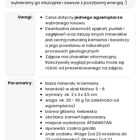
walczyć z prokrastynacją i jak
:) Obecność spękań,
wybieramy go intuicyjnie i zawsze z pozytywną energią :)
ćwiczyć silną wolę....
ewentualnych pustek i...
Uwagi:
Cena dotyczy
jednego egzemplarza
wybranego losowo
Ewentualna obecność spękań, pustek i
zagłębień oraz inkluzji innych minerałów
jest cechą naturalną kamienia i świadczy
o jego powstaniu w naturalnych
procesach geologicznych.
Zdjęcie ma charakter informacyjny.
Rzeczywisty wygląd produktu może się
różnić od prezentowanego na zdjęciu.
Parametry:
klasa minerału: krzemiany
twardość w skali Mohsa: 5 - 6
wymiary: ok. 2 x 3 x 3,5 cm
waga: ok. 20 - 30 g (w zależności od
egzemplarza)
barwa główna: niebieska
obróbka: kamień bębnowany
miejsce wydobycia: AFGANISTAN
ajurweda: czakra gardła
znak zodiaku: Waga (od 23 września do
22 października), Strzelec (od 22