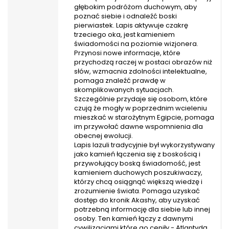
głębokim podróżom duchowym, aby
poznać siebie i odnaleźć boski
pierwiastek. Lapis aktywuje czakrę
trzeciego oka, jest kamieniem
świadomości na poziomie wizjonera.
Przynosi nowe informacje, które
przychodzą raczej w postaci obrazów niż
słów, wzmacnia zdolności intelektualne,
pomaga znaleźć prawdę w
skomplikowanych sytuacjach.
Szczególnie przydaje się osobom, które
czują że mogły w poprzednim wcieleniu
mieszkać w starożytnym Egipcie, pomaga
im przywołać dawne wspomnienia dla
obecnej ewolucji.
Lapis lazuli tradycyjnie był wykorzystywany
jako kamień łączenia się z boskością i
przywołujący boską świadomość, jest
kamieniem duchowych poszukiwaczy,
którzy chcą osiągnąć większą wiedzę i
zrozumienie świata. Pomaga uzyskać
dostęp do kronik Akashy, aby uzyskać
potrzebną informację dla siebie lub innej
osoby. Ten kamień łączy z dawnymi
cywilizacjami które go ceniły - Atlantydą,